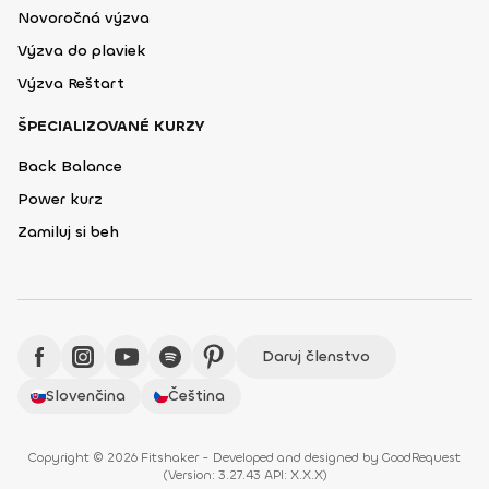
Novoročná výzva
Výzva do plaviek
Výzva Reštart
ŠPECIALIZOVANÉ KURZY
Back Balance
Power kurz
Zamiluj si beh
Daruj členstvo
Slovenčina
Čeština
Copyright © 2026 Fitshaker - Developed and designed by
GoodRequest
(
Version: 3.27.43 API: X.X.X
)