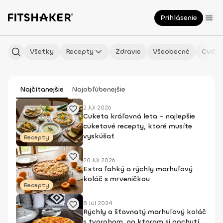
Prihlásenie
Všetky
Recepty
Zdravie
Všeobecné
Cvičen
Najčítanejšie
Najobľúbenejšie
2 Júl 2026
Cuketa kráľovná leta - najlepšie
cuketové recepty, ktoré musíte
vyskúšať
Recepty
20 Júl 2026
Extra ľahký a rýchly marhuľový
koláč s mrveničkou
Recepty
8 Júl 2024
Rýchly a šťavnatý marhuľový koláč
s tvarohom, na ktorom si pochutí