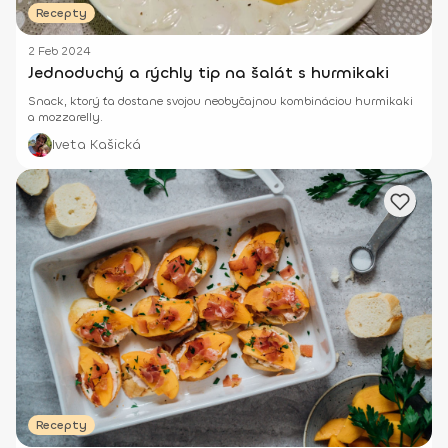
Recepty
2 Feb 2024
Jednoduchý a rýchly tip na šalát s hurmikaki
Snack, ktorý ťa dostane svojou neobyčajnou kombináciou hurmikaki
a mozzarelly.
Iveta Kašická
Recepty