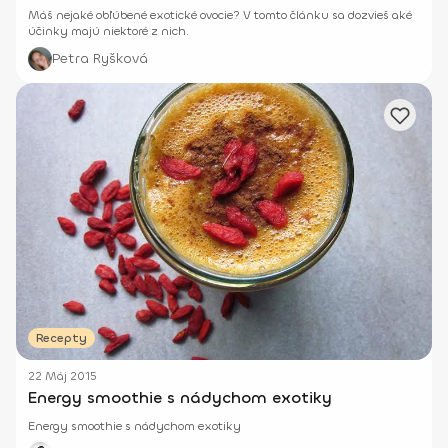
Máš nejaké obľúbené exotické ovocie? V tomto článku sa dozvieš aké
účinky majú niektoré z nich.
Petra Ryšková
Recepty
22 Máj 2015
Energy smoothie s nádychom exotiky
Energy smoothie s nádychom exotiky