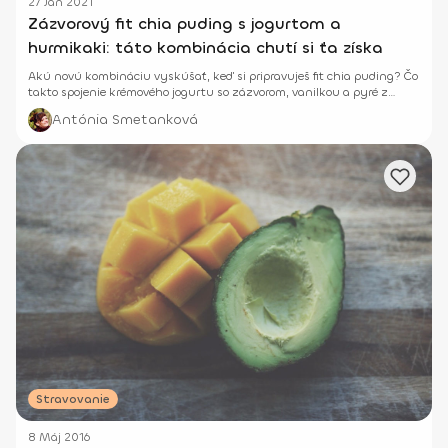
27 Jan 2021
Zázvorový fit chia puding s jogurtom a
hurmikaki: táto kombinácia chutí si ťa získa
Akú novú kombináciu vyskúšať, keď si pripravuješ fit chia puding? Čo
takto spojenie krémového jogurtu so zázvorom, vanilkou a pyré z
hurmikaki?
Antónia Smetanková
Stravovanie
8 Máj 2016