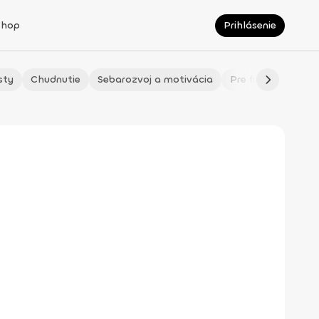
Shop
Prihlásenie
sty
Chudnutie
Sebarozvoj a motivácia
Pre fitmaminky