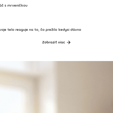
áč s mrveničkou
 tvoje telo reaguje na to, čo prežilo kedysi dávno
Zobraziť viac