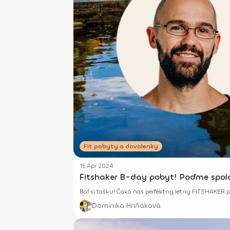
Fit pobyty a dovolenky
15 Apr 2024
Fitshaker B-day pobyt! Poďme spoloč
Baľ si tašku! Čaká nás perfektný letný FITSHAKER pob
Dominika Hriňáková