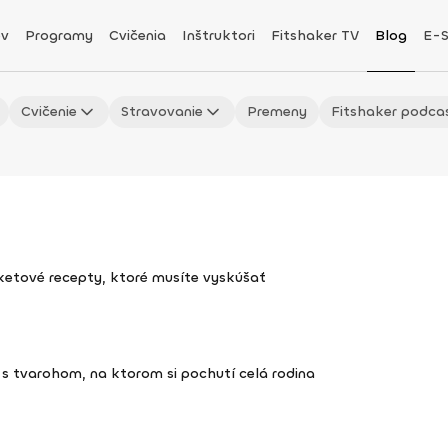
v
Programy
Cvičenia
Inštruktori
Fitshaker TV
Blog
E-
Cvičenie
Stravovanie
Premeny
Fitshaker podca
uketové recepty, ktoré musíte vyskúšať
s tvarohom, na ktorom si pochutí celá rodina