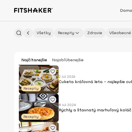
Domo
Všetky
Recepty
Zdravie
Všeobecné
Najčítanejšie
Najobľúbenejšie
2 Júl 2026
Cuketa kráľovná leta - najlepšie c
Recepty
8 Júl 2024
Rýchly a šťavnatý marhuľový koláč 
Recepty