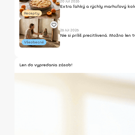
20 Júl 2026
Extra ľahký a rýchly marhuľový kol
Recepty
26 Júl 2026
Nie si príliš precitlivená. Možno len
Všeobecné
Len do vypredania zásob!