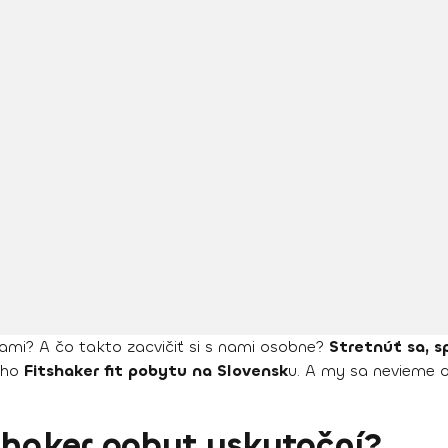
nami? A čo takto zacvičiť si s nami osobne?
Stretnúť sa, s
šho
Fitshaker fit pobytu na Slovensk
u. A my sa nevieme 
shaker pobyt uskutoční?