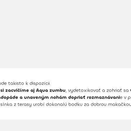
ude takisto k dispozícii.
 si zacvičíme aj Aqua zumbu
, vydetoxikovať a zohriať sa
či ľadopáde a unaveným nohám dopriať rozmaznávani
e v 
 slnka z terasy urobí dokonalú bodku za dobrou makačkou