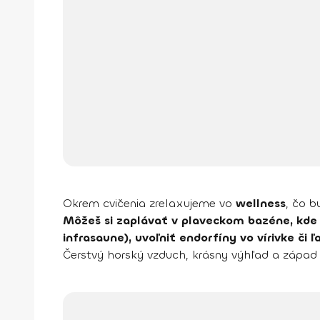
Okrem cvičenia zrelaxujeme vo
wellness
, čo b
Môžeš si zaplávať v plaveckom bazéne, kde
infrasaune), uvoľniť endorfíny vo vírivke 
Čerstvý horský vzduch, krásny výhľad a západ