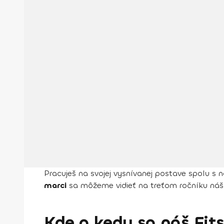
Pracuješ na svojej vysnívanej postave spolu s 
marci
sa môžeme vidieť na treťom ročníku ná
Kde a kedy sa náš Fit