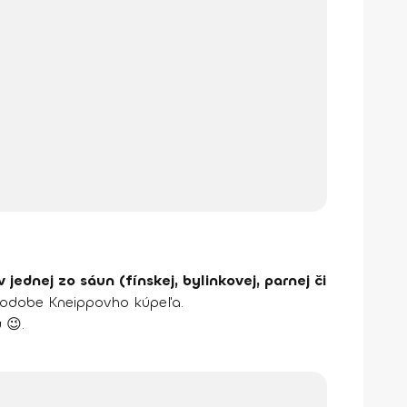
v jednej zo sáun (fínskej, bylinkovej, parnej či
podobe Kneippovho kúpeľa.
 😉.