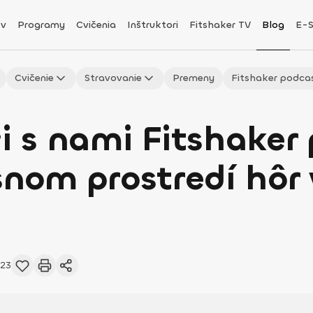
v
Programy
Cvičenia
Inštruktori
Fitshaker TV
Blog
E-
Cvičenie
Stravovanie
Premeny
Fitshaker podca
s nami Fitshaker 
snom prostredí hôr 
023