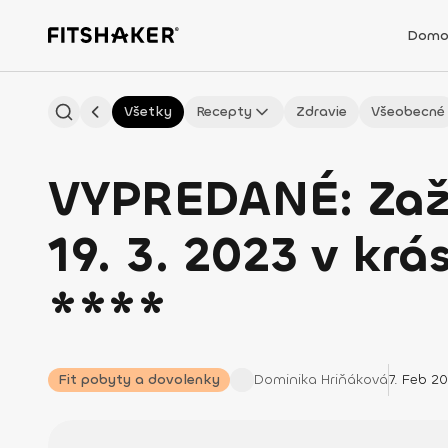
Domo
Všetky
Recepty
Zdravie
Všeobecné
VYPREDANÉ: Zaži 
19. 3. 2023 v krá
****
Fit pobyty a dovolenky
Dominika
Hriňáková
7. Feb 2