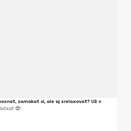
poznať, zamakať si, ale aj zrelaxovať? Už v
dočkať 😍!