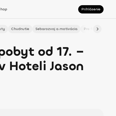
Shop
Prihlásenie
sty
Chudnutie
Sebarozvoj a motivácia
Pre fitmaminky
pobyt od 17. –
v Hoteli Jason