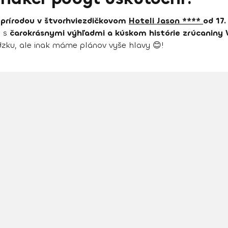
 prírodou v štvorhviezdičkovom
Hoteli Jason ****
od 17.
i s
čarokrásnymi výhľadmi a kúskom histórie zrúcaniny 
dzku, ale inak máme plánov vyše hlavy 😊!