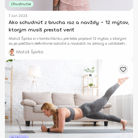
Chudnutie
7 Jún 2023
Ako schudnúť z brucha raz a navždy – 12 mýtov,
ktorým musíš prestať veriť
Matúš Špirko si v tomto článku pre teba pripravil 12 mýtov, s ktorými
sa po prečítaní definitívne rozlúčiš a naskočíš na zdravý a udržateľný
spôsob stravy a cvičenia.
Matúš Špirko