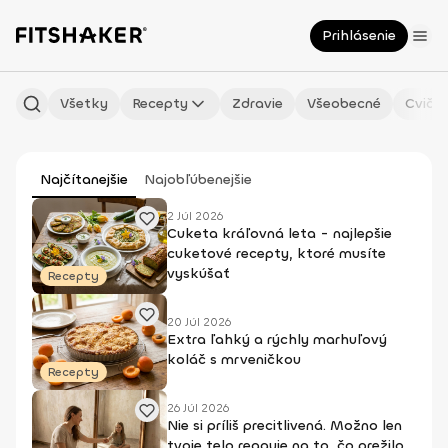
Prihlásenie
Všetky
Recepty
Zdravie
Všeobecné
Cvičen
Najčítanejšie
Najobľúbenejšie
2 Júl 2026
Cuketa kráľovná leta - najlepšie
cuketové recepty, ktoré musíte
vyskúšať
Recepty
20 Júl 2026
Extra ľahký a rýchly marhuľový
koláč s mrveničkou
Recepty
26 Júl 2026
Nie si príliš precitlivená. Možno len
tvoje telo reaguje na to, čo prežilo