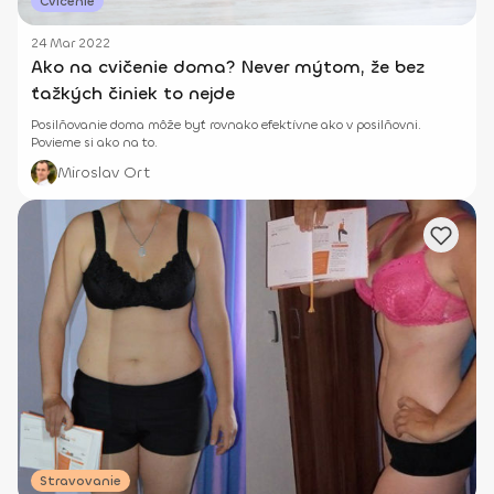
Cvičenie
24 Mar 2022
Ako na cvičenie doma? Never mýtom, že bez
ťažkých činiek to nejde
Posilňovanie doma môže byť rovnako efektívne ako v posilňovni.
Povieme si ako na to.
Miroslav Ort
Stravovanie