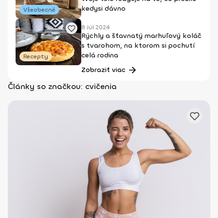
kedysi dávno
Všeobecné
8 Júl 2024
Rýchly a šťavnatý marhuľový koláč
s tvarohom, na ktorom si pochutí
celá rodina
Recepty
Zobraziť viac
Články so značkou: cvičenia