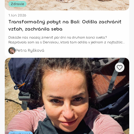
Zdravie
1 Jún 2026
Transformačný pobyt na Bali: Odišla zachrániť
vzťah, zachránila seba
Dokáže nás naozaj zmeniť pár dní na druhom konci sveta?
Rozprávala som sa s Deniskou, ktorá tam odišla v jednom z najťažších
období svojho života.
Petra Ryšková