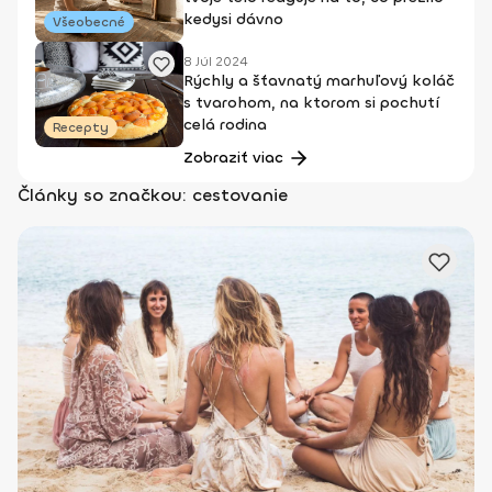
kedysi dávno
Všeobecné
8 Júl 2024
Rýchly a šťavnatý marhuľový koláč
s tvarohom, na ktorom si pochutí
celá rodina
Recepty
Zobraziť viac
Články so značkou: cestovanie