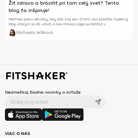
Žiť zdravo a brázdiť pri tom celý svet? Tento
blog ťa inšpiruje!
Nechala prácu letušky, aby žila svoj sen. O tom, ako založila úspešný
blog, ktorým sa dá uživiť, o raw strave a jóge sa dočítaš v
inšpiratívnom rozhovore.
Michaela Ježíková
Nezmeškaj žiadne novinky a súťaže
VIAC O NÁS