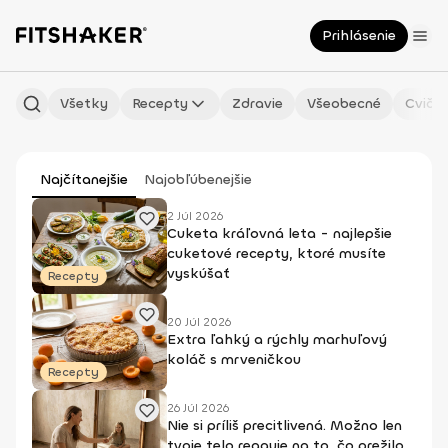
Prihlásenie
Všetky
Recepty
Zdravie
Všeobecné
Cvičen
Najčítanejšie
Najobľúbenejšie
2 Júl 2026
Cuketa kráľovná leta - najlepšie
cuketové recepty, ktoré musíte
vyskúšať
Recepty
20 Júl 2026
Extra ľahký a rýchly marhuľový
koláč s mrveničkou
Recepty
26 Júl 2026
Nie si príliš precitlivená. Možno len
tvoje telo reaguje na to, čo prežilo