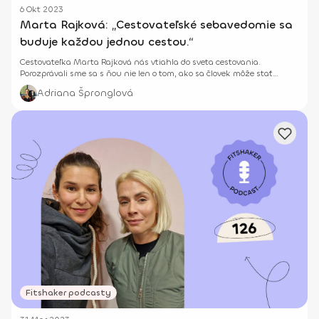
6 Okt 2023
Marta Rajková: „Cestovateľské sebavedomie sa
buduje každou jednou cestou.“
Cestovateľka Marta Rajková nás vtiahla do sveta cestovania.
Porozprávali sme sa s ňou nie len o tom, ako sa človek môže stať
cestovateľom, ale aj ako sa buduje cestovateľské sebavedomie?
Adriana Špronglová
Dozvieš sa aj to, aké je to cestovať s blond vlasmi po Ázii.
Fitshaker podcasty