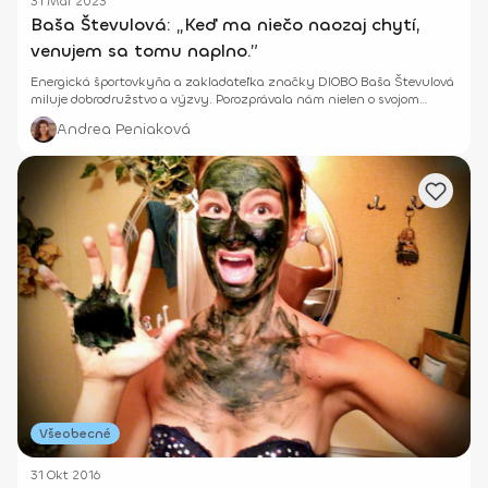
31 Mar 2023
Baša Števulová: „Keď ma niečo naozaj chytí,
venujem sa tomu naplno.”
Energická športovkyňa a zakladateľka značky DIOBO Baša Števulová
miluje dobrodružstvo a výzvy. Porozprávala nám nielen o svojom
aktívnom živote, ale aj o tom, ako krásne prepája cestovanie, šport a
Andrea Peniaková
spoločné chvíle s rodinou.
Všeobecné
31 Okt 2016