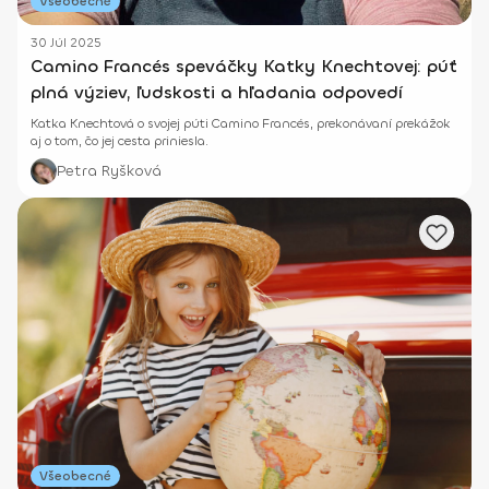
Všeobecné
30 Júl 2025
Camino Francés speváčky Katky Knechtovej: púť
plná výziev, ľudskosti a hľadania odpovedí
Katka Knechtová o svojej púti Camino Francés, prekonávaní prekážok
aj o tom, čo jej cesta priniesla.
Petra Ryšková
Všeobecné