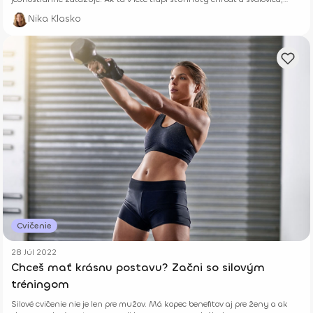
niekde robíš chybu. Zisti, ako ti len 10 minút správneho cvičenia denne
Nika Klasko
vráti energiu a zabezpečí leto úplne bez b
Cvičenie
28 Júl 2022
Chceš mať krásnu postavu? Začni so silovým
tréningom
Silové cvičenie nie je len pre mužov. Má kopec benefitov aj pre ženy a ak