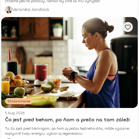
chceme pekné postavy, nemali by sme sa mu vyhýbať.
Veronika Jandová
Stravovanie
5 Aug 2026
Čo jesť pred behom, po ňom a prečo na tom záleží
To, čo zješ pred tréningom, po ňom aj počas bežného dňa, môže výrazne
ovplyvniť tvoju energiu, výkon aj regeneráciu.