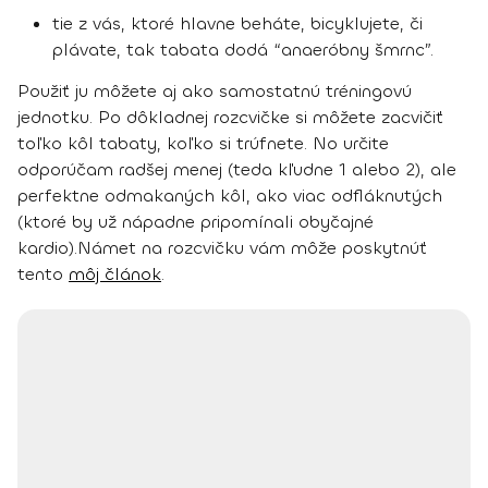
tie z vás, ktoré hlavne beháte, bicyklujete, či
plávate, tak tabata dodá “anaeróbny šmrnc”.
Použiť ju môžete aj ako
samostatnú tréningovú
jednotku
. Po dôkladnej rozcvičke si môžete zacvičiť
toľko kôl tabaty, koľko si trúfnete. No určite
odporúčam radšej menej (teda kľudne 1 alebo 2), ale
perfektne odmakaných kôl, ako viac odfláknutých
(ktoré by už nápadne pripomínali obyčajné
kardio).
Námet na rozcvičku vám môže poskytnúť
tento
môj článok
.