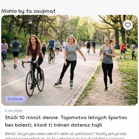
Mohlo by ťa zaujímať
Cvičenie
2 Júl 2026
Stačí 10 minút denne: Tajomstvo letných športov
bez bolesti, ktoré ti tréneri doteraz tajili
Beháš, bicykluješ alebo celé dni sedíš za počítačom? Každý pohyb telo
jednostranne zaťažuje. Ak ťa v lete trápi stuhnutý chrbát a svalovica,