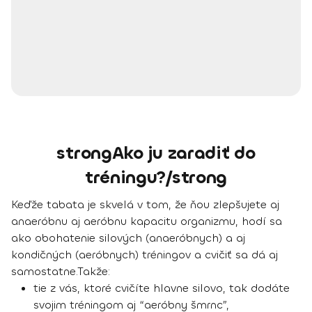
strongAko ju zaradiť do
tréningu?/strong
Keďže tabata je skvelá v tom, že ňou
zlepšujete aj
anaeróbnu aj aeróbnu kapacitu organizmu
, hodí sa
ako obohatenie silových (anaeróbnych) a aj
kondičných (aeróbnych) tréningov a cvičiť sa dá aj
samostatne.
Takže:
tie z vás, ktoré cvičíte hlavne silovo, tak dodáte
svojim tréningom aj “aeróbny šmrnc”,