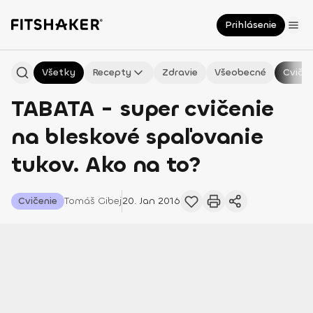
Prihlásenie
Všetky
Recepty
Zdravie
Všeobecné
Cvičen
TABATA - super cvičenie
na bleskové spaľovanie
tukov. Ako na to?
Cvičenie
Tomáš
Gibej
20. Jan 2016