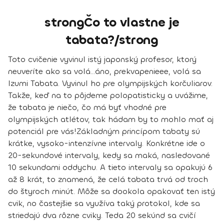
strongČo to vlastne je
tabata?/strong
Toto cvičenie vyvinul istý japonský profesor, ktorý
neuveríte ako sa volá...áno, prekvapenieee, volá sa
Izumi Tabata. Vyvinul ho pre olympijských korčuliarov.
Takže, keď na to pôjdeme polopatisticky a uvážime,
že tabata je niečo, čo má byť vhodné pre
olympijských atlétov, tak hádam by to mohlo mať aj
potenciál pre vás!
Základným princípom tabaty sú
krátke, vysoko-intenzívne intervaly. Konkrétne ide o
20-sekundové intervaly, kedy sa maká, nasledované
10 sekundami oddychu. A tieto intervaly sa opakujú 6
až 8 krát, to znamená, že
celá tabata trvá od troch
do štyroch minút
. Môže sa dookola opakovať ten istý
cvik, no častejšie sa využíva taký protokol, kde sa
striedajú dva rôzne cviky. Teda
20 sekúnd sa cvičí