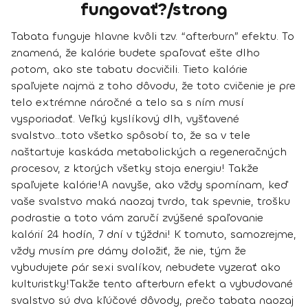
fungovať?/strong
Tabata funguje hlavne kvôli tzv. “afterburn” efektu. To
znamená, že
kalórie budete spaľovať ešte dlho
potom, ako ste tabatu docvičili
. Tieto kalórie
spaľujete najmä z toho dôvodu, že toto cvičenie je pre
telo extrémne náročné a telo sa s ním musí
vysporiadať. Veľký kyslíkový dlh, vyšťavené
svalstvo...toto všetko spôsobí to, že sa v tele
naštartuje kaskáda metabolických a regeneračných
procesov, z ktorých všetky stoja energiu! Takže
spaľujete kalórie!
A navyše, ako vždy spomínam, keď
vaše svalstvo maká naozaj tvrdo, tak spevnie, trošku
podrastie a toto vám zaručí
zvýšené spaľovanie
kalórií 24 hodín, 7 dní v týždni
! K tomuto, samozrejme,
vždy musím pre dámy doložiť, že nie, tým že
vybudujete pár sexi svalíkov, nebudete vyzerať ako
kulturistky!
Takže
tento afterburn efekt a vybudované
svalstvo
sú dva kľúčové dôvody, prečo tabata naozaj