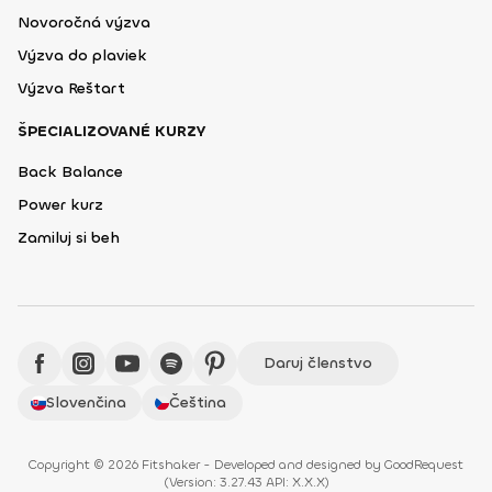
Novoročná výzva
Výzva do plaviek
Výzva Reštart
ŠPECIALIZOVANÉ KURZY
Back Balance
Power kurz
Zamiluj si beh
Daruj členstvo
Slovenčina
Čeština
Copyright © 2026 Fitshaker - Developed and designed by
GoodRequest
(
Version: 3.27.43 API: X.X.X
)