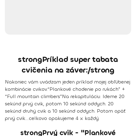
strongPríklad super tabata
cvičenia na záver:/strong
Nakoniec vám uvádzam jeden príklad mojej obľúbenej
kombinácie cvikov.
“Plankové chodenie po rukách” +
“Full mountain climbers”
Na rekapituláciu. Ideme 20
sekúnd prvý cvik, potom 10 sekúnd oddych. 20
sekúnd druhý cvik a 10 sekúnd oddych. Potom opäť
prvý cvik….celkovo opakujeme 4 x každý.
strongPrvý cvik - "Plankové