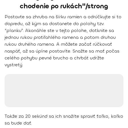
chodenie po rukách"/strong
Postavte sa zhruba na šírku ramien a odrúčkujte si to
dopredu, až kým sa dostanete
do polohy tzv.
“planku”
. Akonáhle ste v tejto polohe, dotknite sa
jednou rukou protiľahlého ramena a potom druhou
rukou druhého ramena. A môžete začať rúčkovať
naspäť, až sa úplne postavíte. Snažte sa mať počas
celého pohybu pevné brucho a chrbát udržte
vystretý.
Takže za 20 sekúnd sa ich snažíte spraviť ťoľko, koľko
sa bude dať.