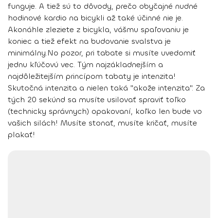
funguje. A tiež sú to dôvody, prečo obyčajné nudné
hodinové kardio na bicykli až také účinné nie je.
Akonáhle zleziete z bicykla, vášmu spaľovaniu je
koniec a tiež efekt na budovanie svalstva je
minimálny.
No pozor, pri tabate si musíte uvedomiť
jednu kľúčovú vec.
Tým najzákladnejším a
najdôležitejším princípom tabaty je intenzita
!
Skutočná intenzita a nielen taká "akože intenzita". Za
tých 20 sekúnd sa musíte usilovať spraviť toľko
(technicky správnych) opakovaní, koľko len bude vo
vašich silách! Musíte stonať, musíte kričať, musíte
plakať!