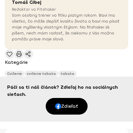
Tomáš
Gibej
Redaktor vo Fitshaker
Som osobný tréner vo fitku piatym rokom. Baví ma
všetko, čo môže zlepšiť kvalitu života a baví ma písať
moje myšlienky vlastným štýlom. Na fitshaker.sk
píšem, nech mám radosť, že niekomu z Vás možno
pomôžu práve moje slová.
Kategórie
Cvičenie
cvičenie tabata
tabata
Páči sa ti náš článok? Zdieľaj ho na sociálnych
sieťach.
Zdieľať