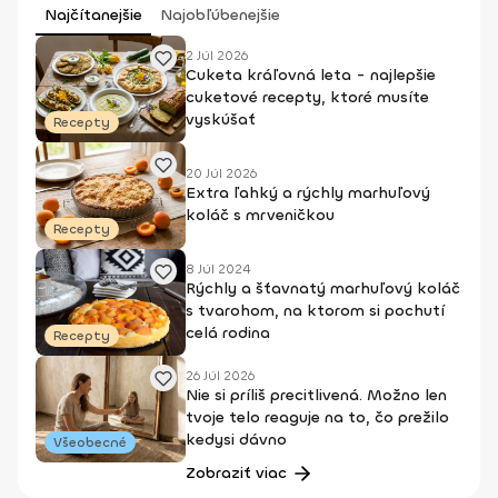
Najčítanejšie
Najobľúbenejšie
2 Júl 2026
Cuketa kráľovná leta - najlepšie
cuketové recepty, ktoré musíte
vyskúšať
Recepty
20 Júl 2026
Extra ľahký a rýchly marhuľový
koláč s mrveničkou
Recepty
8 Júl 2024
Rýchly a šťavnatý marhuľový koláč
s tvarohom, na ktorom si pochutí
celá rodina
Recepty
26 Júl 2026
Nie si príliš precitlivená. Možno len
tvoje telo reaguje na to, čo prežilo
kedysi dávno
Všeobecné
Zobraziť viac