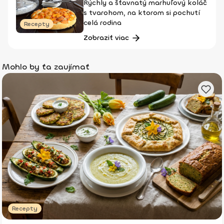
Rýchly a šťavnatý marhuľový koláč
s tvarohom, na ktorom si pochutí
celá rodina
Recepty
Zobraziť viac
Mohlo by ťa zaujímať
Recepty