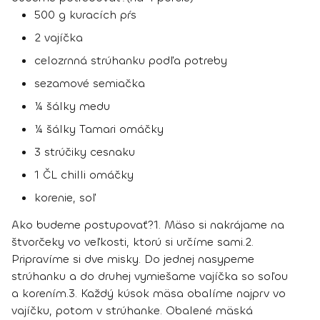
500 g kuracích pŕs
2 vajíčka
celozrnná strúhanku podľa potreby
sezamové semiačka
¼ šálky medu
¼ šálky Tamari omáčky
3 strúčiky cesnaku
1 ČL chilli omáčky
korenie, soľ
Ako budeme postupovať?
1.
Mäso si nakrájame na
štvorčeky vo veľkosti, ktorú si určíme sami.
2.
Pripravíme si dve misky. Do jednej nasypeme
strúhanku a do druhej vymiešame vajíčka so soľou
a korením.
3.
Každý kúsok mäsa obalíme najprv vo
vajíčku, potom v strúhanke. Obalené mäská