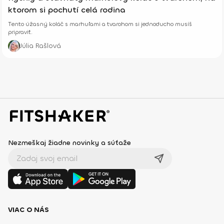
ktorom si pochutí celá rodina
Tento úžasný koláč s marhuľami a tvarohom si jednoducho musíš
pripraviť.
Júlia Rašlová
Nezmeškaj žiadne novinky a súťaže
VIAC O NÁS