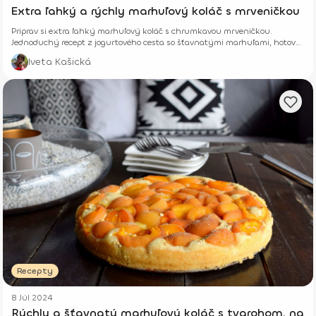
Extra ľahký a rýchly marhuľový koláč s mrveničkou
Priprav si extra ľahký marhuľový koláč s chrumkavou mrveničkou.
Jednoduchý recept z jogurtového cesta so šťavnatými marhuľami, hotový
z pár surovín.
Iveta Kašická
Recepty
8 Júl 2024
Rýchly a šťavnatý marhuľový koláč s tvarohom, na