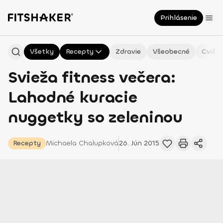
Prihlásenie
Všetky
Recepty
Zdravie
Všeobecné
Cvičen
Svieža fitness večera:
Lahodné kuracie
nuggetky so zeleninou
Recepty
Michaela
Chalupková
26. Jún 2015