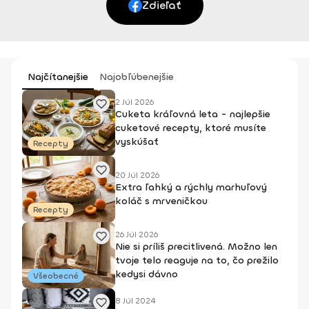
Zdieľať
Najčítanejšie
Najobľúbenejšie
2 Júl 2026
Cuketa kráľovná leta - najlepšie
cuketové recepty, ktoré musíte
vyskúšať
Recepty
20 Júl 2026
Extra ľahký a rýchly marhuľový
koláč s mrveničkou
Recepty
26 Júl 2026
Nie si príliš precitlivená. Možno len
tvoje telo reaguje na to, čo prežilo
kedysi dávno
Všeobecné
8 Júl 2024