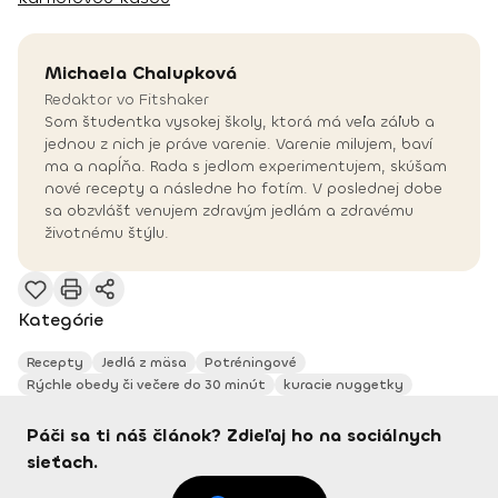
Michaela
Chalupková
Redaktor vo Fitshaker
Som študentka vysokej školy, ktorá má veľa záľub a
jednou z nich je práve varenie. Varenie milujem, baví
ma a napĺňa. Rada s jedlom experimentujem, skúšam
nové recepty a následne ho fotím. V poslednej dobe
sa obzvlášť venujem zdravým jedlám a zdravému
životnému štýlu.
Kategórie
Recepty
Jedlá z mäsa
Potréningové
Rýchle obedy či večere do 30 minút
kuracie nuggetky
Páči sa ti náš článok? Zdieľaj ho na sociálnych
sieťach.