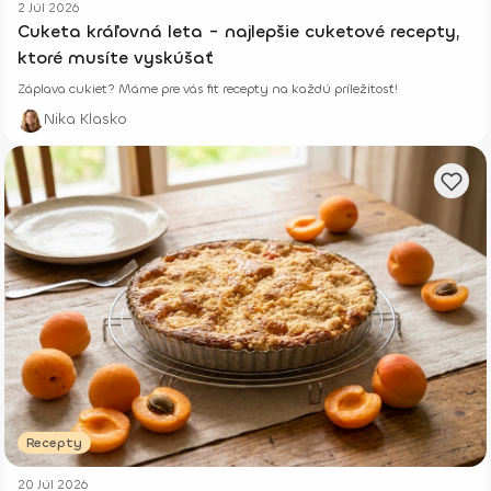
2 Júl 2026
Cuketa kráľovná leta - najlepšie cuketové recepty,
ktoré musíte vyskúšať
Záplava cukiet? Máme pre vás fit recepty na každú príležitosť!
Nika Klasko
Recepty
20 Júl 2026