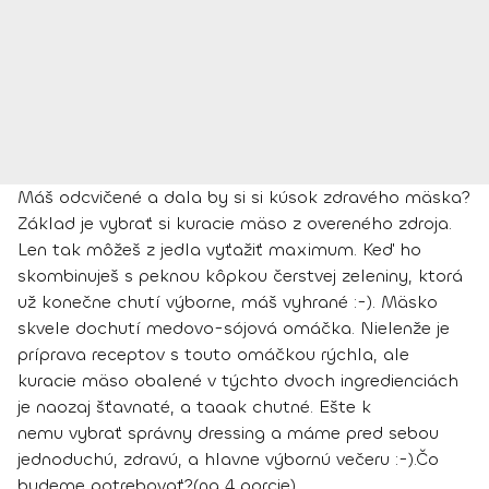
Máš odcvičené a dala by si si kúsok zdravého mäska?
Základ je vybrať si kuracie mäso z overeného zdroja.
Len tak môžeš z jedla vyťažiť maximum. Keď ho
skombinuješ s peknou kôpkou čerstvej zeleniny, ktorá
už konečne chutí výborne, máš vyhrané :-). Mäsko
skvele dochutí medovo-sójová omáčka. Nielenže je
príprava receptov s touto omáčkou rýchla, ale
kuracie mäso obalené v týchto dvoch ingredienciách
je naozaj šťavnaté, a taaak chutné. Ešte k
nemu vybrať správny dressing a máme pred sebou
jednoduchú, zdravú, a hlavne výbornú večeru :-).
Čo
budeme potrebovať?
(na 4 porcie)