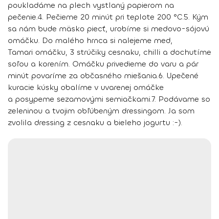
poukladáme na plech vystlaný papierom na
pečenie.
4.
Pečieme 20 minút pri teplote 200 °C.
5.
Kým
sa nám bude mäsko piecť, urobíme si medovo-sójovú
omáčku. Do malého hrnca si nalejeme med,
Tamari omáčku, 3 strúčiky cesnaku, chilli a dochutíme
soľou a korením. Omáčku privedieme do varu a pár
minút povaríme za občasného miešania.
6.
Upečené
kuracie kúsky obalíme v uvarenej omáčke
a posypeme sezamovými semiačkami.
7.
Podávame so
zeleninou a tvojim obľúbeným dressingom. Ja som
zvolila dressing z cesnaku a bieleho jogurtu :-).