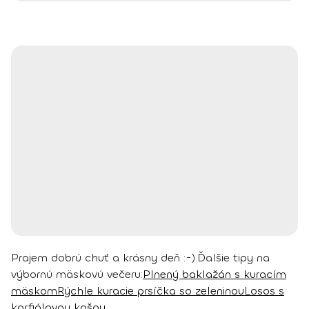
Prajem dobrú chuť a krásny deň :-).
Ďalšie tipy na
výbornú mäskovú večeru:
Plnený baklažán s kuracím
mäskom
Rýchle kuracie prsíčka so zeleninou
Losos s
karfiólovou kašou