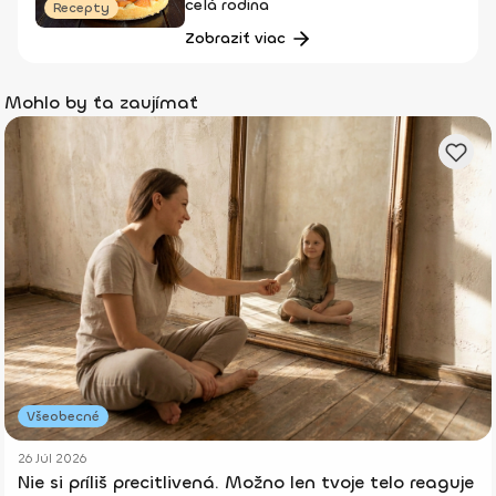
celá rodina
Recepty
Zobraziť viac
Mohlo by ťa zaujímať
Všeobecné
26 Júl 2026
Nie si príliš precitlivená. Možno len tvoje telo reaguje