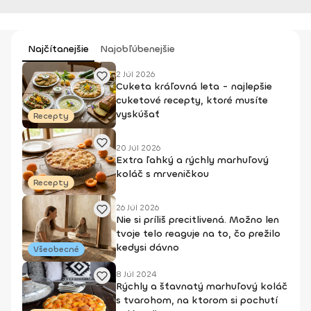
Najčítanejšie
Najobľúbenejšie
2 Júl 2026
Cuketa kráľovná leta - najlepšie
cuketové recepty, ktoré musíte
vyskúšať
Recepty
20 Júl 2026
Extra ľahký a rýchly marhuľový
koláč s mrveničkou
Recepty
26 Júl 2026
Nie si príliš precitlivená. Možno len
tvoje telo reaguje na to, čo prežilo
kedysi dávno
Všeobecné
8 Júl 2024
Rýchly a šťavnatý marhuľový koláč
s tvarohom, na ktorom si pochutí