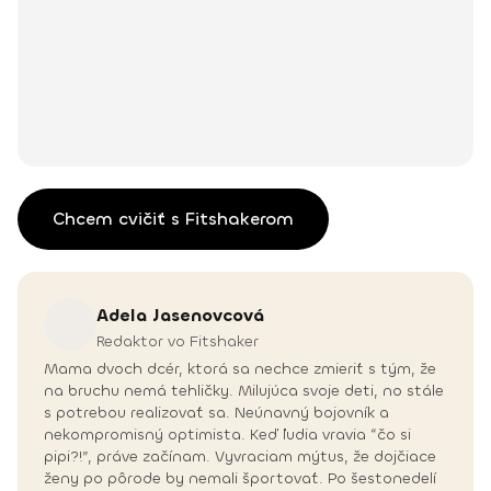
Chcem cvičiť s Fitshakerom
Adela
Jasenovcová
Redaktor vo Fitshaker
Mama dvoch dcér, ktorá sa nechce zmieriť s tým, že
na bruchu nemá tehličky. Milujúca svoje deti, no stále
s potrebou realizovať sa. Neúnavný bojovník a
nekompromisný optimista. Keď ľudia vravia “čo si
pipi?!”, práve začínam. Vyvraciam mýtus, že dojčiace
ženy po pôrode by nemali športovať. Po šestonedelí