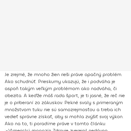
Je zrejmé, že mnoho žien rieši práve opačný problém.
Ako schudnúť. Prieskumy ukazujú, že i podváha je
aspoň takým veľkým problémom ako nadváha, či
obezita. A keďže máš rada šport, je ti jasné, že
reč nie
je o priberaní zo zákuskov
. Pekné svaly s primeraným
množstvom tuku nie sú samozrejmosťou a treba ich
vedieť správne získať, aby si mohla zvýšiť svoj výkon.
Ako na to, ti poradíme práve v tomto článku.
;-)
Americký magazín Zdravie zverejnil nedávno