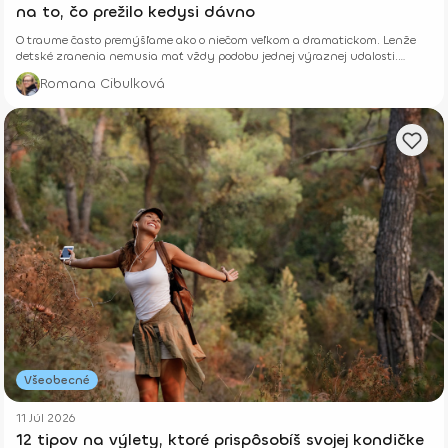
na to, čo prežilo kedysi dávno
O traume často premýšľame ako o niečom veľkom a dramatickom. Lenže
detské zranenia nemusia mať vždy podobu jednej výraznej udalosti.
Niekedy rastú potichu.
Romana Cibulková
Všeobecné
11 Júl 2026
12 tipov na výlety, ktoré prispôsobíš svojej kondičke