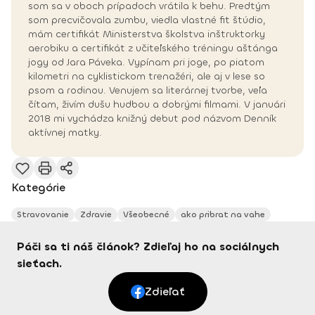
som sa v oboch prípadoch vrátila k behu. Predtým
som precvičovala zumbu, viedla vlastné fit štúdio,
mám certifikát Ministerstva školstva inštruktorky
aerobiku a certifikát z učiteľského tréningu aštánga
jogy od Jara Páveka. Vypínam pri joge, po piatom
kilometri na cyklistickom trenažéri, ale aj v lese so
psom a rodinou. Venujem sa literárnej tvorbe, veľa
čítam, živím dušu hudbou a dobrými filmami. V januári
2018 mi vychádza knižný debut pod názvom Denník
aktívnej matky.
Kategórie
Stravovanie
Zdravie
Všeobecné
ako pribrat na vahe
Páči sa ti náš článok? Zdieľaj ho na sociálnych
sieťach.
Zdieľať