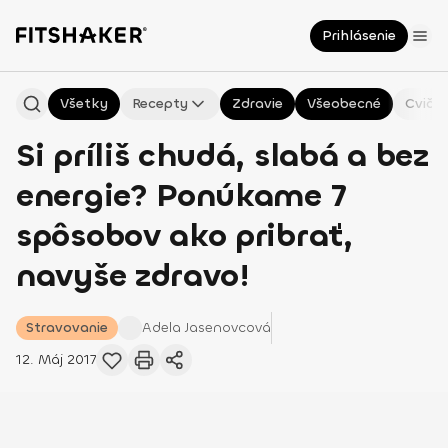
Prihlásenie
Všetky
Recepty
Zdravie
Všeobecné
Cvičen
Si príliš chudá, slabá a bez
energie? Ponúkame 7
spôsobov ako pribrať,
navyše zdravo!
Stravovanie
Adela
Jasenovcová
12. Máj 2017