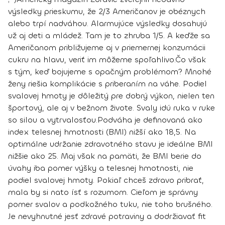
výsledky prieskumu, že 2/3 Američanov je obéznych
alebo trpí nadváhou. Alarmujúce výsledky dosahujú
už aj deti a mládež. Tam je to zhruba 1/5. A keďže sa
Američanom približujeme aj v priemernej konzumácii
cukru na hlavu, veriť im môžeme spoľahlivo.
Čo však
s tým, keď bojujeme s opačným problémom? Mnohé
ženy riešia komplikácie s priberaním na váhe. Podiel
svalovej hmoty je dôležitý pre dobrý výkon, nielen ten
športový, ale aj v bežnom živote.
Svaly idú ruka v ruke
so silou a vytrvalosťou.
Podváha je definovaná ako
index telesnej hmotnosti (BMI) nižší ako 18,5.
Na
optimálne udržanie zdravotného stavu je ideálne BMI
nižšie ako 25
. Maj však na pamäti, že BMI berie do
úvahy iba pomer výšky a telesnej hmotnosti, nie
podiel svalovej hmoty. Pokiaľ chceš zdravo pribrať,
mala by si nato ísť s rozumom. Cieľom je správny
pomer svalov a podkožného tuku, nie toho brušného.
Je nevyhnutné jesť zdravé potraviny a dodržiavať fit