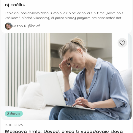
aj kočíku
Teplé dni nás doslova ťahajú von a je úplne jedno, či si v tíme „mamina s
kočíkom“, hľadáš víkendový či prázdninový program pre neposedné deti
alebo si len chceš vyvetrať hlavu s kamoškou, či partnerom.
Petra Ryšková
Zdravie
15 Júl 2026
Mozgová hmla: Dôvod, prečo ti vypadávajú slová