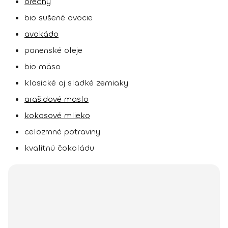
orechy
bio sušené ovocie
avokádo
panenské oleje
bio mäso
klasické aj sladké zemiaky
arašidové maslo
kokosové mlieko
celozrnné potraviny
kvalitnú čokoládu