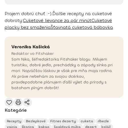
Prajem dobrú chuť :-).
Ďalšie recepty na cuketové
dobroty:
Cuketové lievance za pár minút
Cuketové
placky bez smaženia
Šťavnatá cuketová bábovka
Veronika
Kašická
Redaktor vo Fitshaker
Som Nika, šéfredaktorka Fitshaker blogu. Milujem
turistiku, dobré jedlo, prechádzky a západy slnka pri
mori. Najväčšou láskou je však pre mňa moja rodina.
Ak práve nebehám za svojou dcérkou,
pravdepodobne plánujem ďalší výlet do prírody s
batohom plným dobrôt!
Kategórie
Recepty
Bezlepkové
Fitnes dezerty
cuketa
ríbezle
vajcia
škorica
kakao
špaldová múka
dezert
koláč