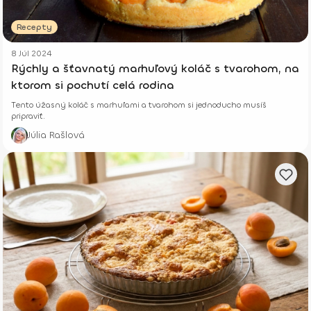
Recepty
8 Júl 2024
Rýchly a šťavnatý marhuľový koláč s tvarohom, na
ktorom si pochutí celá rodina
Tento úžasný koláč s marhuľami a tvarohom si jednoducho musíš
pripraviť.
Júlia Rašlová