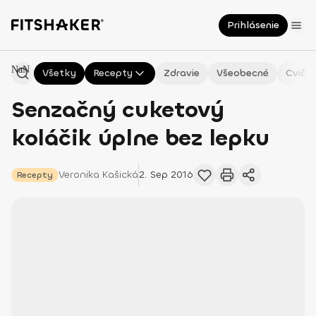
Prihlásenie
NaN
Všetky
Recepty
Zdravie
Všeobecné
Cvičen
Senzačný cuketový
koláčik úplne bez lepku
Veronika
Kašická
2. Sep 2016
Recepty