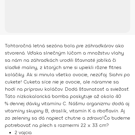
Tohtoročná letná sezóna bola pre záhradkárov ako
stvorená. Vďaka slnečným lúčom a množstvu vlahy
sa nám na záhradkách urodili šťavnaté jablká či
sladké maliny, z ktorých sme si upiekli rôzne fitnes
koláčiky. Ak si minula všetko ovocie, nezúfaj. Siahni po
cukete! Cuketa síce nie je ovocie, ale náramne sa
hodí na prípravu koláčov. Dodá šťavnatosť a sviežosť.
Táto nízkokalorická bomba poskytuje až okolo 40
% dennej dávky vitamínu C. Nášmu organizmu dodá aj
vitamíny skupiny B, draslík, vitamín K a riboflavín. Aj
zo zeleniny sa dá napiecť chutne a zdravo!
Čo budeme
potrebovať na plech s rozmermi 22 x 33 cm?
2 vajcia