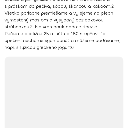
s práškom do pečiva, sódou, škoricou a kakaom.
2.
Všetko poriadne premiešame a vylejeme na plech
vymastený maslom a vysypaný bezlepkovou
strúhankou.
3.
Na vrch poukladáme ríbezle.
Pečieme približne 25 minút na 180 stupňov. Po
upečení necháme vychladnúť a môžeme podávame,
napr. s lyžicou gréckeho jogurtu.