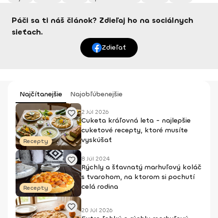
Páči sa ti náš článok? Zdieľaj ho na sociálnych
sieťach.
Zdieľať
Najčítanejšie
Najobľúbenejšie
2 Júl 2026
Cuketa kráľovná leta - najlepšie
cuketové recepty, ktoré musíte
vyskúšať
Recepty
8 Júl 2024
Rýchly a šťavnatý marhuľový koláč
s tvarohom, na ktorom si pochutí
celá rodina
Recepty
20 Júl 2026