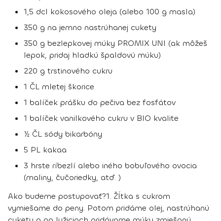
1,5 dcl kokosového oleja (alebo 100 g masla)
350 g na jemno nastrúhanej cukety
350 g bezlepkovej múky PROMIX UNI (ak môžeš
lepok, pridaj hladkú špaldovú múku)
220 g trstinového cukru
1 ČL mletej škorice
1 balíček prášku do pečiva bez fosfátov
1 balíček vanilkového cukru v BIO kvalite
½ ČL sódy bikarbóny
5 PL kakaa
3 hrste ríbezlí alebo iného bobuľového ovocia
(maliny, čučoriedky, atď. )
Ako budeme postupovať?
1.
Žĺtka s cukrom
vymiešame do peny. Potom pridáme olej, nastrúhanú
cuketu a po lyžiciach pridávame múku zmiešanú