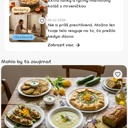
Extra ľahký a rýchly marhuľový
koláč s mrveničkou
Recepty
26 Júl 2026
Nie si príliš precitlivená. Možno len
tvoje telo reaguje na to, čo prežilo
kedysi dávno
Všeobecné
Zobraziť viac
Mohlo by ťa zaujímať