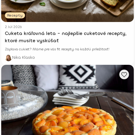
Recepty
2 Júl 2026
Cuketa kráľovná leta - najlepšie cuketové recepty,
ktoré musíte vyskúšať
Záplava cukiet? Máme pre vás fit recepty na každú príležitosť!
Nika Klasko