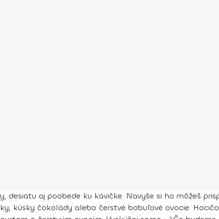
y, desiatu aj poobede ku kávičke. Navyše si ho môžeš pris
šky, kúsky čokolády alebo čerstvé bobuľové ovocie. Hocičo