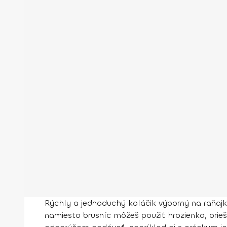
Rýchly a jednoduchý koláčik výborný na raňajk
namiesto brusníc môžeš použiť hrozienka, orie