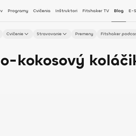
v
Programy
Cvičenia
Inštruktori
Fitshaker TV
Blog
E-
Cvičenie
Stravovanie
Premeny
Fitshaker podca
o-kokosový koláčik