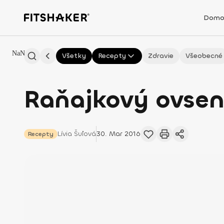
Domo
NaN
Všetky
Recepty
Zdravie
Všeobecné
Raňajkový ovsen
Lívia
Šuľová
30. Mar 2016
Recepty