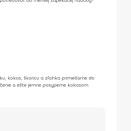
potrebovať do menšej zapekacej nádoby?
u, kokos, škoricu a zľahka primiešame do
ečenie a ešte jemne posypeme kokosom.