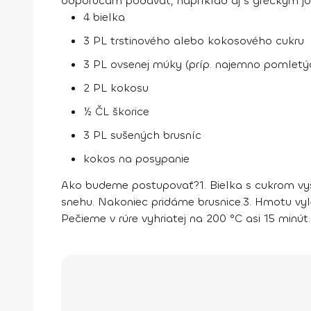
odporúčam podávať, napríklad aj s gréckym jo
4 bielka
3 PL trstinového alebo kokosového cukru
3 PL ovsenej múky (príp. najemno pomletý
2 PL kokosu
½ ČL škorice
3 PL sušených brusníc
kokos na posypanie
Ako budeme postupovať?
1.
Bielka s cukrom vy
snehu. Nakoniec pridáme brusnice.
3.
Hmotu vyle
Pečieme v rúre vyhriatej na 200 °C asi 15 minút.