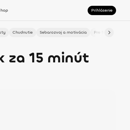
Shop
Prihlásenie
sty
Chudnutie
Sebarozvoj a motivácia
Pre fitmaminky
 za 15 minút