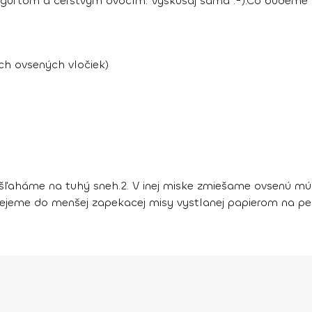
gurtom a čerstvým ovocím. Vyskúšaj sama :-).
Čo budeme 
ch ovsených vločiek)
šľaháme na tuhý sneh.
2.
V inej miske zmiešame ovsenú múk
jeme do menšej zapekacej misy vystlanej papierom na p