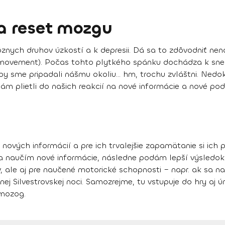
a reset mozgu
ôznych druhov úzkostí a k depresii. Dá sa to zdôvodniť ne
movement). Počas tohto plytkého spánku dochádza k sneniu
 by sme pripadali nášmu okoliu... hm, trochu zvláštni. Ned
nám plietli do našich reakcií na nové informácie a nové pod
ých informácií a pre ich trvalejšie zapamätanie si ich p
k sa naučím nové informácie, následne podám lepší výsledok
ov, ale aj pre naučené motorické schopnosti – napr. ak sa
ej Silvestrovskej noci. Samozrejme, tu vstupuje do hry aj 
 mozog.