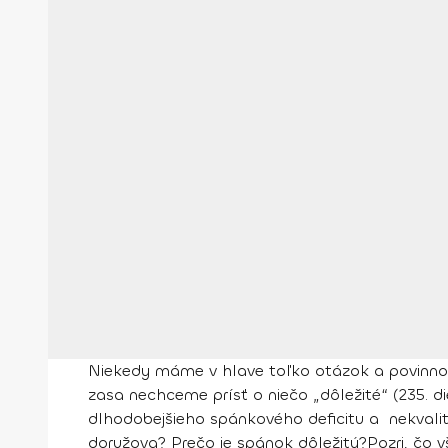
Niekedy máme v hlave toľko otázok a povinnost
zasa nechceme prísť o niečo „dôležité“ (235. d
dlhodobejšieho spánkového deficitu a nekvalit
doružova? Prečo je spánok dôležitý?
Pozri, čo v