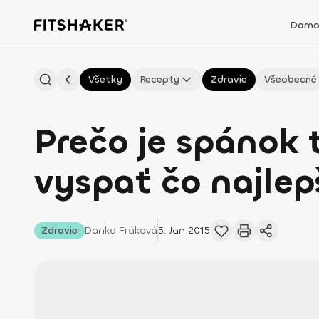
Domo
Všetky
Recepty
Zdravie
Všeobecné
Prečo je spánok 
vyspať čo najlep
Zdravie
Danka
Fráková
5. Jan 2015