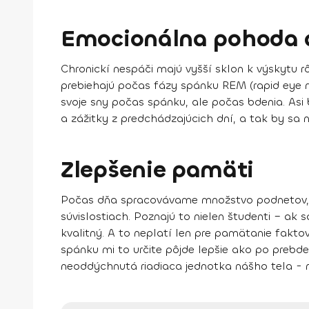
Emocionálna pohoda 
Chronickí nespáči majú vyšší sklon k výskytu r
prebiehajú počas fázy spánku REM (rapid eye 
svoje sny počas spánku, ale počas bdenia. Asi
a zážitky z predchádzajúcich dní, a tak by sa 
Zlepšenie pamäti
Počas dňa spracovávame množstvo podnetov, nov
súvislostiach. Poznajú to nielen študenti – a
kvalitný. A to neplatí len pre pamätanie fakt
spánku mi to určite pôjde lepšie ako po prebden
neoddýchnutá riadiaca jednotka nášho tela -