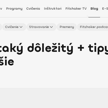
v
Programy
Cvičenia
Inštruktori
Fitshaker TV
Blog
E-
Cvičenie
Stravovanie
Premeny
Fitshaker podca
taký dôležitý + tip
šie