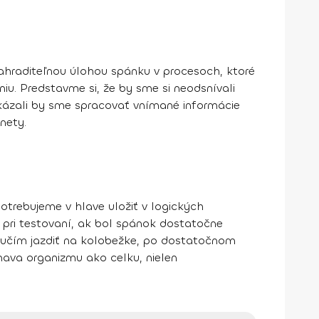
nahraditeľnou úlohou spánku v procesoch, ktoré
. Predstavme si, že by sme si neodsnívali
okázali by sme spracovať vnímané informácie
nety.
otrebujeme v hlave uložiť v logických
 pri testovaní, ak bol spánok dostatočne
 naučím jazdiť na kolobežke, po dostatočnom
únava organizmu ako celku, nielen