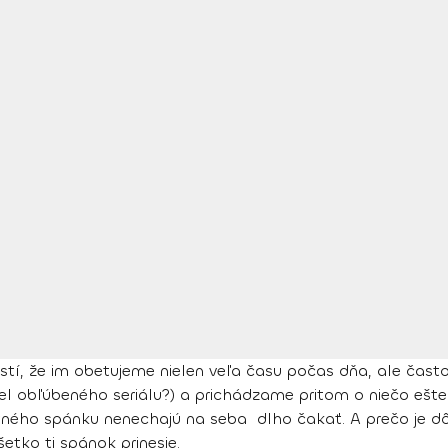
í, že im obetujeme nielen veľa času počas dňa, ale často
iel obľúbeného seriálu?) a prichádzame pritom o niečo ešte 
ného spánku nenechajú na seba dlho čakať. A prečo je dôl
šetko ti spánok prinesie.