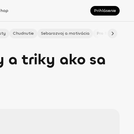
Shop
Prihlásenie
sty
Chudnutie
Sebarozvoj a motivácia
Pre fitmaminky
y a triky ako sa