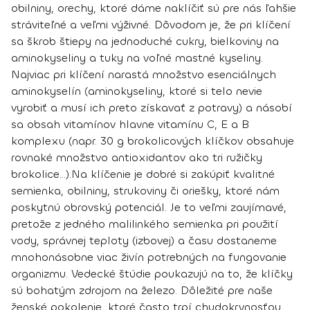
obilniny, orechy, ktoré dáme naklíčiť sú pre nás
ľahšie
stráviteľné a veľmi výživné
. Dôvodom je, že pri klíčení
sa škrob štiepy na jednoduché cukry, bielkoviny na
aminokyseliny a tuky na voľné mastné kyseliny.
Najviac pri klíčení
narastá množstvo esenciálnych
aminokyselín
(aminokyseliny, ktoré si telo nevie
vyrobiť a musí ich preto získavať z potravy) a
násobí
sa obsah vitamínov
hlavne vitamínu C, E a B
komplexu (napr. 30 g brokolicových klíčkov obsahuje
rovnaké množstvo antioxidantov ako tri ružičky
brokolice...).
Na klíčenie je dobré si zakúpiť kvalitné
semienka, obilniny, strukoviny či oriešky, ktoré nám
poskytnú obrovský potenciál. Je to veľmi zaujímavé,
pretože z jedného malilinkého semienka pri použití
vody, správnej teploty (izbovej) a času dostaneme
mnohonásobne viac živín
potrebných na fungovanie
organizmu. Vedecké štúdie poukazujú na to, že klíčky
sú bohatým zdrojom na železo.
Dôležité pre naše
ženské pokolenie, ktoré často trpí chudokrvnosťou