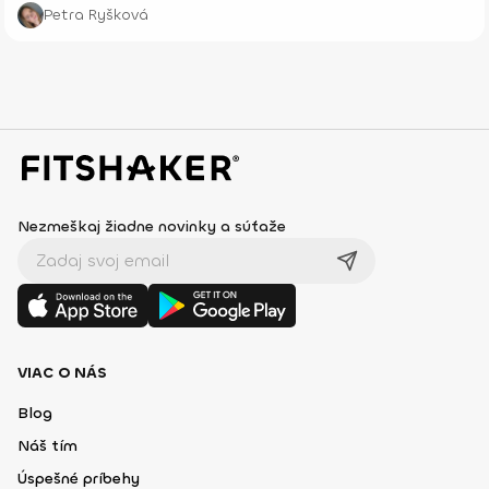
prevencie, starostlivosti o telo aj celkového zdravia – fyzického aj
Petra Ryšková
psychického.
Nezmeškaj žiadne novinky a súťaže
VIAC O NÁS
Blog
Náš tím
Úspešné príbehy