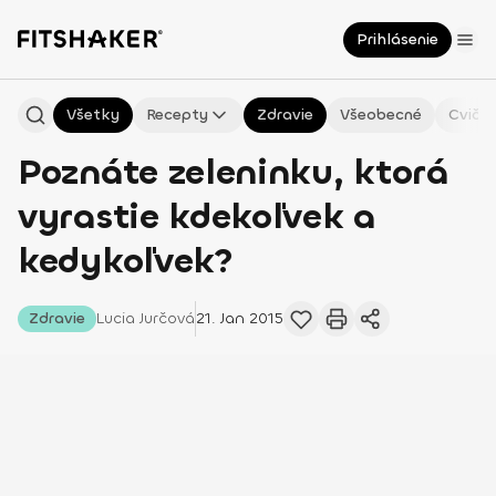
Prihlásenie
Všetky
Recepty
Zdravie
Všeobecné
Cvičen
Poznáte zeleninku, ktorá
vyrastie kdekoľvek a
kedykoľvek?
Zdravie
Lucia
Jurčová
21. Jan 2015