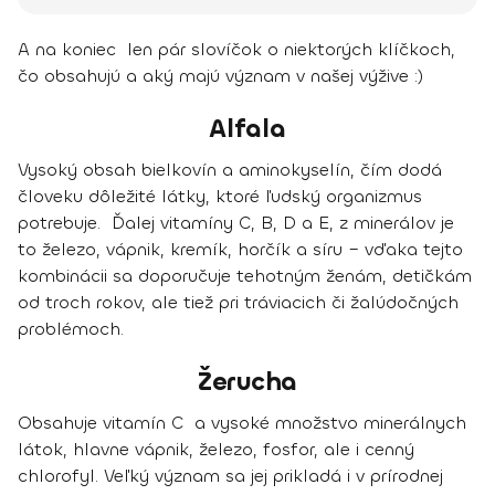
A na koniec len pár slovíčok o niektorých klíčkoch,
čo obsahujú a aký majú význam v našej výžive :)
Alfala
Vysoký obsah bielkovín a aminokyselín, čím dodá
človeku dôležité látky, ktoré ľudský organizmus
potrebuje. Ďalej vitamíny C, B, D a E, z minerálov je
to železo, vápnik, kremík, horčík a síru – vďaka tejto
kombinácii sa doporučuje tehotným ženám, detičkám
od troch rokov, ale tiež pri tráviacich či žalúdočných
problémoch.
Žerucha
Obsahuje vitamín C a vysoké množstvo minerálnych
látok, hlavne vápnik, železo, fosfor, ale i cenný
chlorofyl. Veľký význam sa jej prikladá i v prírodnej