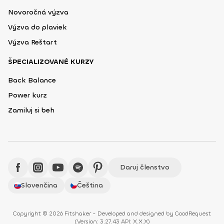
Novoročná výzva
Výzva do plaviek
Výzva Reštart
ŠPECIALIZOVANÉ KURZY
Back Balance
Power kurz
Zamiluj si beh
Daruj členstvo
Slovenčina
Čeština
Copyright © 2026 Fitshaker - Developed and designed by
GoodRequest
(
Version: 3.27.43 API: X.X.X
)