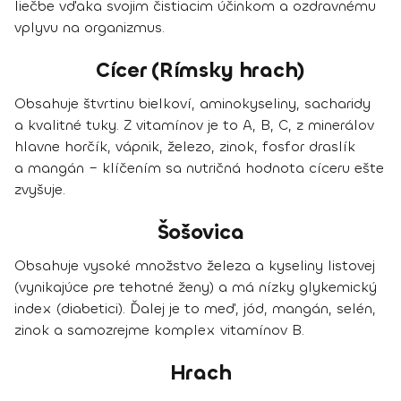
liečbe vďaka svojim čistiacim účinkom a ozdravnému
vplyvu na organizmus.
Cícer (Rímsky hrach)
Obsahuje štvrtinu bielkoví, aminokyseliny, sacharidy
a kvalitné tuky. Z vitamínov je to A, B, C, z minerálov
hlavne horčík, vápnik, železo, zinok, fosfor draslík
a mangán – klíčením sa nutričná hodnota cíceru ešte
zvyšuje.
Šošovica
Obsahuje vysoké množstvo železa a kyseliny listovej
(vynikajúce pre tehotné ženy) a má nízky glykemický
index (diabetici). Ďalej je to meď, jód, mangán, selén,
zinok a samozrejme komplex vitamínov B.
Hrach