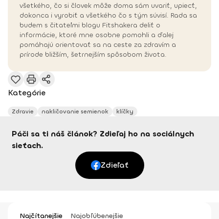
všetkého, čo si človek môže doma sám uvariť, upiecť,
dokonca i vyrobiť a všetkého čo s tým súvisí. Rada sa
budem s čitateľmi blogu Fitshakera deliť o
informácie, ktoré mne osobne pomohli a ďalej
pomáhajú orientovať sa na ceste za zdravím a
prírode bližším, šetrnejším spôsobom života.
Kategórie
Zdravie
nakličovanie semienok
klíčky
Páči sa ti náš článok? Zdieľaj ho na sociálnych
sieťach.
Zdieľať
Najčítanejšie
Najobľúbenejšie