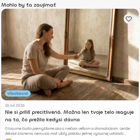
Mohlo by ťa zaujímať
Všeobecné
26 Júl 2026
Nie si príliš precitlivená. Možno len tvoje telo reaguje
na to, čo prežilo kedysi dávno
O traume často premýšľame ako o niečom veľkom a dramatickom. Lenže
detské zranenia nemusia mať vždy podobu jednej výraznej udalosti.
Niekedy rastú potichu.