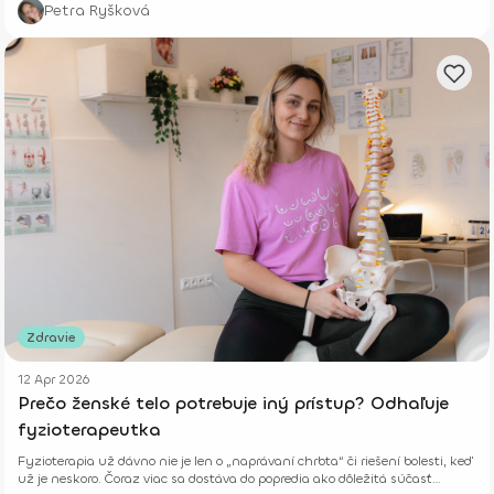
Petra Ryšková
Zdravie
12 Apr 2026
Prečo ženské telo potrebuje iný prístup? Odhaľuje
fyzioterapeutka
Fyzioterapia už dávno nie je len o „naprávaní chrbta“ či riešení bolesti, keď
už je neskoro. Čoraz viac sa dostáva do popredia ako dôležitá súčasť