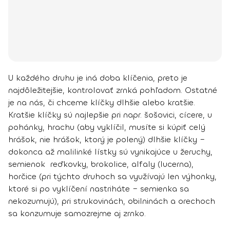
U každého druhu je iná doba klíčenia, preto je
najdôležitejšie, kontrolovať zrnká pohľadom. Ostatné
je na nás, či chceme klíčky dlhšie alebo kratšie.
Kratšie klíčky sú najlepšie pri napr. šošovici, cícere, u
pohánky, hrachu (aby vyklíčil, musíte si kúpiť celý
hrášok, nie hrášok, ktorý je polený) dlhšie klíčky –
dokonca až malilinké lístky sú vynikajúce u žeruchy,
semienok reďkovky, brokolice, alfaly (lucerna),
horčice (pri týchto druhoch sa využívajú len výhonky,
ktoré si po vyklíčení nastriháte – semienka sa
nekozumujú), pri strukovinách, obilninách a orechoch
sa konzumuje samozrejme aj zrnko.