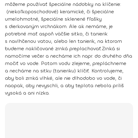
môžeme používať špeciálne nádobky na klíčenie:
(niekoľkoposchodové)
keramické
, či špeciálne
umelohmotné
, špeciálne
sklenené fľašky
s dierkovaným vrchnákom. Ale ak nemáme, je
potrebné mať aspoň
väčšie sitko,
či
tanierik
s navlhčenou vatou,
alebo
len tanierik
, na ktorom
budeme nakličované zrnká preplachovať.
Zrnká si
namočíme večer a necháme ich napr. do druhého dňa
močiť vo vode. Potom vodu zlejeme, prepláchneme
a necháme na sitku (tanieriku) klíčiť. Kontrolujeme,
aby boli zrnká vlhké, ale nie dlhodobo vo vode, či
naopak, aby nevyschli, a aby teplota nebola príliš
vysoká a ani nízka.