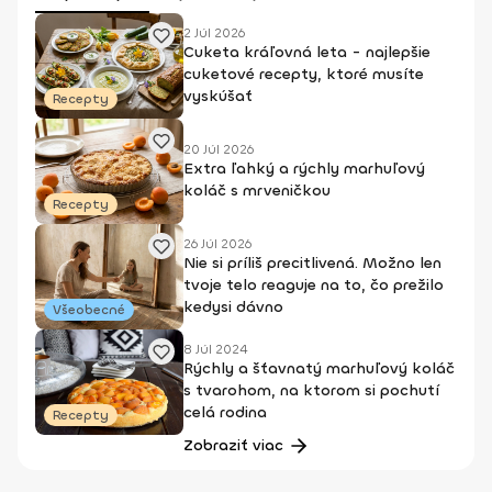
2 Júl 2026
Cuketa kráľovná leta - najlepšie
cuketové recepty, ktoré musíte
vyskúšať
Recepty
20 Júl 2026
Extra ľahký a rýchly marhuľový
koláč s mrveničkou
Recepty
26 Júl 2026
Nie si príliš precitlivená. Možno len
tvoje telo reaguje na to, čo prežilo
kedysi dávno
Všeobecné
8 Júl 2024
Rýchly a šťavnatý marhuľový koláč
s tvarohom, na ktorom si pochutí
celá rodina
Recepty
Zobraziť viac