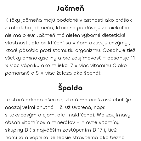
Jačmeň
Klíčky jačmeňa majú podobné vlastnosti ako prášok
z mladého jačmeňa, ktoré sa predávajú za niekoľko
nie málo eur. Jačmeň má nielen výborné dietetické
vlastnosti, ale pri klíčení sa v ňom aktivujú enzýmy ,
ktoré pôsobia proti starnutiu organizmu. Obsahuje tiež
všetky aminokyseliny a pre zaujímavosť – obsahuje 11
x viac vápniku ako mlieko, 7 x viac vitamínu C ako
pomaranč a 5 x viac železa ako špenát.
Špalda
Je stará odroda pšenice, ktorá má orieškovú chuť (je
naozaj veľmi chutná – či už uvarená, napr.
s tekvicovým olejom, ale i naklíčená). Má zaujímavý
obsah vitamínov a minerálov – hlavne vitamíny
skupiny B ( s najväčším zastúpením B 17 ), tiež
horčíka a vápnika. Je lepšie stráviteľná ako bežná