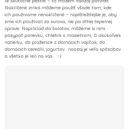
Je skutočne pestré – to môžem naozaj potvrdiť.
Naklíčené zrnká môžeme použiť všade tam, kde
ich používame nenaklíčené – najdôležitejšie je, aby
sme ich používali za surova, nie po dlhej tepelnej
úprave. Napríklad
do šalátov, môžeme si nimi
posypať polievku, chlebík s masielkom, či akúkoľvek
nátierku, do praženice z domácich vajíčok, do
domácich cereálií, jogurtov
... naozaj je veľa spôsobov
a všetko je len na vás... :-).