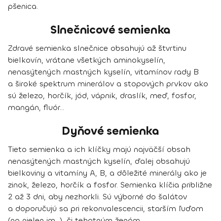
pšenica.
Slnečnicové semienka
Zdravé semienka slnečnice obsahujú až štvrtinu
bielkovín, vrátane všetkých aminokyselín,
nenasýtených mastných kyselín, vitamínov rady B
a široké spektrum minerálov a stopových prvkov ako
sú železo, horčík, jód, vápnik, draslík, meď, fosfor,
mangán, fluór...
Dyňové semienka
Tieto semienka a ich klíčky majú najväčší obsah
nenasýtených mastných kyselín, ďalej obsahujú
bielkoviny a vitamíny A, B, a dôležité minerály ako je
zinok, železo, horčík a fosfor. Semienka klíčia približne
2 až 3 dni, aby nezhorkli. Sú výborné do šalátov
a doporučujú sa pri rekonvalescencii, starším ľuďom
(no nielen im...), či tehotným ženám.