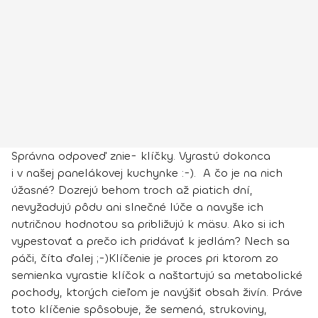
Správna odpoveď znie- klíčky. Vyrastú dokonca
i v našej panelákovej kuchynke :-). A čo je na nich
úžasné? Dozrejú behom troch až piatich dní,
nevyžadujú pôdu ani slnečné lúče a navyše ich
nutričnou hodnotou sa približujú k mäsu. Ako si ich
vypestovať a prečo ich pridávať k jedlám? Nech sa
páči, číta ďalej ;-)
Klíčenie je proces pri ktorom zo
semienka vyrastie klíčok a naštartujú sa metabolické
pochody, ktorých cieľom je navýšiť obsah živín. Práve
toto klíčenie spôsobuje, že semená, strukoviny,