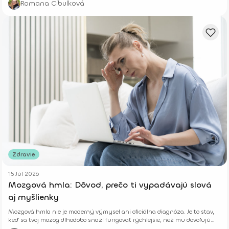
Romana Cibulková
Zdravie
15 Júl 2026
Mozgová hmla: Dôvod, prečo ti vypadávajú slová
aj myšlienky
Mozgová hmla nie je moderný výmysel ani oficiálna diagnóza. Je to stav,
keď sa tvoj mozog dlhodobo snaží fungovať rýchlejšie, než mu dovoľujú
jeho biologické limity.