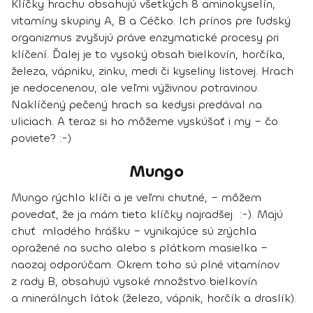
Klíčky hrachu obsahujú všetkých 8 aminokyselín,
vitamíny skupiny A, B a Céčko. Ich prínos pre ľudský
organizmus zvyšujú práve enzymatické procesy pri
klíčení. Ďalej je to vysoký obsah bielkovín, horčíka,
železa, vápniku, zinku, medi či kyseliny listovej. Hrach
je nedocenenou, ale veľmi výživnou potravinou.
Naklíčený pečený hrach sa kedysi predával na
uliciach. A teraz si ho môžeme vyskúšať i my – čo
poviete? :-)
Mungo
Mungo rýchlo klíči a je veľmi chutné, – môžem
povedať, že ja mám tieto klíčky najradšej :-). Majú
chuť mladého hrášku – vynikajúce sú zrýchla
opražené na sucho alebo s plátkom masielka –
naozaj odporúčam. Okrem toho sú plné vitamínov
z rady B, obsahujú vysoké množstvo bielkovín
a minerálnych látok (železo, vápnik, horčík a draslík).