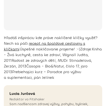
Hľadáš inšpiráciu kde práve naklíčené klíčky využiť?
Nech sa páči
recept na špaldové cestoviny s
klíčkami
.
Úspešné nakličovanie prajeme! :-)
Zdroje:
Kniha
- Živá kuchyně, cesta ke zdraví, Wignall Judita,
2011
Radost ze zdravých dětí, MUDr. Strnadelová,
Zerzán, 2013
Časopis - Bio&Natur, číslo 17, jaro
2013
Prebiehajúci kurz – Poradce pro výživu
a suplementaci, pán Jelínek
Lucia
Jurčová
Redaktor vo Fitshaker
Som nadšencom zdravej výživy, pohybu, byliniek,