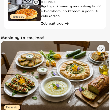
8 Júl 2024
Rýchly a šťavnatý marhuľový koláč
s tvarohom, na ktorom si pochutí
celá rodina
Recepty
Zobraziť viac
Mohlo by ťa zaujímať
Recepty