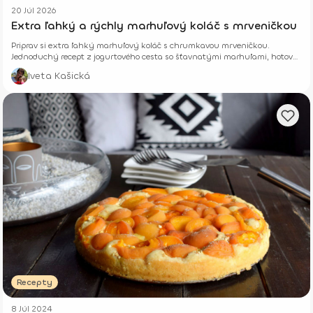
20 Júl 2026
Extra ľahký a rýchly marhuľový koláč s mrveničkou
Priprav si extra ľahký marhuľový koláč s chrumkavou mrveničkou.
Jednoduchý recept z jogurtového cesta so šťavnatými marhuľami, hotový
z pár surovín.
Iveta Kašická
Recepty
8 Júl 2024