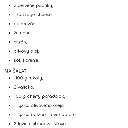
2 červené papriky,
1 cottage cheese,
parmezán,
žeruchu,
citrón,
olivový olej,
soľ, korenie.
NA ŠALÁT:
100 g rukoly,
2 vajíčka,
100 g cherry paradajok,
1 lyžicu olivového oleja,
1 lyžicu balzamikového octu,
2 lyžicu citrónovej šťavy,