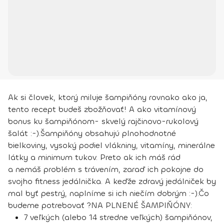
Ak si človek, ktorý miluje šampiňóny rovnako ako ja,
tento recept budeš zbožňovať! A ako vitamínový
bonus ku šampiňónom- skvelý rajčinovo-rukolový
šalát :-).
Šampiňóny obsahujú plnohodnotné
bielkoviny, vysoký podiel vlákniny, vitamíny, minerálne
látky a minimum tukov. Preto ak ich máš rád
a nemáš problém s trávením, zaraď ich pokojne do
svojho fitness jedálnička. A keďže zdravý jedálniček by
mal byť pestrý, naplníme si ich niečím dobrým :-).
Čo
budeme potrebovať ?
NA PLNENÉ ŠAMPIŇÓNY:
7 veľkých (alebo 14 stredne veľkých) šampiňónov,