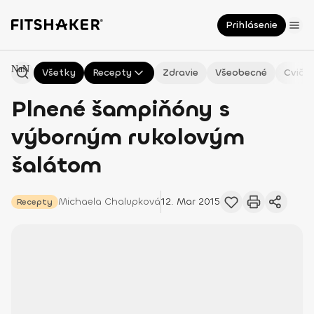
Prihlásenie
NaN
Všetky
Recepty
Zdravie
Všeobecné
Cvičen
Plnené šampiňóny s
výborným rukolovým
šalátom
Michaela
Chalupková
12. Mar 2015
Recepty