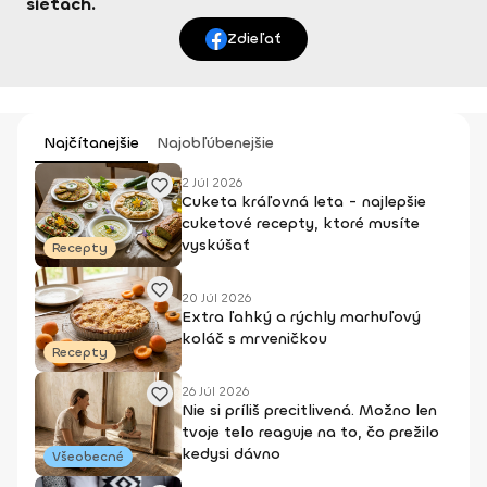
sieťach.
Zdieľať
Najčítanejšie
Najobľúbenejšie
2 Júl 2026
Cuketa kráľovná leta - najlepšie
cuketové recepty, ktoré musíte
vyskúšať
Recepty
20 Júl 2026
Extra ľahký a rýchly marhuľový
koláč s mrveničkou
Recepty
26 Júl 2026
Nie si príliš precitlivená. Možno len
tvoje telo reaguje na to, čo prežilo
kedysi dávno
Všeobecné