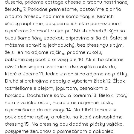
dusenia, pridáme cottage cheese a trochu nastrihanej
žeruchy.
7.
Poriadne premiešame, odstavíme z ohňa
a touto zmesou naplníme šampiňóny.
8.
Keď ich
všetky naplníme, posypeme ich ešte parmezánom
a pečieme 25 minút v rúre pri 180 stupňoch.
9.
Kým sa
budú šampiňóny zapekať, pripravíme si šalát. Šalát si
môžeme spraviť aj jednoduchý, bez dressingu s tým,
že si len nakrájame rajčiny, pridáme rukolu,
balzamikový ocot a olivový olej.
10.
Ak si ho chceme
oživiť dressingom uvaríme si dve vajíčka natvrdo,
ktoré olúpeme.
11.
Jedno z nich si nakrájame na plátky.
Druhé si prekrojíme napoly a vyberiem žĺtok.
12
. Žĺtok
rozmiešame s olejom, jogurtom, cesnakom a
horčicou. Dochutíme soľou a korením.
13.
Bielok, ktorý
nám z vajíčka ostal, nakrájame na jemné kúsky
a primiešame do dressingu.
14.
Na hlbší tanierik si
poukladáme rajčiny a rukolu, na ktoré nakvapkáme
dressing.
15.
Na dressing poukladáme plátky vajíčka,
posypeme žeruchou a parmezánom a nakoniec