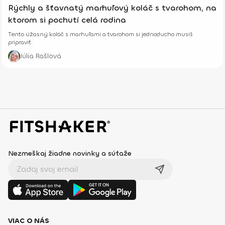
Rýchly a šťavnatý marhuľový koláč s tvarohom, na
ktorom si pochutí celá rodina
Tento úžasný koláč s marhuľami a tvarohom si jednoducho musíš
pripraviť.
Júlia Rašlová
Nezmeškaj žiadne novinky a súťaže
VIAC O NÁS