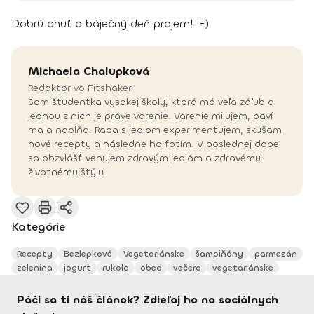
Dobrú chuť a báječný deň prajem! :-)
Michaela
Chalupková
Redaktor vo Fitshaker
Som študentka vysokej školy, ktorá má veľa záľub a
jednou z nich je práve varenie. Varenie milujem, baví
ma a napĺňa. Rada s jedlom experimentujem, skúšam
nové recepty a následne ho fotím. V poslednej dobe
sa obzvlášť venujem zdravým jedlám a zdravému
životnému štýlu.
Kategórie
Recepty
Bezlepkové
Vegetariánske
šampiňóny
parmezán
zelenina
jogurt
rukola
obed
večera
vegetariánske
Páči sa ti náš článok? Zdieľaj ho na sociálnych