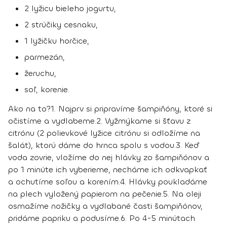
2 lyžicu bieleho jogurtu,
2 strúčiky cesnaku,
1 lyžičku horčice,
parmezán,
žeruchu,
soľ, korenie.
Ako na to?
1.
Najprv si pripravíme šampiňóny, ktoré si
očistíme a vydlabeme.
2.
Vyžmýkame si šťavu z
citrónu (2 polievkové lyžice citrónu si odložíme na
šalát), ktorú dáme do hrnca spolu s vodou.
3.
Keď
voda zovrie, vložíme do nej hlávky zo šampiňónov a
po 1 minúte ich vyberieme, necháme ich odkvapkať
a ochutíme soľou a korením.
4.
Hlávky poukladáme
na plech vyložený papierom na pečenie.
5.
Na oleji
osmažíme nožičky a vydlabané časti šampiňónov,
pridáme papriku a podusíme.
6.
Po 4-5 minútach