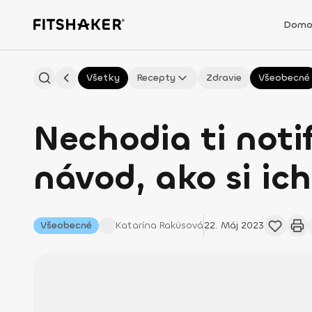
Domo
Všetky
Recepty
Zdravie
Všeobecné
Nechodia ti noti
návod, ako si ic
Všeobecné
Katarína
Rakúsová
22. Máj 2023