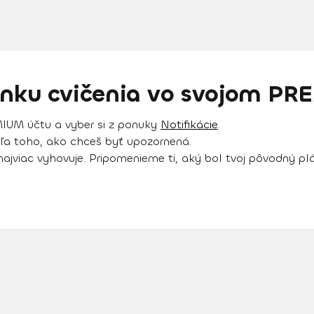
enku cvičenia vo svojom P
IUM účtu a vyber si z ponuky
Notifikácie
.
dľa toho, ako chceš byť upozornená.
to najviac vyhovuje. Pripomenieme ti, aký bol tvoj pôvodný 