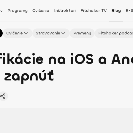
v
Programy
Cvičenia
Inštruktori
Fitshaker TV
Blog
E-
Cvičenie
Stravovanie
Premeny
Fitshaker podca
fikácie na iOS a An
h zapnúť