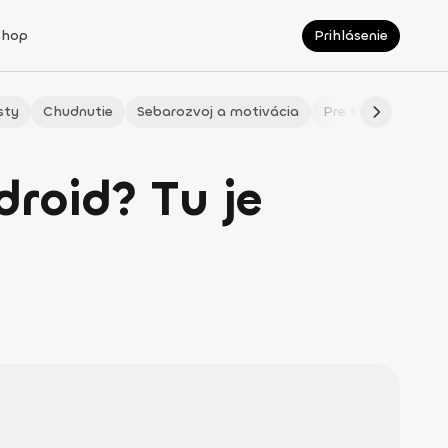
Shop
Prihlásenie
sty
Chudnutie
Sebarozvoj a motivácia
Pre fitmaminky
droid? Tu je