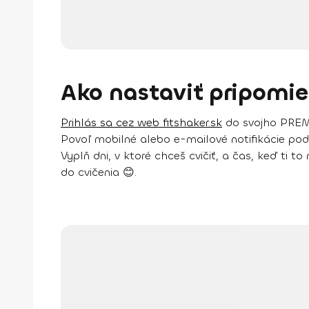
Ako nastaviť pripomi
Prihlás sa cez web fitshaker.sk
do svojho PREM
Povoľ mobilné alebo e-mailové notifikácie po
Vyplň dni, v ktoré chceš cvičiť, a čas, keď ti 
do cvičenia 😊.