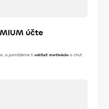
REMIUM účte
plán, a pomôžeme ti
udržať motiváciu
a chuť