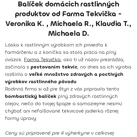
Balíček domácich rastlinných
produktov od Farma Tekvička -
Veronika K. , Michaela R., Klaudia T.,
Michaela D.
Láska k rastlinným výrobkom ich priviedla k
farmárčeniu a z koníčka sa stala práca na plný
úväzok.
Farma Tekvička
, ako ti už názov prezrádza,
začínala s
pestovaním tekvíc
, no dnes sa ich výroba
rozšírila o
veľké množstvo zdravých a poctivých
výrobkov rastlinného pôvodu
.
Rodinná firma si až pre štyri z vás pripravila tento
bombastický balíček
plný zdravých rastlinných
olejov, niečo do tvojej špajze a samozrejme nesmú
chýbať ani nefalšované tekvicové jadierka rôznej
formy úpravy.
Ceny sú pripravené pre 4 výherkyne v celkovej