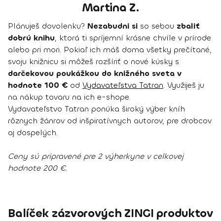
Martina Z.
Plánuješ dovolenku?
Nezabudni si
so sebou
zbaliť
dobrú knihu
, ktorá ti spríjemní krásne chvíle v prírode
alebo pri mori. Pokiaľ ich máš doma všetky prečítané,
svoju knižnicu si môžeš rozšíriť o nové kúsky s
darčekovou poukážkou do knižného sveta v
hodnote 100 €
od
Vydavateľstva Tatran
. Využiješ ju
na nákup tovaru na ich e-shope.
Vydavateľstvo Tatran ponúka široký výber kníh
rôznych žánrov od inšpiratívnych autorov, pre drobcov
aj dospelých.
Ceny sú pripravené pre 2 výherkyne v celkovej
hodnote 200 €.
Balíček zázvorových ZINGI produktov