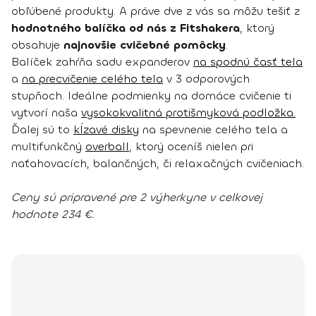
obľúbené produkty. A práve dve z vás sa môžu tešiť z
hodnotného balíčka od nás z Fitshakera
, ktorý
obsahuje
najnovšie cvičebné pomôcky
.
Balíček zahŕňa sadu expanderov
na spodnú časť tela
a
na precvičenie celého tela
v 3 odporových
stupňoch. Ideálne podmienky na domáce cvičenie ti
vytvorí naša
vysokokvalitná protišmyková podložka.
Ďalej sú to
kĺzavé disky
na spevnenie celého tela a
multifunkčný
overball
, ktorý oceníš nielen pri
naťahovacích, balančných, či relaxačných cvičeniach.
Ceny sú pripravené pre 2 výherkyne v celkovej
hodnote 234 €.