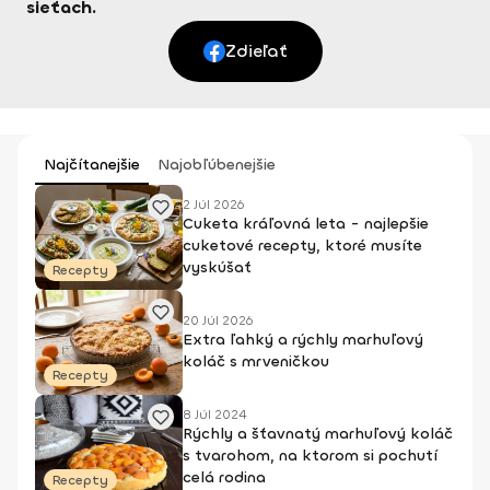
sieťach.
Zdieľať
Najčítanejšie
Najobľúbenejšie
2 Júl 2026
Cuketa kráľovná leta - najlepšie
cuketové recepty, ktoré musíte
vyskúšať
Recepty
20 Júl 2026
Extra ľahký a rýchly marhuľový
koláč s mrveničkou
Recepty
8 Júl 2024
Rýchly a šťavnatý marhuľový koláč
s tvarohom, na ktorom si pochutí
celá rodina
Recepty