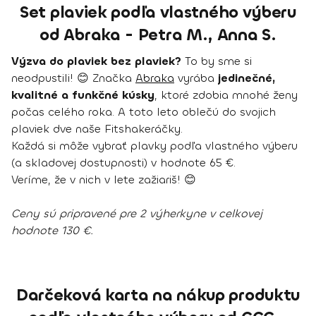
Set plaviek podľa vlastného výberu
od Abraka - Petra M., Anna S.
Výzva do plaviek bez plaviek?
To by sme si
neodpustili! 😊 Značka
Abraka
vyrába
jedinečné,
kvalitné a funkčné kúsky
, ktoré zdobia mnohé ženy
počas celého roka. A toto leto oblečú do svojich
plaviek dve naše Fitshakeráčky.
Každá si môže vybrať plavky podľa vlastného výberu
(a skladovej dostupnosti) v hodnote 65 €.
Veríme, že v nich v lete zažiariš! 😊
Ceny sú pripravené pre 2 výherkyne v celkovej
hodnote 130 €.
Darčeková karta na nákup produktu