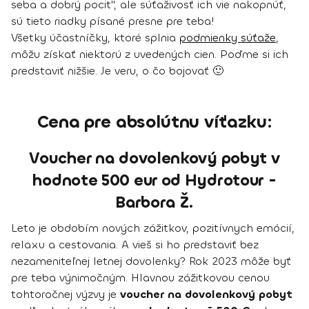
seba a dobrý pocit", ale súťaživosť ich vie nakopnúť,
sú tieto riadky písané presne pre teba!
Všetky účastníčky, ktoré splnia
podmienky súťaže
,
môžu získať niektorú z uvedených cien. Poďme si ich
predstaviť nižšie. Je veru, o čo bojovať 🙂
Cena pre absolútnu víťazku:
Voucher na dovolenkový pobyt v
hodnote 500 eur od Hydrotour -
Barbora Ž.
Leto je obdobím nových zážitkov, pozitívnych emócií,
relaxu a cestovania. A vieš si ho predstaviť bez
nezameniteľnej letnej dovolenky? Rok 2023 môže byť
pre teba výnimočným. Hlavnou zážitkovou cenou
tohtoročnej výzvy je
voucher na dovolenkový pobyt