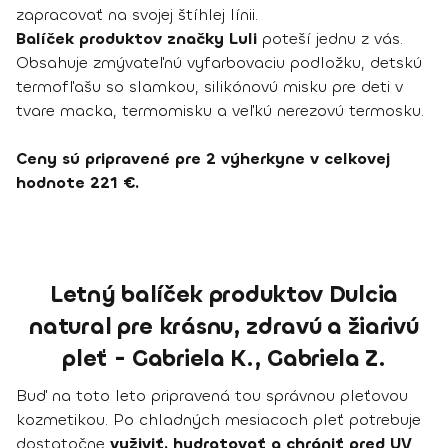
zapracovať na svojej štíhlej línii.
Balíček produktov značky Luli
poteší jednu z vás.
Obsahuje zmývateľnú vyfarbovaciu podložku, detskú
termofľašu so slamkou, silikónovú misku pre deti v
tvare macka, termomisku a veľkú nerezovú termosku.
Ceny sú pripravené pre 2 výherkyne v celkovej
hodnote 221 €.
Letný balíček produktov Dulcia
natural pre krásnu, zdravú a žiarivú
pleť - Gabriela K., Gabriela Z.
Buď na toto leto pripravená tou správnou pleťovou
kozmetikou. Po chladných mesiacoch pleť potrebuje
dostatočne
vyživiť, hydratovať a chrániť pred UV