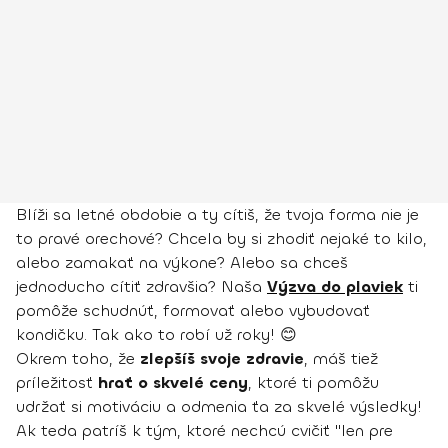
Blíži sa letné obdobie a ty cítiš, že tvoja forma nie je
to pravé orechové? Chcela by si zhodiť nejaké to kilo,
alebo zamakať na výkone? Alebo sa chceš
jednoducho cítiť zdravšia? Naša
Výzva do plaviek
ti
pomôže schudnúť, formovať alebo vybudovať
kondičku. Tak ako to robí už roky! 😊
Okrem toho, že
zlepšíš svoje zdravie
, máš tiež
príležitosť
hrať o skvelé ceny
, ktoré ti pomôžu
udržať si motiváciu a odmenia ťa za skvelé výsledky!
Ak teda patríš k tým, ktoré nechcú cvičiť "len pre