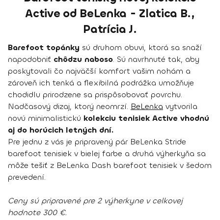
Active od BeLenka - Zlatica B.,
Patrícia J.
Barefoot topánky
sú druhom obuvi, ktorá sa snaží
napodobniť
chôdzu naboso
. Sú navrhnuté tak, aby
poskytovali čo najväčší komfort vašim nohám a
zároveň ich tenká a flexibilná podrážka umožňuje
chodidlu prirodzene sa prispôsobovať povrchu.
Nadčasový dizaj, ktorý neomrzí.
BeLenka
vytvorila
novú minimalistickú
kolekciu tenisiek Active vhodnú
aj do horúcich letných dní.
Pre jednu z vás je pripravený pár BeLenka Stride
barefoot tenisiek v bielej farbe a druhá výherkyňa sa
môže tešiť z BeLenka Dash barefoot tenisiek v šedom
prevedení.
Ceny sú pripravené pre 2 výherkyne v celkovej
hodnote 300 €.