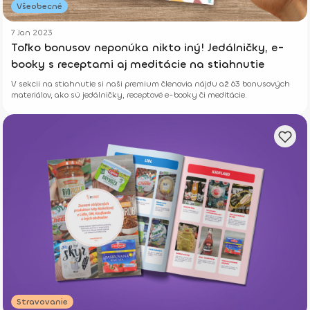
Všeobecné
7 Jan 2023
Toľko bonusov neponúka nikto iný! Jedálničky, e-
booky s receptami aj meditácie na stiahnutie
V sekcii na stiahnutie si naši premium členovia nájdu až 63 bonusových
materiálov, ako sú jedálničky, receptové e-booky či meditácie.
Stravovanie