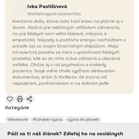
Ivka
Pavlišinová
Marketingová asistentka
Kreatívna duša, ktorá rada tvorí krásu na plátne aj v
živote. Možno pre niektorých vzhľadom odmeraná,
no pre blízkych som veľmi láskavá, milujúca a
empatická. Nápady a pozitívnu energiu nachádzam v
prírode (aj) so svojim štvornohým chlpáčom. Moja
introvertná povaha sa mení v spoločnosti blízkych
priateľov, kde sa zo mňa stáva zábavná a ukecaná
osôbka. Občas aj v roli psychiatra a inokedy
pacienta. Svoje voľné chvíle vypĺňam sledovaním
dokumentov, drám či thrillerov. Ak zrovna nič
nepozerám, pochutnávam si na dobrom jedle.
Kategórie
Všeobecné
fitshaker výzva
výzva do plaviek
Páči sa ti náš článok? Zdieľaj ho na sociálnych