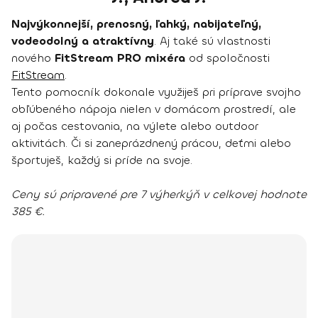
Najvýkonnejší, prenosný, ľahký, nabijateľný,
vodeodolný a atraktívny
. Aj také sú vlastnosti
nového
FitStream PRO mixéra
od spoločnosti
FitStream
.
Tento pomocník dokonale využiješ pri príprave svojho
obľúbeného nápoja nielen v domácom prostredí, ale
aj počas cestovania, na výlete alebo outdoor
aktivitách. Či si zaneprázdnený prácou, deťmi alebo
športuješ, každý si príde na svoje.
Ceny sú pripravené pre 7 výherkýň v celkovej hodnote
385 €.