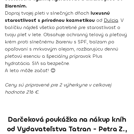
žiarením.
Dopraj tvojej pleti v slnečných dňoch
luxusnú
starostlivosť s prírodnou kozmetikou
od
Dulcia
. V
balíčku nájdeš všetko potrebné pre starostlivosť o
tvoju pleť v lete. Obsahuje ochranný telový a pleťový
krém proti slnečnému žiareniu s SPF, balzam po
opaľovaní s mrkvovým olejom, rozžiarujúcu dennú
pleťovú esenciu a špeciálny prípravok Plus
hydratácia. Slň sa bezpečne.
A leto môže začať! 😊
Ceny sú pripravené pre 2 výherkyne v celkovej
hodnote 216 €.
Darčeková poukážka na nákup kníh
od Vydavateľstva Tatran - Petra Z.,