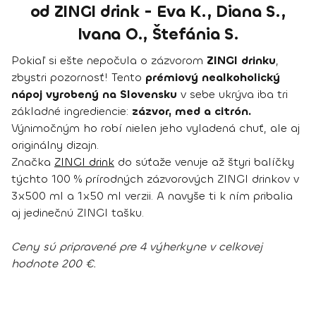
od ZINGI drink - Eva K., Diana S.,
Ivana O., Štefánia S.
Pokiaľ si ešte nepočula o zázvorom
ZINGI drinku
,
zbystri pozornosť! Tento
prémiový nealkoholický
nápoj vyrobený na Slovensku
v sebe ukrýva iba tri
základné ingrediencie:
zázvor, med a citrón.
Výnimočným ho robí nielen jeho vyladená chuť, ale aj
originálny dizajn.
Značka
ZINGI drink
do súťaže venuje až štyri balíčky
týchto 100 % prírodných zázvorových ZINGI drinkov v
3x500 ml a 1x50 ml verzii. A navyše ti k ním pribalia
aj jedinečnú ZINGI tašku.
Ceny sú pripravené pre 4 výherkyne v celkovej
hodnote 200 €.