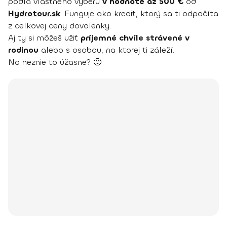
podľa vlastného výberu
v hodnote až 500 €
od
Hydrotour.sk
. Funguje ako kredit, ktorý sa ti odpočíta
z celkovej ceny dovolenky.
Aj ty si môžeš užiť
príjemné chvíle strávené v
rodinou
alebo s osobou, na ktorej ti záleží.
No neznie to úžasne? 🙂