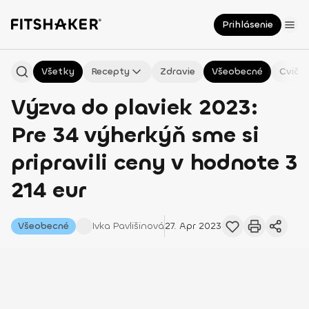
Prihlásenie
Všetky
Recepty
Zdravie
Všeobecné
Cvičen
Výzva do plaviek 2023:
Pre 34 výherkýň sme si
pripravili ceny v hodnote 3
214 eur
Všeobecné
Ivka
Pavlišinová
27. Apr 2023