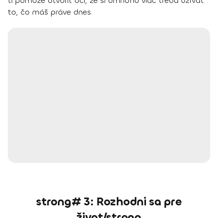
ti pomôže otvoriť oči, že si omnoho viac treba užívať
to, čo máš práve dnes.
strong# 3: Rozhodni sa pre
život/strong