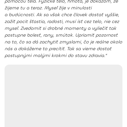
pomocou tela.
Fyzické telo, hmota, je dôkazom, že
žijeme tu a teraz.
Myseľ žije v minulosti
a budúcnosti. Ak sa však chce človek dostať vyššie,
zažiť pocit šťastia, radosti, musí ísť cez telo, nie cez
myseľ. Zvedomiť si drobné momenty a vyliečiť tak
postupne bolesť, rany, smútok. Upriamiť pozornosť
na to, čo sa dá zachytiť zmyslami, čo je reálne okolo
nás a dokážeme to precítiť. Tak sa vieme dostať
postupnými malými krokmi do stavu zdravia.“