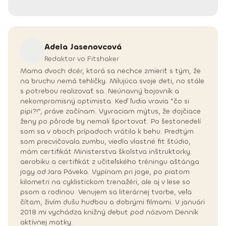
Adela
Jasenovcová
Redaktor vo Fitshaker
Mama dvoch dcér, ktorá sa nechce zmieriť s tým, že
na bruchu nemá tehličky. Milujúca svoje deti, no stále
s potrebou realizovať sa. Neúnavný bojovník a
nekompromisný optimista. Keď ľudia vravia “čo si
pipi?!”, práve začínam. Vyvraciam mýtus, že dojčiace
ženy po pôrode by nemali športovať. Po šestonedelí
som sa v oboch prípadoch vrátila k behu. Predtým
som precvičovala zumbu, viedla vlastné fit štúdio,
mám certifikát Ministerstva školstva inštruktorky
aerobiku a certifikát z učiteľského tréningu aštánga
jogy od Jara Páveka. Vypínam pri joge, po piatom
kilometri na cyklistickom trenažéri, ale aj v lese so
psom a rodinou. Venujem sa literárnej tvorbe, veľa
čítam, živím dušu hudbou a dobrými filmami. V januári
2018 mi vychádza knižný debut pod názvom Denník
aktívnej matky.