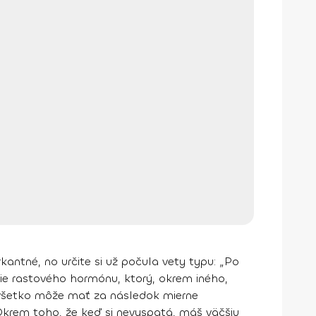
antné, no určite si už počula vety typu: „Po
nie rastového hormónu, ktorý, okrem iného,
 všetko môže mať za následok mierne
krem toho, že keď si nevyspatá, máš väčšiu