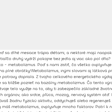
eď sa dlhé mesiace trápia diétami, a niektoré majú naopak 
atiaľčo druhý vydrží pokojne bez jedla aj viac ako pol dňa? 
o - metabolizmus. Poď s nami zistiť, čo všetko ovplyvňuje
na plné obrátky!
Metabolizmus, inými slovami aj látková p
me potravy dopriala. Z tvojho celkového energetického výda
 sa bližšie pozrieť na bazálny metabolizmus. Čo tento vý
voje telo využije na to, aby ti zabezpečilo základné životn
ch orgánov, ako srdce, pľúca, mozog, nervový systém atď. I
návaš žiadnu fyzickú aktivitu, oddychuješ alebo regeneruješ
y máš metabolizmus, ovplyvňuje mnoho faktorov. Patrí k ni