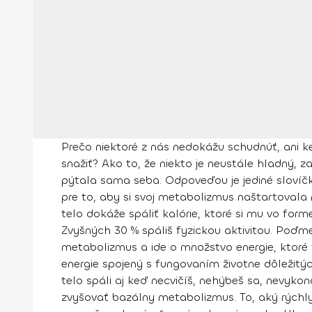
Prečo niektoré z nás nedokážu schudnúť, ani k
snažiť? Ako to, že niekto je neustále hladný, z
pýtala sama seba. Odpoveďou je jediné slovíčk
pre to, aby si svoj metabolizmus naštartovala 
telo dokáže spáliť kalórie, ktoré si mu vo for
Zvyšných
30 % spáliš fyzickou aktivitou
. Poďme
metabolizmus a ide o množstvo energie, ktoré t
energie spojený s fungovaním životne dôležitý
telo spáli aj keď necvičíš, nehýbeš sa, nevyko
zvyšovať bazálny metabolizmus.
To, aký rýchl