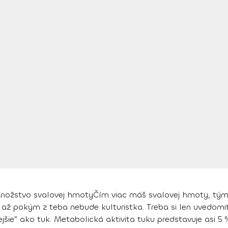
Množstvo svalovej hmoty
Čím viac máš svalovej hmoty, tým
ž pokým z teba nebude kulturistka. Treba si len uvedomiť
ejšie” ako tuk. Metabolická aktivita tuku predstavuje asi 5