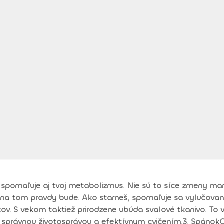
o spomaľuje aj tvoj metabolizmus. Nie sú to síce zmeny mark
čo na tom pravdy bude. Ako starneš, spomaľuje sa vylučova
ov. S vekom taktiež prirodzene
ubúda svalové tkanivo
. To
š
správnou životosprávou a efektívnym cvičením.
3. Spánok
O