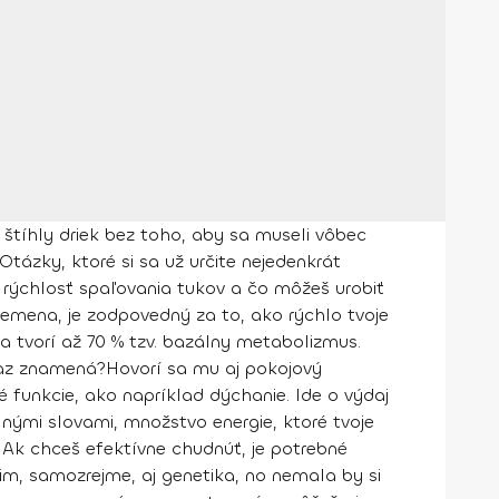
štíhly driek bez toho, aby sa museli vôbec
Otázky, ktoré si sa už určite nejedenkrát
 rýchlosť spaľovania tukov a čo môžeš urobiť
remena, je zodpovedný za to, ako rýchlo tvoje
ja tvorí až
70 % tzv. bazálny metabolizmus.
raz znamená?
Hovorí sa mu aj pokojový
é funkcie, ako napríklad dýchanie. Ide o výdaj
nými slovami, množstvo energie, ktoré tvoje
. Ak chceš efektívne chudnúť, je potrebné
m, samozrejme, aj genetika, no nemala by si