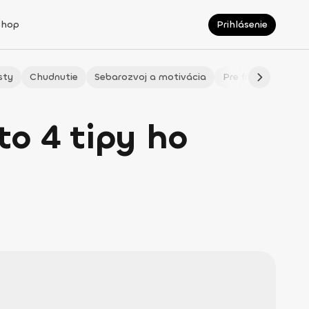
Shop
Prihlásenie
sty
Chudnutie
Sebarozvoj a motivácia
Pre fitmaminky
o 4 tipy ho