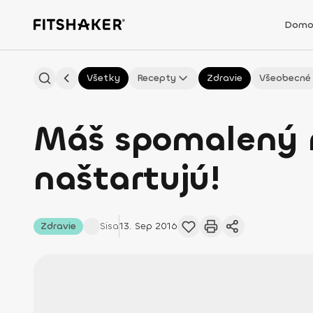
Domo
Všetky
Recepty
Zdravie
Všeobecné
Máš spomalený m
naštartujú!
Zdravie
Sisa
13. Sep 2016