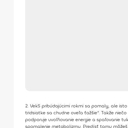
2. Vek
S pribúdajúcimi rokmi sa pomaly, ale ist
tridsiatke sa chudne oveľa ťažšie“. Takže nie
podporuje uvoľňovanie energie a spaľovanie tuk
spomalenie metabolizmu
. Predísť tomu môže