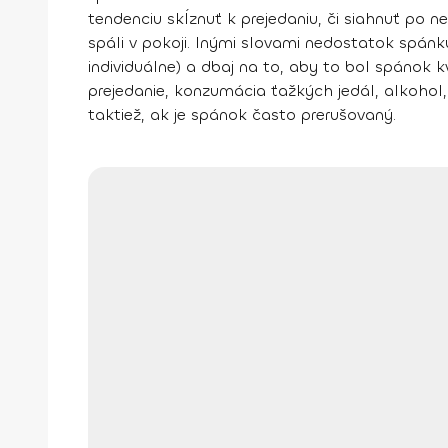
tendenciu skĺznuť k prejedaniu, či siahnuť po 
spáli v pokoji. Inými slovami
nedostatok spánku
individuálne) a dbaj na to, aby to bol spánok k
prejedanie, konzumácia ťažkých jedál, alkohol, f
taktiež, ak je spánok často prerušovaný.