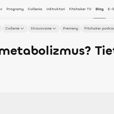
v
Programy
Cvičenia
Inštruktori
Fitshaker TV
Blog
E-
Cvičenie
Stravovanie
Premeny
Fitshaker podca
etabolizmus? Tiet