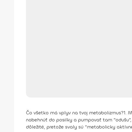
Čo všetko má vplyv na tvoj metabolizmus?
1. 
nabehnúť do posilky a pumpovať tam "odušu", a
dôležité, pretože svaly sú “metabolicky aktívn