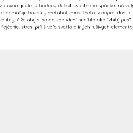
nezdravom jedle, dlhodobý deficit kvalitného spánku má vply
 spomaľuje bazálny metabolizmus.
Preto si dopraj dostat
valitný, čiže aby si sa po zobudení necítila ako "zbitý pes
ajčenie, stres, príliš veľa svetla a iných rušivých elemento