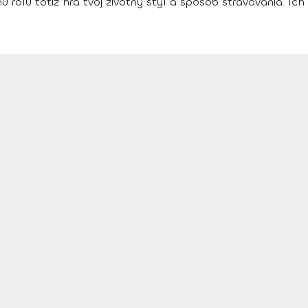
 rolu totiž hrá tvoj
životný štýl a spôsob stravovania.
Ich