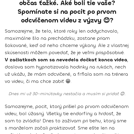
občas ťažké. Aké boli tie vaše?
Spomínate si na pocit po prvom
odcvičenom videu z výzvy 😊?
Samozrejme, že telo, ktoré roky len oddychovalo,
maximálne šlo na prechádzku, zostane priam
šokované, keď od neho chceme výkony. Ale z vlastnej
skúsenosti môžem povedať, že je veľmi prispôsobivé.
V začiatkoch som sa nevedela dočkať konca videa
,
doslova som hypnotizovala hodinky na rukách, nech
už ukážu, že mám odcvičené, a frflala som na trénera
vo videu, či ma chce zabiť 😁.
Dnes mi už 30-minútovky nestačia a musím si pridať 😊.
Samozrejme, pocit, ktorý prišiel po prvom odcvičenom
videu, bol úžasný. Všetky tie endorfíny a hrdosť, že
som to zvládla! Dnes to zažívam pri behu, ktorý sme
s manželom začali praktizovať. Sme ešte len na