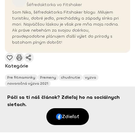
Šéfredaktorka vo Fitshaker
Som Nika, šéfredaktorka Fitshaker blogu. Milujem
turistiku, dobré jedlo, prechádzky a západy slnka pri
mori. Najväčšou láskou je však pre mňa moja rodina.
Ak práve nebehám za svojou dcérkou,
pravdepodobne plánujem ďalší výlet do prírody s
batohom plným dobrôt!
Kategórie
Pre fitmaminky
Premeny
chudnutie
vyzva
novoročná výzva 2021
Páči sa ti náš článok? Zdieľaj ho na sociálnych
sieťach.
Zdieľať