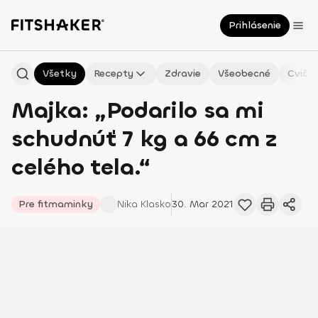
Prihlásenie
Všetky
Recepty
Zdravie
Všeobecné
Cvičen
Majka: „Podarilo sa mi
schudnúť 7 kg a 66 cm z
celého tela.“
Pre fitmaminky
Nika
Klasko
30. Mar 2021