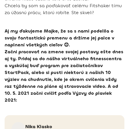
Chcela by som sa poďakovať celému Fitshaker tímu
za úžasnú prácu, ktorú robíte. Ste skvelí!
Aj my ďakujeme Majke, že sa s nami podelila o
svoju fantastickú premenu a držíme jej palce v
naplnení všetkých cieľov 😊.
Začni pracovať na zmene svojej postavy ešte dnes
aj ty. Pridaj sa do nášho virtuálneho fitnesscentra
a vyskúšaj buď program pre začiatočníkov
StartPack, alebo si pusti niektorú z našich 10
výziev na chudnutie, kde je okrem cvičenia vždy
raz týždenne na pláne aj stravovacie video. A od
10. 5. 2021 začni cvičiť podľa Výzvy do plaviek
2021:
Nika
Klasko