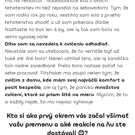
ma nik nedostal… Nadobudnuté kilá z dvoch
tehotenstiev mi tiež nepridali na sebavedomí. Tým, že
som rodila rok po roku, nestihla som kilá z prvého
tehotenstva zhodiť a už som priberala ďalšie.
Našťastie to boli len 4 kg, ale aj tak som bola na
veľmi vysokej váhe.
Dlho som sa nevedela k cvičeniu odhodlať.
Neustále som sa utešovala, že to nemôže byť až
také zlé. Ale bolo! Nielen vzhľad tela, ale aj kondička
boli riadne zanedbané. Preto bolo načase začať na
sebe pracovať. Fitshaker ma zaujal nielen tým, že
cvičím z domu, kde mám svoj najväčší komfort a
pocit bezpečia
, ale aj tým, že ponúka
množstvo
cvičení, ktoré sú priam šité na mieru
. Myslím, že tu
si každý nájde, čo mu najviac vyhovuje.
Kto si ako prvý okrem vás začal všímať
vašu premenu a aké reakcie na ňu ste
dostávali 😊?