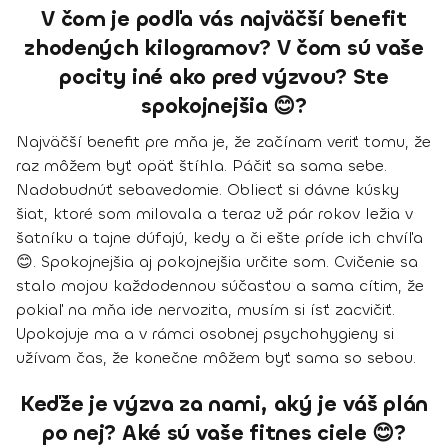
V čom je podľa vás najväčší benefit
zhodených kilogramov? V čom sú vaše
pocity iné ako pred výzvou? Ste
spokojnejšia 😊?
Najväčší benefit pre mňa je, že
začínam veriť tomu, že
raz môžem byť opäť štíhla
. Páčiť sa sama sebe.
Nadobudnúť sebavedomie. Obliecť si dávne kúsky
šiat, ktoré som milovala a teraz už pár rokov ležia v
šatníku a tajne dúfajú, kedy a či ešte príde ich chvíľa
😊. Spokojnejšia aj pokojnejšia určite som.
Cvičenie sa
stalo mojou každodennou súčasťou
a sama cítim, že
pokiaľ na mňa ide nervozita, musím si ísť zacvičiť.
Upokojuje ma a
v rámci osobnej psychohygieny si
užívam čas, že konečne môžem byť sama so sebou
.
Keďže je výzva za nami, aký je váš plán
po nej? Aké sú vaše fitnes ciele 😊?