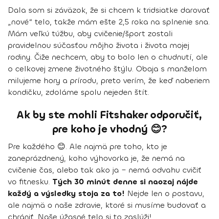
Dala som si záväzok, že si
chcem k tridsiatke darovať
„nové“ telo
, takže mám ešte 2,5 roka na splnenie sna.
Mám veľkú túžbu,
aby cvičenie/šport zostali
pravidelnou súčasťou môjho života i života mojej
rodiny
. Čiže nechcem, aby to bolo len o chudnutí, ale
o celkovej zmene životného štýlu. Obaja s manželom
milujeme hory a prírodu, preto
verím, že keď naberiem
kondičku, zdoláme spolu nejeden štít
.
Ak by ste mohli Fitshaker odporučiť,
pre koho je vhodný 😊?
Pre každého 😊. Ale najmä pre toho, kto je
zaneprázdnený, koho výhovorka je, že nemá na
cvičenie čas, alebo tak ako ja – nemá odvahu cvičiť
vo fitnesku.
Tých 30 minút denne si naozaj nájde
každý a výsledky stoja za to!
Nejde len o postavu,
ale najmä o naše zdravie, ktoré si musíme budovať a
chrániť. Naše úžasné telo si to zaslúži!