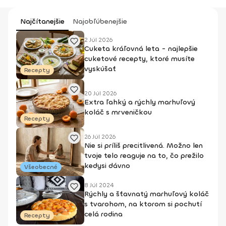
Najčítanejšie
Najobľúbenejšie
2 Júl 2026
Cuketa kráľovná leta - najlepšie
cuketové recepty, ktoré musíte
vyskúšať
Recepty
20 Júl 2026
Extra ľahký a rýchly marhuľový
koláč s mrveničkou
Recepty
26 Júl 2026
Nie si príliš precitlivená. Možno len
tvoje telo reaguje na to, čo prežilo
kedysi dávno
Všeobecné
8 Júl 2024
Rýchly a šťavnatý marhuľový koláč
s tvarohom, na ktorom si pochutí
celá rodina
Recepty