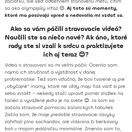
začiatku, ale keď odbehnem stanovenú métu, cítim
sa ako olympijský víťaz 😊.
Aj toto sú momenty,
ktoré ma posúvajú vpred a nedovolia mi vzdať sa.
Ako sa vám páčili stravovacie videá?
Naučili ste sa niečo nové? Ak áno, ktoré
rady ste si vzali k srdcu a praktizujete
ich aj teraz 😊?
Videá o stravovaní sa mi veľmi páčili. Ocenila som
najmä ich stručnosť a výstižnosť v danej
problematike. Tiež som vďačná, že boli tvorené aj pre
„obyčajné“ mamy, ktoré nie vždy majú čas variť si pre
seba zvlášť – niekedy stačí upraviť pomer zložiek na
tanieri a vyvážené jedlo je na svete 😊. Ja som sa
začala stravovať pomocou kalorických tabuliek.
Zistila som, že moje predošlé stravovacie návyky
zahŕňali plno sacharidov, ale vláknina či bielkoviny
boli v mojom jedálničku minimálne. Zmenila som to,