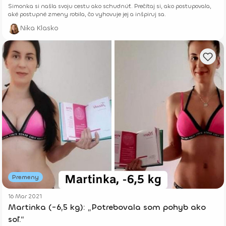
Simonka si našla svoju cestu ako schudnúť. Prečítaj si, ako postupovala,
aké postupné zmeny robila, čo vyhovuje jej a inšpiruj sa.
Nika Klasko
Premeny
16 Mar 2021
Martinka (-6,5 kg): „Potrebovala som pohyb ako
soľ.“