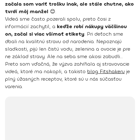
začala som variť trošku inak, ale stále chutne, ako
tvrdí môj manžel
😊.
Videá sme často pozerali spolu, preto čosi z
informácií zachytil, a
keďže robí nákupy väčšinou
on, začal si viac všímať etikety
. Pri deťoch sme
dbali na kvalitnú stravu od narodenia. Nepoznajú
sladkosti, pijú len čistú vodu, zelenina a ovocie je pre
ne základ stravy. Ale na seba sme akosi zabudli…
Preto som vďačná, že výzva zahŕňala aj stravovacie
videá, ktoré ma nakopli, a takisto
blog Fitshakeru
je
plný úžasných receptov, ktoré sú u nás súčasťou
varenia.