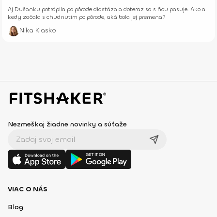
Aj Dušanku potrápila po pôrode diastáza a doteraz sa s ňou pasuje. Ako a
kedy začala s chudnutím po pôrode, aká bola jej premena?
Nika Klasko
Nezmeškaj žiadne novinky a súťaže
VIAC O NÁS
Blog