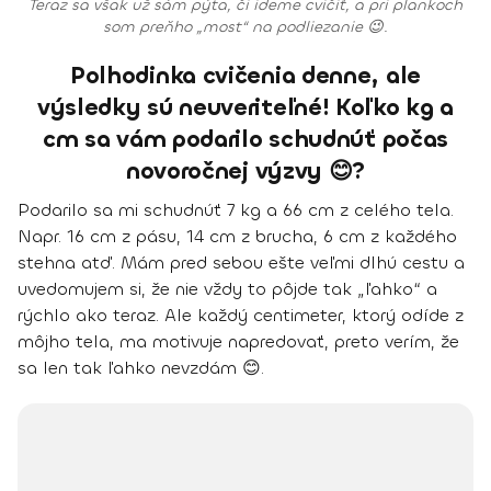
Teraz sa však už sám pýta, či ideme cvičiť, a pri plankoch
som preňho „most“ na podliezanie 😉.
Polhodinka cvičenia denne, ale
výsledky sú neuveriteľné! Koľko kg a
cm sa vám podarilo schudnúť počas
novoročnej výzvy 😊?
Podarilo sa mi schudnúť 7 kg a 66 cm z celého tela
.
Napr. 16 cm z pásu, 14 cm z brucha, 6 cm z každého
stehna atď. Mám pred sebou ešte veľmi dlhú cestu a
uvedomujem si, že nie vždy to pôjde tak „ľahko“ a
rýchlo ako teraz. Ale každý centimeter, ktorý odíde z
môjho tela, ma motivuje napredovať, preto verím, že
sa len tak ľahko nevzdám 😊.