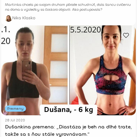
Martinka chcela po svojom druhom pôrode schudnúť, dala šancu cvičeniu
na doma a výsledky sa čoskoro objavili. Ako postupovala?
Nika Klasko
Premeny
28 Júl 2020
Dušankina premena: „Diastáza je beh na dlhé trate,
takže sa s ňou stále vyrovnávam.“