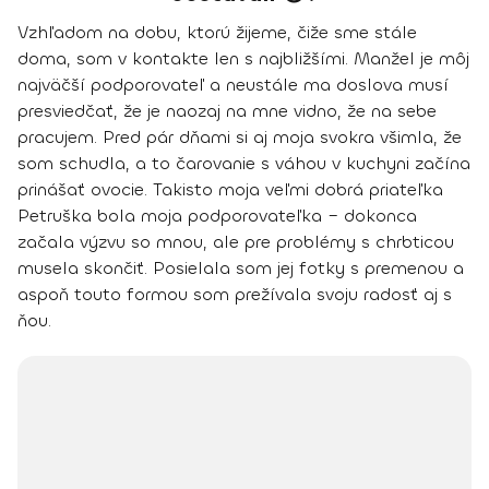
Vzhľadom na dobu, ktorú žijeme, čiže sme stále
doma, som v kontakte len s najbližšími. Manžel je môj
najväčší podporovateľ a neustále ma doslova musí
presviedčať, že je naozaj na mne vidno, že na sebe
pracujem. Pred pár dňami si aj moja svokra všimla, že
som schudla, a to čarovanie s váhou v kuchyni začína
prinášať ovocie. Takisto moja veľmi dobrá priateľka
Petruška bola moja podporovateľka – dokonca
začala výzvu so mnou, ale pre problémy s chrbticou
musela skončiť. Posielala som jej fotky s premenou a
aspoň touto formou som prežívala svoju radosť aj s
ňou.