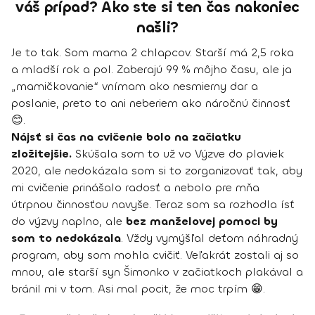
váš prípad? Ako ste si ten čas nakoniec
našli?
Je to tak. Som mama 2 chlapcov. Starší má 2,5 roka
a mladší rok a pol. Zaberajú 99 % môjho času, ale ja
„mamičkovanie“ vnímam ako nesmierny dar a
poslanie, preto to ani neberiem ako náročnú činnosť
😊.
Nájsť si čas na cvičenie bolo na začiatku
zložitejšie.
Skúšala som to už vo Výzve do plaviek
2020, ale nedokázala som si to zorganizovať tak, aby
mi cvičenie prinášalo radosť a nebolo pre mňa
útrpnou činnosťou navyše. Teraz som sa rozhodla ísť
do výzvy naplno, ale
bez manželovej pomoci by
som to nedokázala
. Vždy vymýšľal deťom náhradný
program, aby som mohla cvičiť. Veľakrát zostali aj so
mnou, ale starší syn Šimonko v začiatkoch plakával a
bránil mi v tom. Asi mal pocit, že moc trpím 😁.