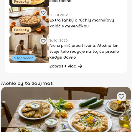
celá rodina
Recepty
20 Júl 2026
Extra ľahký a rýchly marhuľový
koláč s mrveničkou
Recepty
26 Júl 2026
Nie si príliš precitlivená. Možno len
tvoje telo reaguje na to, čo prežilo
kedysi dávno
Všeobecné
Zobraziť viac
Mohlo by ťa zaujímať