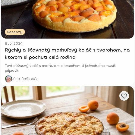
Recepty
8 Júl 2024
Rýchly a šťavnatý marhuľový koláč s tvarohom, na
ktorom si pochutí celá rodina
Tento úžasný koláč s marhuľami a tvarohom si jednoducho musíš
pripraviť.
Júlia Rašlová