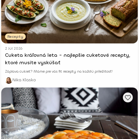
Recepty
2 Júl 2026
Cuketa kráľovná leta - najlepšie cuketové recepty,
ktoré musíte vyskúšať
Záplava cukiet? Máme pre vás fit recepty na každú príležitosť!
Nika Klasko