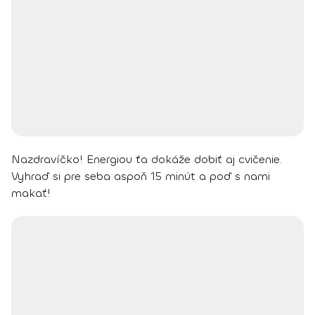
Nazdravíčko!
Energiou ťa dokáže dobiť aj cvičenie.
Vyhraď si pre seba aspoň 15 minút a poď s nami
makať!