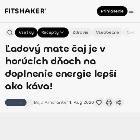
Prihlásenie
Všetky
Recepty
Zdravie
Všeobecné
Cvičen
Ľadový mate čaj je v
horúcich dňoch na
doplnenie energie lepší
ako káva!
Nápoje
Baja
Amarante
14. Aug 2020