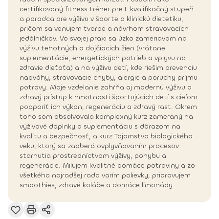
certifikovaný fitness tréner pre I. kvalifikačný stupeň
a poradca pre výživu v športe a klinickú dietetiku,
pričom sa venujem tvorbe a návrhom stravovacích
jedálničkov. Vo svojej praxi sa úzko zameriavam na
výživu tehotných a dojčiacich žien (vrátane
suplementácie, energetických potrieb a vplyvu na
zdravie dieťaťa) a na výživu detí, kde riešim prevenciu
nadváhy, stravovacie chyby, alergie a poruchy príjmu
potravy. Moje vzdelanie zahŕňa aj modernú výživu a
zdravý prístup k hmotnosti športujúcich detí s cieľom
podporiť ich výkon, regeneráciu a zdravý rast. Okrem
toho som absolvovala komplexný kurz zameraný na
výživové doplnky a suplementáciu s dôrazom na
kvalitu a bezpečnosť, a kurz Tajomstvo biologického
veku, ktorý sa zaoberá ovplyvňovaním procesov
starnutia prostredníctvom výživy, pohybu a
regenerácie. Milujem kvalitné domáce potraviny a zo
všetkého najradšej rada varím polievky, pripravujem
smoothies, zdravé koláče a domáce limonády.