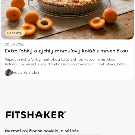
Recepty
20 Júl 2026
Extra ľahký a rýchly marhuľový koláč s mrveničkou
Priprav si extra ľahký marhuľový koláč s chrumkavou mrveničkou.
Jednoduchý recept z jogurtového cesta so šťavnatými marhuľami, hotový
z pár surovín.
Iveta Kašická
Nezmeškaj žiadne novinky a súťaže