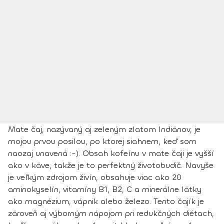
Mate čaj, nazývaný aj zeleným zlatom Indiánov, je
mojou prvou posilou, po ktorej siahnem, keď som
naozaj unavená :-). Obsah kofeínu v mate čaji je vyšší
ako v káve, takže je to perfektný životobudič. Navyše
je veľkým zdrojom živín, obsahuje viac ako 20
aminokyselín, vitamíny B1, B2, C a minerálne látky
ako magnézium, vápnik alebo železo. Tento čajík je
zároveň aj výborným nápojom pri redukčných diétach,