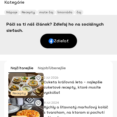
Kategórie
Nápoje
Recepty
mate čaj
limonáda
čaj
Páči sa ti náš článok? Zdieľaj ho na sociálnych
sieťach.
Zdieľať
Najčítanejšie
Najobľúbenejšie
2 Júl 2026
Cuketa kráľovná leta - najlepšie
cuketové recepty, ktoré musíte
vyskúšať
Recepty
8 Júl 2024
Rýchly a šťavnatý marhuľový koláč
s tvarohom, na ktorom si pochutí