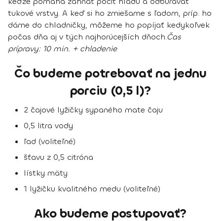
keďže pomáha zahnať pocit hladu a odbúravať
tukové vrstvy. A keď si ho zmiešame s ľadom, príp. ho
dáme do chladničky, môžeme ho popíjať kedykoľvek
počas dňa aj v tých najhorúcejších dňoch.
Čas
prípravy
: 10 min. + chladenie
Čo budeme potrebovať na jednu
porciu (0,5 l)?
2 čajové lyžičky sypaného mate čaju
0,5 litra vody
ľad (voliteľné)
šťavu z 0,5 citróna
lístky mäty
1 lyžičku kvalitného medu (voliteľné)
Ako budeme postupovať?