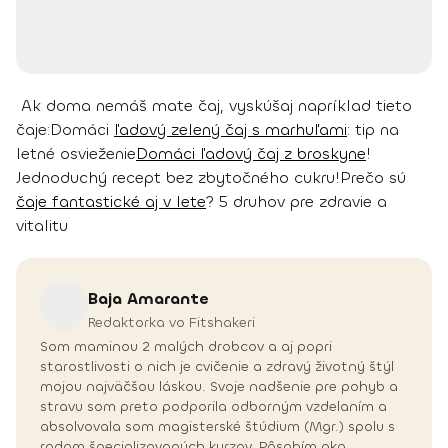
Ak doma nemáš mate čaj, vyskúšaj napríklad tieto
čaje:
Domáci
ľadový zelený čaj s marhuľami
: tip na
letné osvieženie
Domáci ľadový čaj z broskyne
!
Jednoduchý recept bez zbytočného cukru!
Prečo sú
čaje fantastické aj v lete
? 5 druhov pre zdravie a
vitalitu
Baja
Amarante
Redaktorka vo Fitshakeri
Som maminou 2 malých drobcov a aj popri
starostlivosti o nich je cvičenie a zdravý životný štýl
mojou najväčšou láskou. Svoje nadšenie pre pohyb a
stravu som preto podporila odborným vzdelaním a
absolvovala som magisterské štúdium (Mgr.) spolu s
radom špecializovaných kurzov. Pôsobím ako