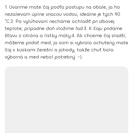
1. Uvaríme mate čaj podľa postupu na obale, ja ho
nezalievam úplne vriacou vodou, ideálne je tých 90
˚C.
2. Po vylúhovaní necháme ochladiť pri izbovej
teplote, prípadne doň vložíme ľad.
3. K čaju pridáme
šťavu z citróna a lístky mäty.
4. Ak chceme čaj sladší,
môžeme pridať med, ja som si vybrala ochutený mate
čaj s kúskami čerešní a jahody, takže chuť bola
výborná a med nebol potrebný :-).