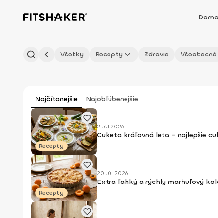
Domo
Všetky
Recepty
Zdravie
Všeobecné
Najčítanejšie
Najobľúbenejšie
2 Júl 2026
Cuketa kráľovná leta - najlepšie c
Recepty
20 Júl 2026
Extra ľahký a rýchly marhuľový kol
Recepty