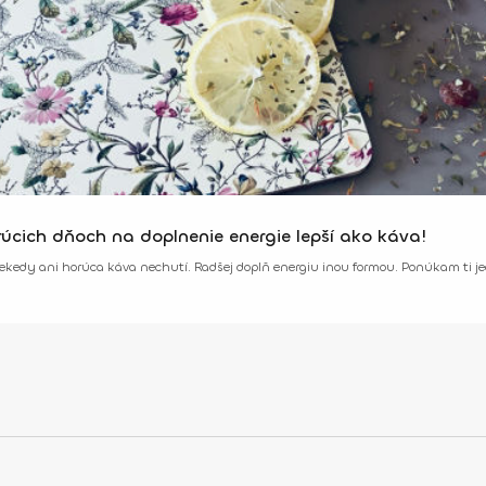
úcich dňoch na doplnenie energie lepší ako káva!
kedy ani horúca káva nechutí. Radšej doplň energiu inou formou. Ponúkam ti je