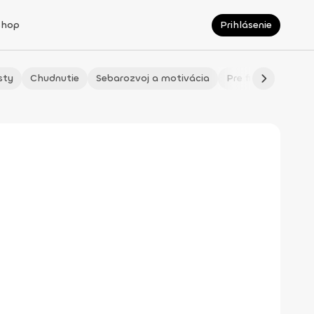
Shop
Prihlásenie
sty
Chudnutie
Sebarozvoj a motivácia
Pre fitmaminky