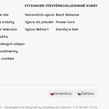
FITSHAKER VÝZVY
ŠPECIALIZOVANÉ KURZY
e nás
Novoročná výzva
Back Balance
ie otázky
Výzva do plaviek
Power kurz
z televízor
Výzva Reštart
Zamiluj si beh
lačka
sobných údajov
podmienky
 cookies
Slovenčina
Čeština
r - Developed and designed by
GoodRequest
(
Version: 3.27.43 API: X.X.X
)