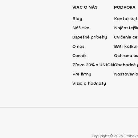
VIAC O NÁS
PODPORA
Blog
Kontaktujt
Náš tím
Najčastejš
Úspešné príbehy
Cvičenie ce
O nás
BMI kalku
Cenník
Ochrana o
Zľava 20% s UNION
Obchodné 
Pre firmy
Nastavenia
Vízia a hodnoty
Copyright © 2026 Fitshake