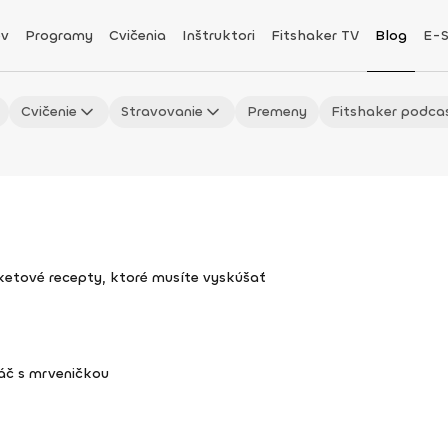
v
Programy
Cvičenia
Inštruktori
Fitshaker TV
Blog
E-
Cvičenie
Stravovanie
Premeny
Fitshaker podca
uketové recepty, ktoré musíte vyskúšať
áč s mrveničkou