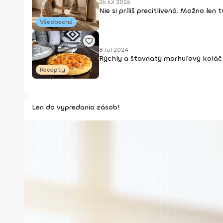
26 Júl 2026
Nie si príliš precitlivená. Možno len
Všeobecné
8 Júl 2024
Rýchly a šťavnatý marhuľový koláč 
Recepty
Len do vypredania zásob!