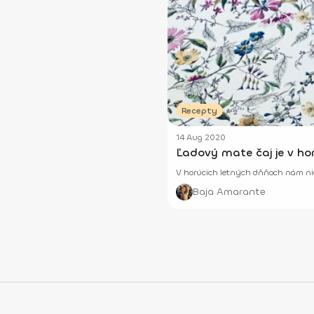
Recepty
14 Aug 2020
Ľadový mate čaj je v hor
V horúcich letných dňňoch nám nie
Baja Amarante