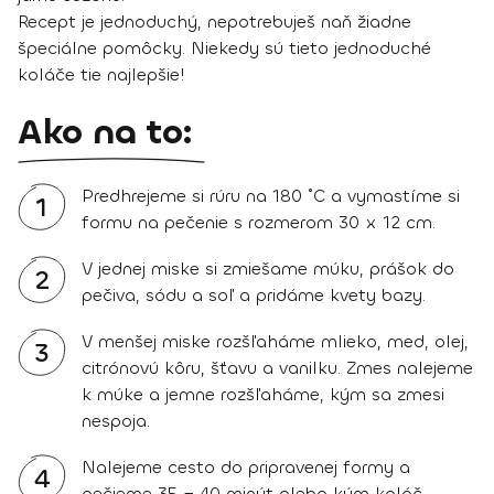
Recept je jednoduchý, nepotrebuješ naň žiadne
špeciálne pomôcky. Niekedy sú tieto jednoduché
koláče tie najlepšie!
Ako na to:
Predhrejeme si rúru na 180 ˚C a vymastíme si
1
formu na pečenie s rozmerom 30 x 12 cm.
V jednej miske si zmiešame múku, prášok do
2
pečiva, sódu a soľ a pridáme kvety bazy.
V menšej miske rozšľaháme mlieko, med, olej,
3
citrónovú kôru, šťavu a vanilku. Zmes nalejeme
k múke a jemne rozšľaháme, kým sa zmesi
nespoja.
Nalejeme cesto do pripravenej formy a
4
pečieme 35 − 40 minút alebo kým koláč