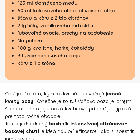
125 ml domáceho medu
60 ml kokosového alebo olivového oleja
šťavu a kôru z 2 bio citrónov
2 lyžičky vanilkového extraktu
ľubovoľné ovocie, orechy na ozdobenie
Na polevu:
100 g kvalitnej horkej čokolády
3 lyžice kokosového oleja
kôru z 1 citróna
Celú jar čakám, kým rozkvitnú a zavoňajú
jemné
kvety bazy
. Konečne je to tu! Voňavá baza je jarným
štandardom a jej sladká kvetinová príchuť je typická
pre toto ročné obdobie.
Tento jednoduchý
bochník intenzívnej citrónovo-
bazovej chuti
je ideálnou príležitosťou, ako si spestriť
jarnú sezónu.