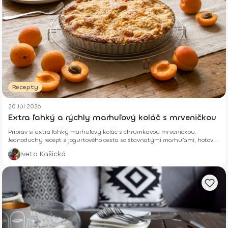
Recepty
20 Júl 2026
Extra ľahký a rýchly marhuľový koláč s mrveničkou
Priprav si extra ľahký marhuľový koláč s chrumkavou mrveničkou.
Jednoduchý recept z jogurtového cesta so šťavnatými marhuľami, hotový
z pár surovín.
Iveta Kašická