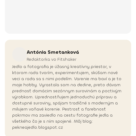
Antónia
Smetanková
Redaktorka vo Fitshaker
Jedlo a fotografia je úžasný kreatívny priestor, v
ktorom rada tvorím, experimentujem, skúšam nové
veci a rada sa s nimi podelím. Varenie ma baví a je to
moje hobby. Vyrastala som na dedine, preto dávam
prednosť domácim sezónnym surovinám a poctivým
výrobkom. Uprednostňujem jednoduchú prípravu a
dostupné suroviny, spájam tradičné s moderným a
milujem voňavé korenie. Pestrosť a farebnosť
pokrmov ma zaviedlo na cestu fotografie jedla a
všetkého čo je s ním spojené. Môj blog:
pekneajedlo.blogspot.cz