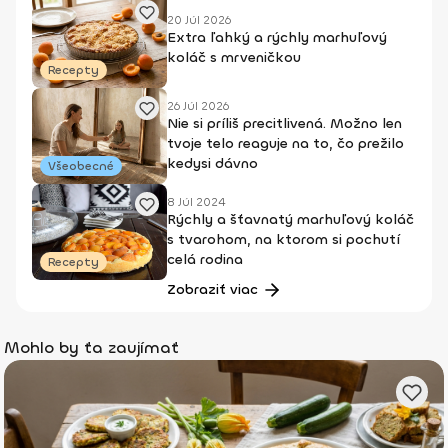
20 Júl 2026
Extra ľahký a rýchly marhuľový
koláč s mrveničkou
Recepty
26 Júl 2026
Nie si príliš precitlivená. Možno len
tvoje telo reaguje na to, čo prežilo
kedysi dávno
Všeobecné
8 Júl 2024
Rýchly a šťavnatý marhuľový koláč
s tvarohom, na ktorom si pochutí
celá rodina
Recepty
Zobraziť viac
Mohlo by ťa zaujímať