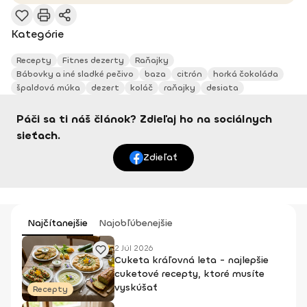
Kategórie
Recepty
Fitnes dezerty
Raňajky
Bábovky a iné sladké pečivo
baza
citrón
horká čokoláda
špaldová múka
dezert
koláč
raňajky
desiata
Páči sa ti náš článok? Zdieľaj ho na sociálnych
sieťach.
Zdieľať
Najčítanejšie
Najobľúbenejšie
2 Júl 2026
Cuketa kráľovná leta - najlepšie
cuketové recepty, ktoré musíte
vyskúšať
Recepty