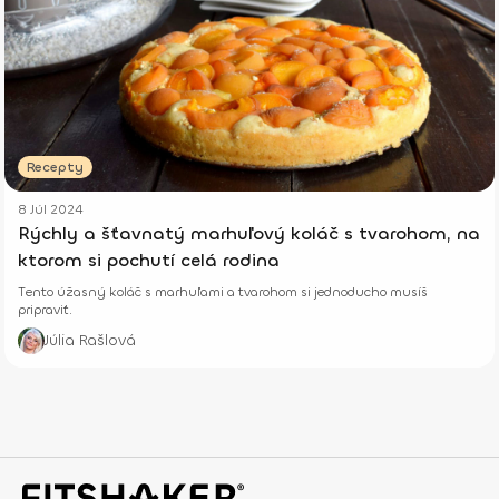
Recepty
8 Júl 2024
Rýchly a šťavnatý marhuľový koláč s tvarohom, na
ktorom si pochutí celá rodina
Tento úžasný koláč s marhuľami a tvarohom si jednoducho musíš
pripraviť.
Júlia Rašlová