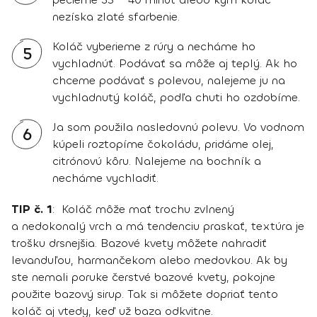
nezíska zlaté sfarbenie.
Koláč vyberieme z rúry a necháme ho
5
vychladnúť. Podávať sa môže aj teplý. Ak ho
chceme podávať s polevou, nalejeme ju na
vychladnutý koláč, podľa chuti ho ozdobíme.
Ja som použila nasledovnú polevu. Vo vodnom
6
kúpeli roztopíme čokoládu, pridáme olej,
citrónovú kôru. Nalejeme na bochník a
necháme vychladiť.
TIP č. 1
: Koláč môže mať trochu zvlnený
a nedokonalý vrch a má tendenciu praskať, textúra je
trošku drsnejšia. Bazové kvety môžete nahradiť
levanduľou, harmančekom alebo medovkou. Ak by
ste nemali poruke čerstvé bazové kvety, pokojne
použite bazový sirup. Tak si môžete dopriať tento
koláč aj vtedy, keď už baza odkvitne.