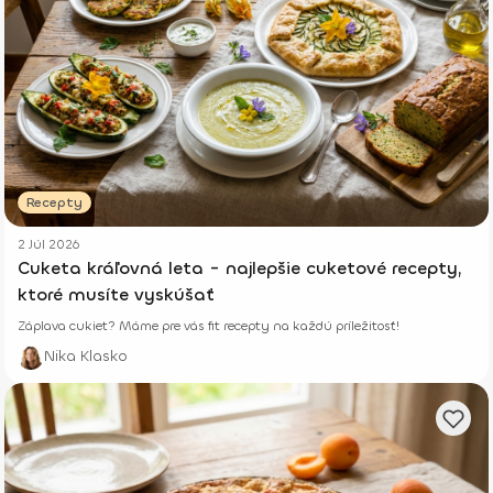
Recepty
2 Júl 2026
Cuketa kráľovná leta - najlepšie cuketové recepty,
ktoré musíte vyskúšať
Záplava cukiet? Máme pre vás fit recepty na každú príležitosť!
Nika Klasko