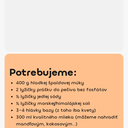
Potrebujeme:
400 g hladkej špaldovej múky
2 lyžičky prášku do pečiva bez fosfátov
½ lyžičky jedlej sódy
½ lyžičky morskej/himalájskej soli
3-4 hlávky bazy (z toho iba kvety)
300 ml kvalitného mlieka (môžeme nahradiť
mandľovým, kokosovým...)