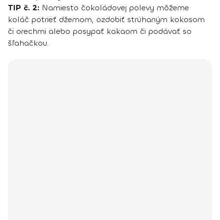
TIP č. 2:
Namiesto čokoládovej polevy môžeme
koláč potrieť džemom, ozdobiť strúhaným kokosom
či orechmi alebo posypať kakaom či podávať so
šľahačkou.