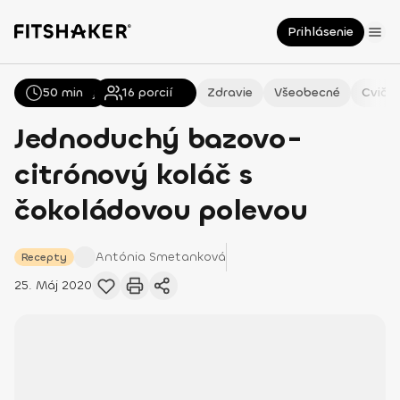
Prihlásenie
50 min
Všetky
Recepty
16
porcií
Zdravie
Všeobecné
Cvičen
Jednoduchý bazovo-
citrónový koláč s
čokoládovou polevou
Antónia
Smetanková
Recepty
25. Máj 2020