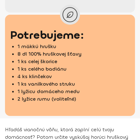
Potrebujeme:
1 mäkkú hrušku
8 dl 100% hruškovej šťavy
1 ks celej škorice
1 ks celého badiánu
4 ks klinčekov
1 ks vanilkového struku
1 lyžicu domáceho medu
2 lyžice rumu (voliteľné)
Hľadáš vianočnú vôňu, ktorá zaplní celú tvoju
domácnosť? Potom určite vyskúšaj horúci hruškový