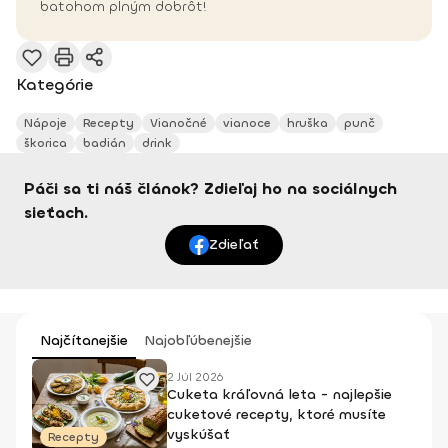
batohom plným dobrôt!
Kategórie
Nápoje
Recepty
Vianočné
vianoce
hruška
punč
škorica
badián
drink
Páči sa ti náš článok? Zdieľaj ho na sociálnych
sieťach.
Zdieľať
Najčítanejšie
Najobľúbenejšie
2 Júl 2026
Cuketa kráľovná leta - najlepšie
cuketové recepty, ktoré musíte
vyskúšať
Recepty