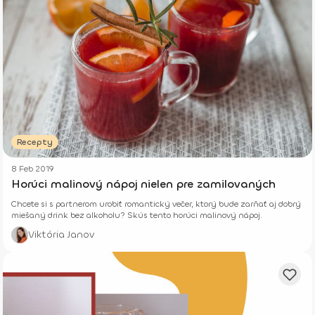
Recepty
8 Feb 2019
Horúci malinový nápoj nielen pre zamilovaných
Chcete si s partnerom urobiť romantický večer, ktorý bude zarňať aj dobrý
miešaný drink bez alkoholu? Skús tento horúci malinový nápoj.
Viktória Janov