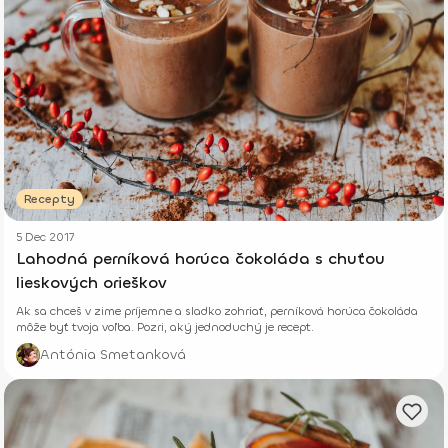
Recepty
5 Dec 2017
Lahodná perníková horúca čokoláda s chuťou
lieskových orieškov
Ak sa chceš v zime príjemne a sladko zohriať, perníková horúca čokoláda
môže byť tvoja voľba. Pozri, aký jednoduchý je recept.
Antónia Smetanková