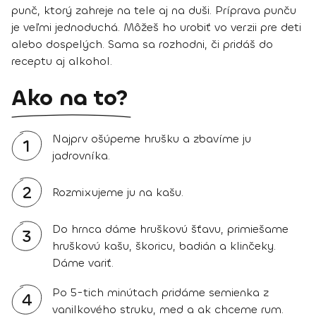
punč, ktorý zahreje na tele aj na duši. Príprava punču
je veľmi jednoduchá. Môžeš ho urobiť vo verzii pre deti
alebo dospelých. Sama sa rozhodni, či pridáš do
receptu aj alkohol.
Ako na to?
Najprv ošúpeme hrušku a zbavíme ju
1
jadrovníka.
2
Rozmixujeme ju na kašu.
Do hrnca dáme hruškovú šťavu, primiešame
3
hruškovú kašu, škoricu, badián a klinčeky.
Dáme variť.
Po 5-tich minútach pridáme semienka z
4
vanilkového struku, med a ak chceme rum.