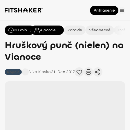
Prihlásenie
20 min
Všetky
Recepty
4
porcie
Zdravie
Všeobecné
Cvičen
Hruškový punč (nielen) na
Vianoce
Nika
Klasko
21. Dec 2017
Nápoje