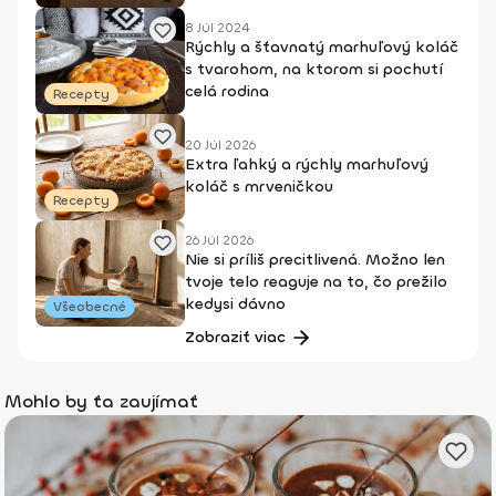
8 Júl 2024
Rýchly a šťavnatý marhuľový koláč
s tvarohom, na ktorom si pochutí
celá rodina
Recepty
20 Júl 2026
Extra ľahký a rýchly marhuľový
koláč s mrveničkou
Recepty
26 Júl 2026
Nie si príliš precitlivená. Možno len
tvoje telo reaguje na to, čo prežilo
kedysi dávno
Všeobecné
Zobraziť viac
Mohlo by ťa zaujímať