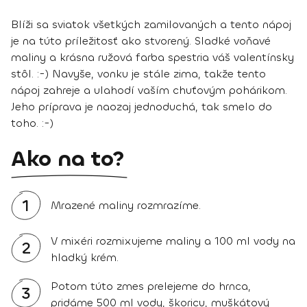
Blíži sa sviatok všetkých zamilovaných a tento nápoj
je na túto príležitosť ako stvorený. Sladké voňavé
maliny a krásna ružová farba spestria váš valentínsky
stôl. :-) Navyše, vonku je stále zima, takže tento
nápoj zahreje a ulahodí vaším chuťovým pohárikom.
Jeho príprava je naozaj jednoduchá, tak smelo do
toho. :-)
Ako na to?
1
Mrazené maliny rozmrazíme.
V mixéri rozmixujeme maliny a 100 ml vody na
2
hladký krém.
Potom túto zmes prelejeme do hrnca,
3
pridáme 500 ml vody, škoricu, muškátový