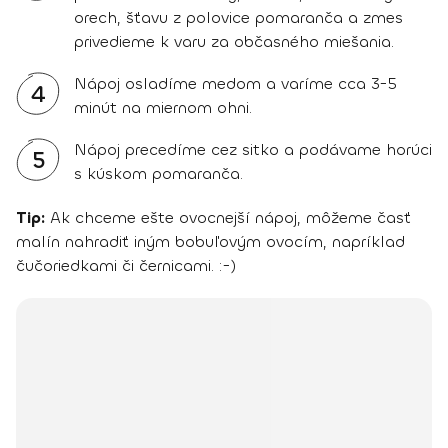
orech, šťavu z polovice pomaranča a zmes
privedieme k varu za občasného miešania.
Nápoj osladíme medom a varíme cca 3-5
4
minút na miernom ohni.
Nápoj precedíme cez sitko a podávame horúci
5
s kúskom pomaranča.
Tip:
Ak chceme ešte ovocnejší nápoj, môžeme časť
malín nahradiť iným bobuľovým ovocím, napríklad
čučoriedkami či černicami. :-)