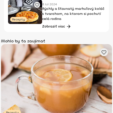
8 Júl 2024
Rýchly a šťavnatý marhuľový koláč
s tvarohom, na ktorom si pochutí
celá rodina
Recepty
Zobraziť viac
Mohlo by ťa zaujímať
Recepty