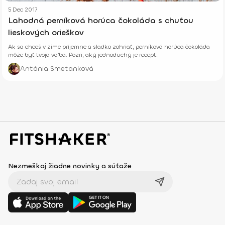
5 Dec 2017
Lahodná perníková horúca čokoláda s chuťou
lieskových orieškov
Ak sa chceš v zime príjemne a sladko zohriať, perníková horúca čokoláda
môže byť tvoja voľba. Pozri, aký jednoduchý je recept.
Antónia Smetanková
Nezmeškaj žiadne novinky a súťaže