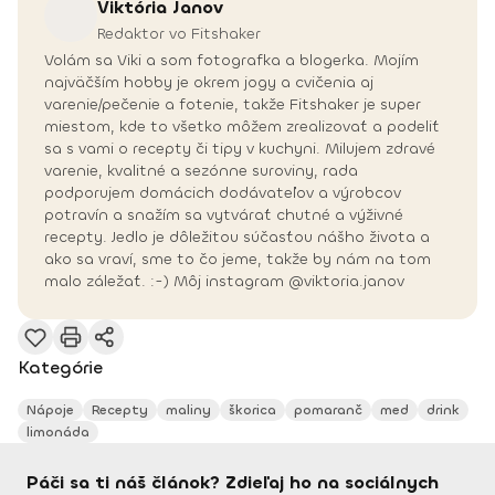
Viktória
Janov
Redaktor vo Fitshaker
Volám sa Viki a som fotografka a blogerka. Mojím
najväčším hobby je okrem jogy a cvičenia aj
varenie/pečenie a fotenie, takže Fitshaker je super
miestom, kde to všetko môžem zrealizovať a podeliť
sa s vami o recepty či tipy v kuchyni. Milujem zdravé
varenie, kvalitné a sezónne suroviny, rada
podporujem domácich dodávateľov a výrobcov
potravín a snažím sa vytvárať chutné a výživné
recepty. Jedlo je dôležitou súčasťou nášho života a
ako sa vraví, sme to čo jeme, takže by nám na tom
malo záležať. :-) Môj instagram @viktoria.janov
Kategórie
Nápoje
Recepty
maliny
škorica
pomaranč
med
drink
limonáda
Páči sa ti náš článok? Zdieľaj ho na sociálnych