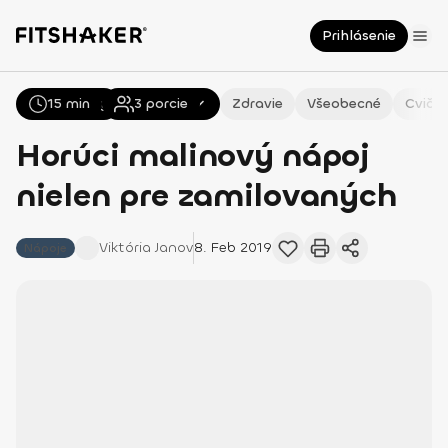
Prihlásenie
15 min
Všetky
Recepty
3
porcie
Zdravie
Všeobecné
Cvičen
Horúci malinový nápoj
nielen pre zamilovaných
Viktória
Janov
8. Feb 2019
Nápoje