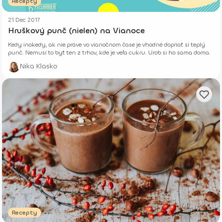
Recepty
21 Dec 2017
Hruškový punč (nielen) na Vianoce
Kedy inokedy, ak nie práve vo vianočnom čase je vhodné dopriať si teplý
punč. Nemusí to byť ten z trhov, kde je veľa cukru. Urob si ho sama doma.
Nika Klasko
Recepty