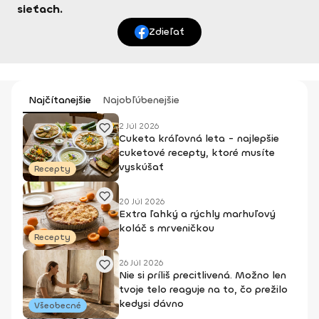
sieťach.
Zdieľať
Najčítanejšie
Najobľúbenejšie
2 Júl 2026
Cuketa kráľovná leta - najlepšie
cuketové recepty, ktoré musíte
vyskúšať
Recepty
20 Júl 2026
Extra ľahký a rýchly marhuľový
koláč s mrveničkou
Recepty
26 Júl 2026
Nie si príliš precitlivená. Možno len
tvoje telo reaguje na to, čo prežilo
kedysi dávno
Všeobecné