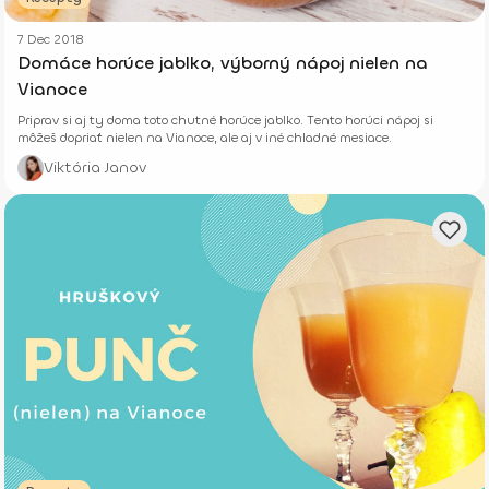
7 Dec 2018
Domáce horúce jablko, výborný nápoj nielen na
Vianoce
Priprav si aj ty doma toto chutné horúce jablko. Tento horúci nápoj si
môžeš dopriať nielen na Vianoce, ale aj v iné chladné mesiace.
Viktória Janov