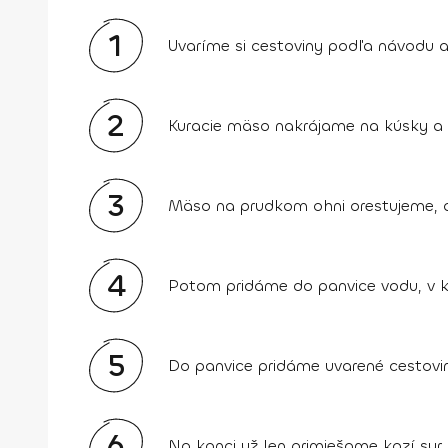
1
Uvaríme si cestoviny podľa návodu a 
2
Kuracie mäso nakrájame na kúsky a v 
3
Mäso na prudkom ohni orestujeme, aby
4
Potom pridáme do panvice vodu, v kt
5
Do panvice pridáme uvarené cestovi
6
Na konci už len primiešame kozí sy