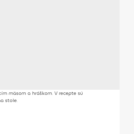
racím mäsom a hráškom. V recepte sú
a stole.