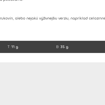
ukovín, alebo nejakú výživnejšiu verziu, napríklad celozrnné
T:
11 g
B:
35 g