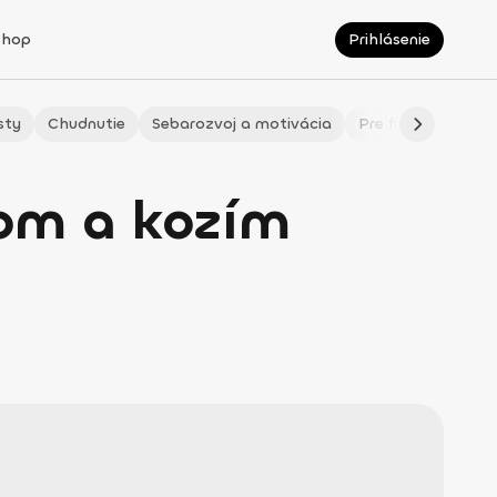
Shop
Prihlásenie
sty
Chudnutie
Sebarozvoj a motivácia
Pre fitmaminky
om a kozím