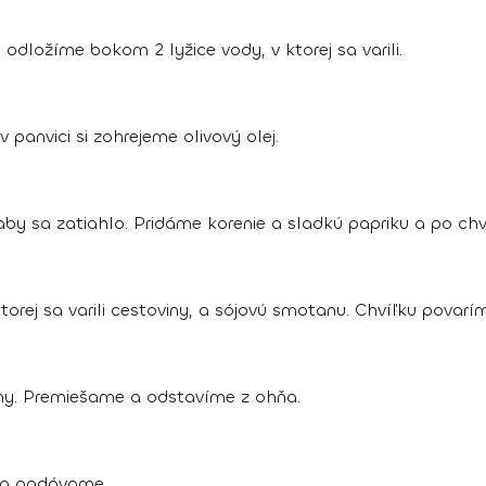
odložíme bokom 2 lyžice vody, v ktorej sa varili.
panvici si zohrejeme olivový olej.
 sa zatiahlo. Pridáme korenie a sladkú papriku a po chvíl
orej sa varili cestoviny, a sójovú smotanu. Chvíľku povar
ny. Premiešame a odstavíme z ohňa.
r a podávame.