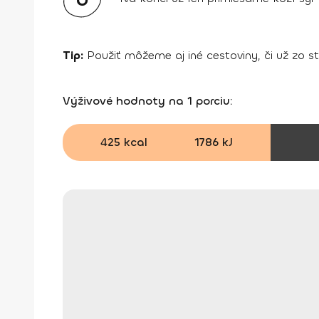
Tip:
Použiť môžeme aj iné cestoviny, či už zo str
Výživové hodnoty na 1 porciu:
425 kcal
1786 kJ