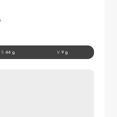
.
S:
44 g
V:
9 g