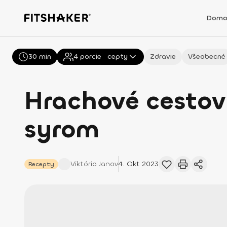
Domo
30 min
Všetky
4
porcie
Recepty
Zdravie
Všeobecné
Hrachové cestov
syrom
Viktória
Janov
4. Okt 2023
Recepty