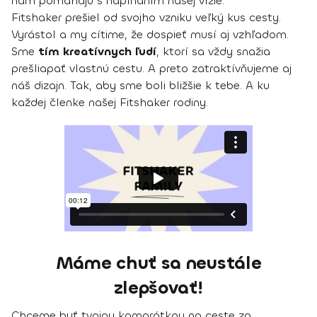
nám pomáhajú s napĺňaním našej vízie.
Fitshaker prešiel od svojho vzniku veľký kus cesty.
Vyrástol a my cítime, že dospieť musí aj vzhľadom.
Sme
tím kreatívnych ľudí
, ktorí sa vždy snažia
prešliapať vlastnú cestu. A preto zatraktívňujeme aj
náš dizajn. Tak, aby sme boli bližšie k tebe. A ku
každej členke našej Fitshaker rodiny.
Máme chuť sa neustále
zlepšovať!
Chceme byť tvojou kamarátkou na ceste za