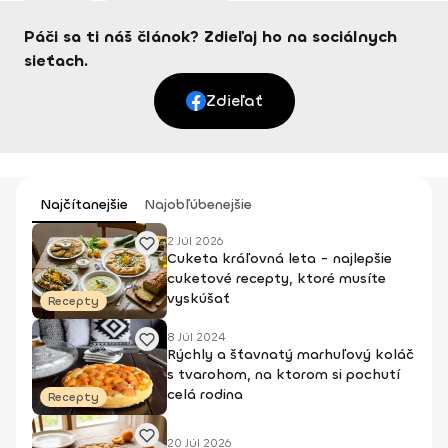
Páči sa ti náš článok? Zdieľaj ho na sociálnych
sieťach.
Zdieľať
Najčítanejšie
Najobľúbenejšie
2 Júl 2026
Cuketa kráľovná leta - najlepšie
cuketové recepty, ktoré musíte
vyskúšať
Recepty
8 Júl 2024
Rýchly a šťavnatý marhuľový koláč
s tvarohom, na ktorom si pochutí
celá rodina
Recepty
20 Júl 2026