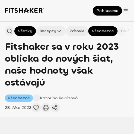
Prihlásenie
Všetky
Recepty
Zdravie
Všeobecné
Cvičen
Fitshaker sa v roku 2023
oblieka do nových šiat,
naše hodnoty však
ostávajú
Všeobecné
Katarína
Rakúsová
28. Mar 2023