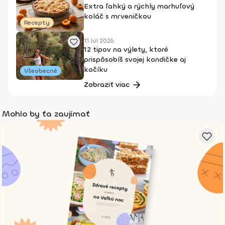
Extra ľahký a rýchly marhuľový
koláč s mrveničkou
Recepty
11 Júl 2026
12 tipov na výlety, ktoré
prispôsobíš svojej kondičke aj
kočíku
Všeobecné
Zobraziť viac
Mohlo by ťa zaujímať