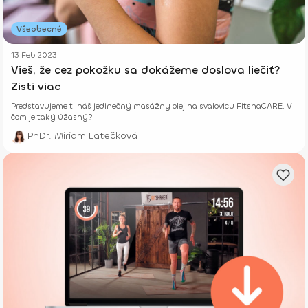
Všeobecné
13 Feb 2023
Vieš, že cez pokožku sa dokážeme doslova liečiť?
Zisti viac
Predstavujeme ti náš jedinečný masážny olej na svalovicu FitshaCARE. V
čom je taký úžasný?
PhDr. Miriam Latečková