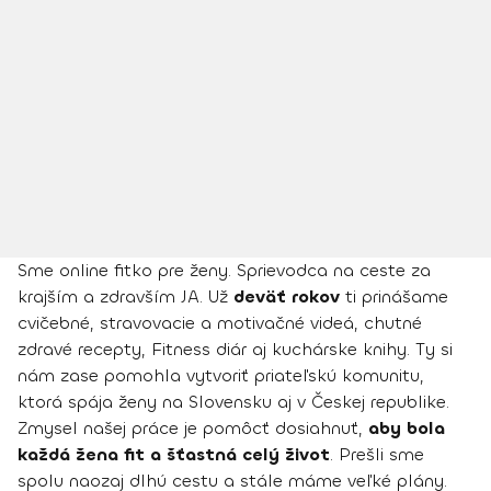
Sme online fitko pre ženy. Sprievodca na ceste za
krajším a zdravším JA. Už
deväť rokov
ti prinášame
cvičebné, stravovacie a motivačné videá, chutné
zdravé recepty, Fitness diár aj kuchárske knihy. Ty si
nám zase pomohla vytvoriť priateľskú komunitu,
ktorá spája ženy na Slovensku aj v Českej republike.
Zmysel našej práce je pomôcť dosiahnuť,
aby bola
každá žena fit a šťastná celý život
. Prešli sme
spolu naozaj dlhú cestu a stále máme veľké plány.