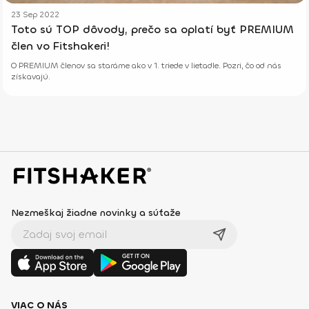
23 Sep 2022
Toto sú TOP dôvody, prečo sa oplatí byť PREMIUM
člen vo Fitshakeri!
O PREMIUM členov sa staráme ako v 1. triede v lietadle. Pozri, čo od nás
získavajú.
Nezmeškaj žiadne novinky a súťaže
VIAC O NÁS