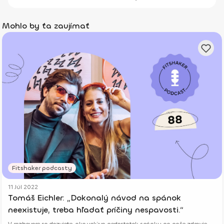
Mohlo by ťa zaujímať
Fitshaker podcasty
11 Júl 2022
Tomáš Eichler: „Dokonalý návod na spánok
neexistuje, treba hľadať príčiny nespavosti.“
V rozhovore sa dozviete, ako vplýva nedostatok spánku na naše zdravie,