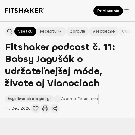
Prihlásenie
Všetky
Recepty
Zdravie
Všeobecné
Cvičen
Fitshaker podcast č. 11:
Babsy Jagušák o
udržateľnejšej móde,
živote aj Vianociach
Myslíme ekologicky!
Andrea
Peniaková
14. Dec 2020