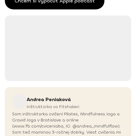
Chcem si vypočuť Apple podcast
Andrea
Peniaková
Inštruktorka vo Fitshakeri
Som inštruktorka cvičení Pilates, Mindfulness Joga a
Gravid Joga v Bratislave a online
(www.fb.com/cviceniaba, IG: @andrea_mindfulflow).
Som tiež maminou 3-ročnej dcérky. Viesť cvičenia mi