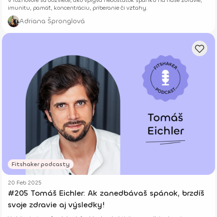
imunitu, pamäť, koncentráciu, priberanie či vzťahy.
Adriana Špronglová
Fitshaker podcasty
20 Feb 2025
#205 Tomáš Eichler: Ak zanedbávaš spánok, brzdíš
svoje zdravie aj výsledky!