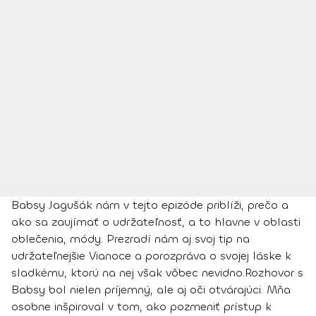
Babsy Jagušák nám v tejto epizóde priblíži, prečo a
ako sa zaujímať o udržateľnosť, a to hlavne v oblasti
oblečenia, módy. Prezradí nám aj svoj tip na
udržateľnejšie Vianoce a porozpráva o svojej láske k
sladkému, ktorú na nej však vôbec nevidno.
Rozhovor s
Babsy bol nielen príjemný, ale aj oči otvárajúci. Mňa
osobne inšpiroval v tom, ako pozmeniť prístup k