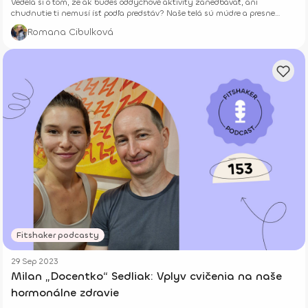
Vedela si o tom, že ak budeš oddychové aktivity zanedbávať, ani
chudnutie ti nemusí ísť podľa predstáv? Naše telá sú múdre a presne
vedia, čo potrebujú.
Romana Cibulková
Fitshaker podcasty
29 Sep 2023
Milan „Docentko“ Sedliak: Vplyv cvičenia na naše
hormonálne zdravie