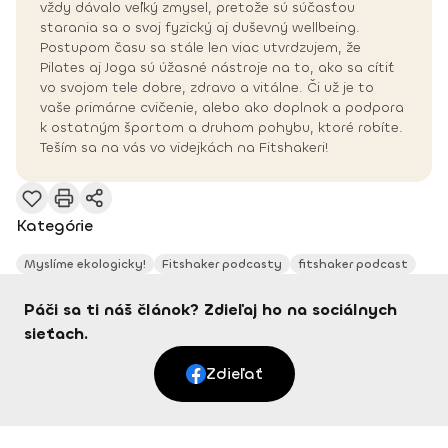
vždy dávalo veľký zmysel, pretože sú súčasťou
starania sa o svoj fyzický aj duševný wellbeing.
Postupom času sa stále len viac utvrdzujem, že
Pilates aj Joga sú úžasné nástroje na to, ako sa cítiť
vo svojom tele dobre, zdravo a vitálne. Či už je to
vaše primárne cvičenie, alebo ako doplnok a podpora
k ostatným športom a druhom pohybu, ktoré robíte.
Teším sa na vás vo videjkách na Fitshakeri!
Kategórie
Myslíme ekologicky!
Fitshaker podcasty
fitshaker podcast
Páči sa ti náš článok? Zdieľaj ho na sociálnych
sieťach.
Zdieľať