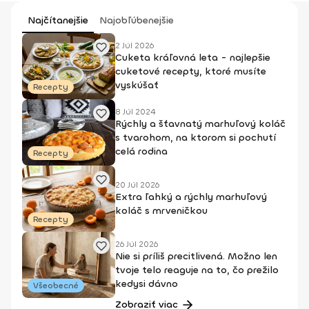
Najčítanejšie
Najobľúbenejšie
2 Júl 2026
Cuketa kráľovná leta - najlepšie
cuketové recepty, ktoré musíte
vyskúšať
Recepty
8 Júl 2024
Rýchly a šťavnatý marhuľový koláč
s tvarohom, na ktorom si pochutí
celá rodina
Recepty
20 Júl 2026
Extra ľahký a rýchly marhuľový
koláč s mrveničkou
Recepty
26 Júl 2026
Nie si príliš precitlivená. Možno len
tvoje telo reaguje na to, čo prežilo
kedysi dávno
Všeobecné
Zobraziť viac