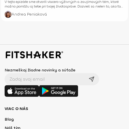
V tejto epizóde sme otvorili viacero výživných a zaujímavých tém, ktoré
možno pomôžu aj tebe pri tvojej životospráve. Dozvieš sa nielen to, ako ťa
cvičenie dokáže harmonizovať, ale takisto aj ako dokážu rôzne druhy
Andrea Peniaková
tréningu vplývať na hladinu hormónov.
Nezmeškaj žiadne novinky a súťaže
VIAC O NÁS
Blog
Náš tím