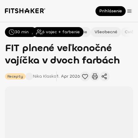
Prihlásenie
30 min
Všetky
Recepty
6
vajec + farbenie
Zdravie
Všeobecné
Cvičen
FIT plnené veľkonočné
vajíčka v dvoch farbách
Nika
Klasko
1. Apr 2026
Recepty