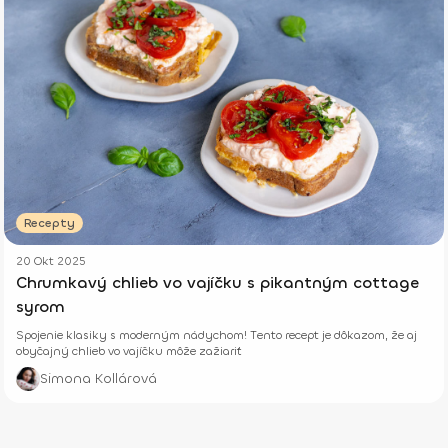
Recepty
20 Okt 2025
Chrumkavý chlieb vo vajíčku s pikantným cottage
syrom
Spojenie klasiky s moderným nádychom! Tento recept je dôkazom, že aj
obyčajný chlieb vo vajíčku môže zažiariť
Simona Kollárová