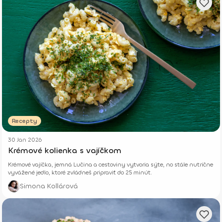
Recepty
30 Jan 2026
Krémové kolienka s vajíčkom
Krémové vajíčka, jemná Lučina a cestoviny vytvoria sýte, no stále nutrične
vyvážené jedlo, ktoré zvládneš pripraviť do 25 minút.
Simona Kollárová