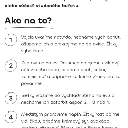
alebo súčasť studeného bufetu.
Ako na to?
Vajcia uvaríme natvrdo, necháme vychladnúť,
1
ošúpeme ich a prekrojíme na polovice. Žĺtky
vyberieme.
Pripravíme nálev. Do hrnca nalejeme cviklový
2
nálev alebo vodu, pridáme ocot, cukor,
korenie, soľ a prípadne kurkumu. Zmes krátko
povaríme.
Bielky vložíme do vychladnutého nálevu a
3
necháme ich zafarbiť aspoň 2 – 8 hodín.
Medzitým pripravíme náplň. Žĺtky roztlačíme
4
vidličkou, pridáme krémový syr, avokádo,
horčicu, citrónovú šťavu, soľ a čierne korenie.