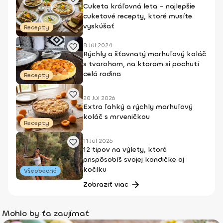
Cuketa kráľovná leta - najlepšie
cuketové recepty, ktoré musíte
vyskúšať
Recepty
8 Júl 2024
Rýchly a šťavnatý marhuľový koláč
s tvarohom, na ktorom si pochutí
celá rodina
Recepty
20 Júl 2026
Extra ľahký a rýchly marhuľový
koláč s mrveničkou
Recepty
11 Júl 2026
12 tipov na výlety, ktoré
prispôsobíš svojej kondičke aj
kočíku
Všeobecné
Zobraziť viac
Mohlo by ťa zaujímať