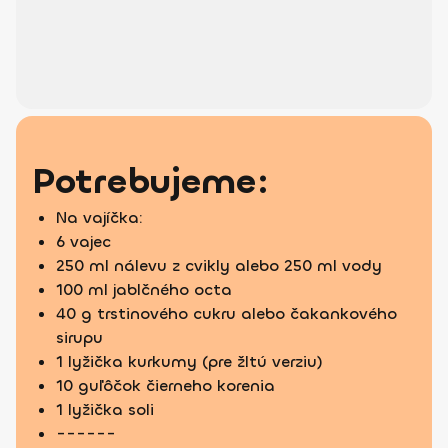
Potrebujeme:
Na vajíčka:
6 vajec
250 ml nálevu z cvikly alebo 250 ml vody
100 ml jablčného octa
40 g trstinového cukru alebo čakankového
sirupu
1 lyžička kurkumy (pre žltú verziu)
10 guľôčok čierneho korenia
1 lyžička soli
------