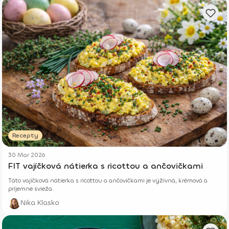
Recepty
30 Mar 2026
FIT vajíčková nátierka s ricottou a ančovičkami
Táto vajíčková nátierka s ricottou a ančovičkami je výživná, krémová a
príjemne svieža.
Nika Klasko