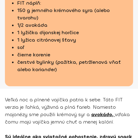
FIT náplň:
150 g jemného krémového syra (alebo
tvarohu)
1/2 avokáda
1 lyžička dijonskej horčice
1 lyžica citrónovej šťavy
soľ
čierne korenie
čerstvé bylinky (pažítka, petržlenová vňať
alebo koriander)
Veľká noc a plnené vajíčka patria k sebe. Táto FIT
verzia je ľahká, výživná a plná farieb. Namiesto
majonézy sme použili krémový syr a
avokádo,
vďaka
čomu majú vajíčka jemnú chuť a menej kalórií.
Sú ideálne ako sviatočné pohostenie, zdravý snack