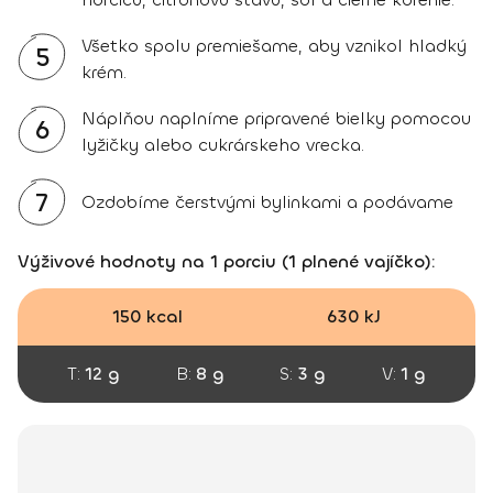
Všetko spolu premiešame, aby vznikol hladký
5
krém.
Náplňou naplníme pripravené bielky pomocou
6
lyžičky alebo cukrárskeho vrecka.
7
Ozdobíme čerstvými bylinkami a podávame
Výživové hodnoty na 1 porciu (1 plnené vajíčko):
150 kcal
630 kJ
T:
12 g
B:
8 g
S:
3 g
V:
1 g