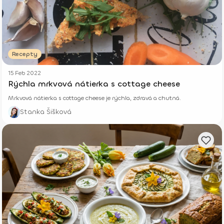
Recepty
15 Feb 2022
Rýchla mrkvová nátierka s cottage cheese
Mrkvová nátierka s cottage cheese je rýchla, zdravá a chutná.
Stanka Šišková