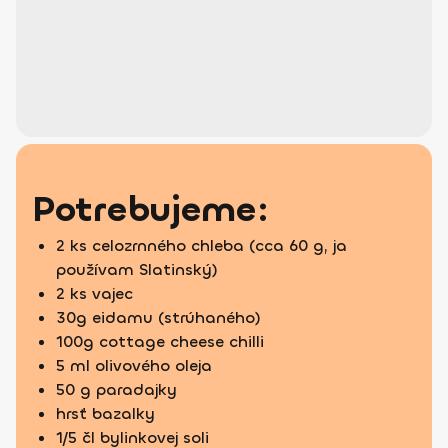
Potrebujeme:
2 ks celozrnného chleba (cca 60 g, ja
používam Slatinský)
2 ks vajec
30g eidamu (strúhaného)
100g cottage cheese chilli
5 ml olivového oleja
50 g paradajky
hrsť bazalky
1/5 čl bylinkovej soli