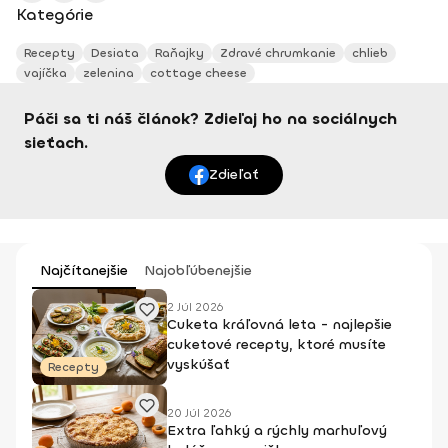
Kategórie
Recepty
Desiata
Raňajky
Zdravé chrumkanie
chlieb
vajíčka
zelenina
cottage cheese
Páči sa ti náš článok? Zdieľaj ho na sociálnych
sieťach.
Zdieľať
Najčítanejšie
Najobľúbenejšie
2 Júl 2026
Cuketa kráľovná leta - najlepšie
cuketové recepty, ktoré musíte
vyskúšať
Recepty
20 Júl 2026
Extra ľahký a rýchly marhuľový