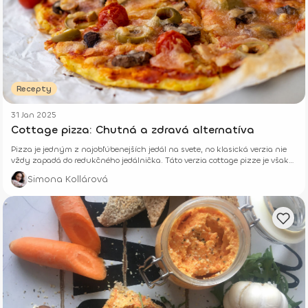
Recepty
31 Jan 2025
Cottage pizza: Chutná a zdravá alternatíva
Pizza je jedným z najobľúbenejších jedál na svete, no klasická verzia nie
vždy zapadá do redukčného jedálnička. Táto verzia cottage pizze je však
plná bielkovín, nutrične vyvážená a skvelá aj pri zdravom stravovaní.
Simona Kollárová