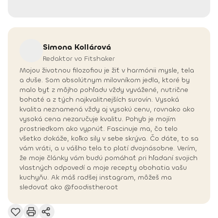
Simona
Kollárová
Redaktor vo Fitshaker
Mojou životnou filozofiou je žiť v harmónii mysle, tela
a duše. Som absolútnym milovníkom jedla, ktoré by
malo byť z môjho pohľadu vždy vyvážené, nutrične
bohaté a z tých najkvalitnejších surovín. Vysoká
kvalita neznamená vždy aj vysokú cenu, rovnako ako
vysoká cena nezaručuje kvalitu. Pohyb je mojím
prostriedkom ako vypnúť. Fascinuje ma, čo telo
všetko dokáže, koľko sily v sebe skrýva. Čo dáte, to sa
vám vráti, a u vášho tela to platí dvojnásobne. Verím,
že moje články vám budú pomáhať pri hľadaní svojich
vlastných odpovedí a moje recepty obohatia vašu
kuchyňu. Ak máš radšej instagram, môžeš ma
sledovať ako @foodistheroot