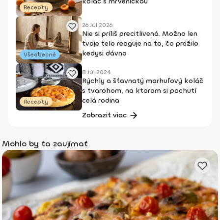
koláč s mrveničkou
Recepty
26 Júl 2026
Nie si príliš precitlivená. Možno len
tvoje telo reaguje na to, čo prežilo
kedysi dávno
Všeobecné
8 Júl 2024
Rýchly a šťavnatý marhuľový koláč
s tvarohom, na ktorom si pochutí
celá rodina
Recepty
Zobraziť viac
Mohlo by ťa zaujímať