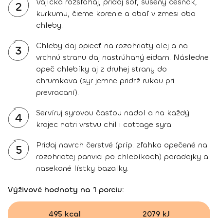
Vajíčka rozšľahaj, pridaj soľ, sušený cesnak,
2
kurkumu, čierne korenie a obaľ v zmesi oba
chleby.
Chleby daj opiecť na rozohriaty olej a na
3
vrchnú stranu daj nastrúhaný eidam. Následne
opeč chlebíky aj z druhej strany do
chrumkava (syr jemne pridrž rukou pri
prevracaní).
Servíruj syrovou časťou nadol a na každý
4
krajec natri vrstvu chilli cottage syra.
Pridaj navrch čerstvé (príp. zľahka opečené na
5
rozohriatej panvici po chlebíkoch) paradajky a
nasekané lístky bazalky.
Výživové hodnoty na 1 porciu:
495 kcal
2079 kJ