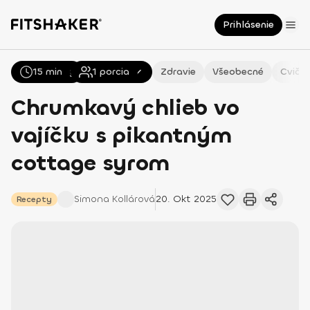
Prihlásenie
15 min
Všetky
Recepty
1
porcia
Zdravie
Všeobecné
Cvičen
Chrumkavý chlieb vo
vajíčku s pikantným
cottage syrom
Simona
Kollárová
20. Okt 2025
Recepty