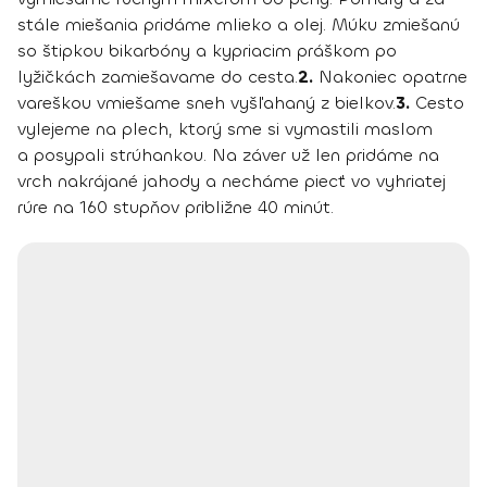
stále miešania pridáme mlieko a olej. Múku zmiešanú
so štipkou bikarbóny a kypriacim práškom po
lyžičkách zamiešavame do cesta.
2.
Nakoniec opatrne
vareškou vmiešame sneh vyšľahaný z bielkov.
3.
Cesto
vylejeme na plech, ktorý sme si vymastili maslom
a posypali strúhankou. Na záver už len pridáme na
vrch nakrájané jahody a necháme piecť vo vyhriatej
rúre na 160 stupňov približne 40 minút.