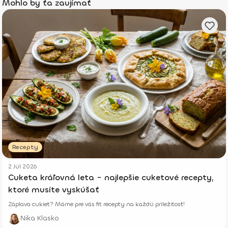
Mohlo by ťa zaujímať
Recepty
2 Júl 2026
Cuketa kráľovná leta - najlepšie cuketové recepty,
ktoré musíte vyskúšať
Záplava cukiet? Máme pre vás fit recepty na každú príležitosť!
Nika Klasko