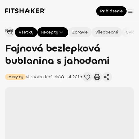
Prihlásenie
NaN
Všetky
Recepty
Zdravie
Všeobecné
Cvičen
Fajnová bezlepková
bublanina s jahodami
Veronika
Kašická
8. Júl 2016
Recepty