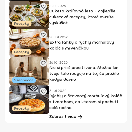
2 Júl 2026
Cuketa kráľovná leta - najlepšie
cuketové recepty, ktoré musíte
vyskúšať
Recepty
20 Júl 2026
Extra ľahký a rýchly marhuľový
koláč s mrveničkou
Recepty
26 Júl 2026
Nie si príliš precitlivená. Možno len
tvoje telo reaguje na to, čo prežilo
kedysi dávno
Všeobecné
8 Júl 2024
Rýchly a šťavnatý marhuľový koláč
s tvarohom, na ktorom si pochutí
celá rodina
Recepty
Zobraziť viac