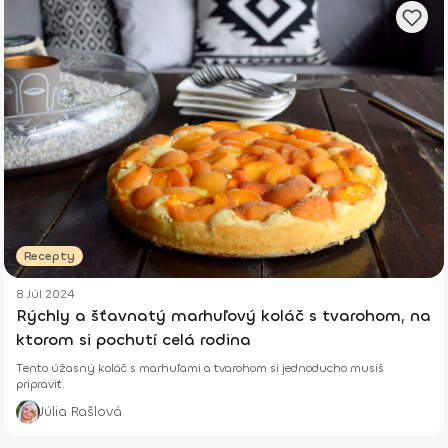
Recepty
8 Júl 2024
Rýchly a šťavnatý marhuľový koláč s tvarohom, na
ktorom si pochutí celá rodina
Tento úžasný koláč s marhuľami a tvarohom si jednoducho musíš
pripraviť.
Júlia Rašlová