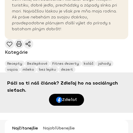
turistiku, dobré jedlo, prechádzky a západy slnka pri
mori. Najväčšou láskou je však pre mňa moja rodina.
Ak práve nebehám za svojou dcérkou,
pravdepodobne plánujem ďalší výlet do prírody s
batohom plným dobrôt!
Kategórie
Recepty
Bezlepkové
Fitnes dezerty
koláč
jahody
vajcia
mlieko
bez lepku
dezert
Páči sa ti náš článok? Zdieľaj ho na sociálnych
sieťach.
Zdieľať
Najčítanejšie
Najobľúbenejšie