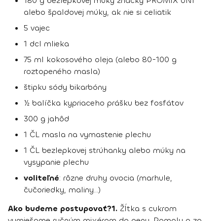
180 g bezlepkovej múky značky PROMIX UNI
alebo špaldovej múky, ak nie si celiatik
5 vajec
1 dcl mlieka
75 ml kokosového oleja (alebo 80-100 g
roztopeného masla)
štipku sódy bikarbóny
½ balíčka kypriaceho prášku bez fosfátov
300 g jahôd
1 ČL masla na vymastenie plechu
1 ČL bezlepkovej strúhanky alebo múky na
vysypanie plechu
voliteľné
: rôzne druhy ovocia (marhule,
čučoriedky, maliny...)
Ako budeme postupovať?
1.
Žĺtka s cukrom
vymiešame ručným mixérom do peny. Pomaly a za