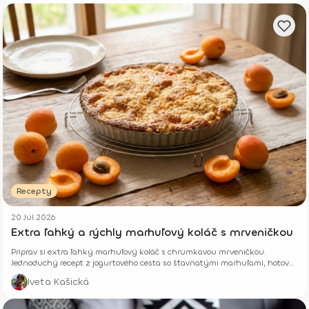
Recepty
20 Júl 2026
Extra ľahký a rýchly marhuľový koláč s mrveničkou
Priprav si extra ľahký marhuľový koláč s chrumkavou mrveničkou.
Jednoduchý recept z jogurtového cesta so šťavnatými marhuľami, hotový
z pár surovín.
Iveta Kašická