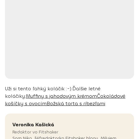
Uži si tento ľahký koláčik :-).
Ďalšie letné
koláčiky:
Muffiny s jahodovým krémom
Čokoládové
košíčky s ovocím
Božská torta s ríbezľami
Veronika
Kašická
Redaktor vo Fitshaker
Som Nika, šéfredaktorka Fitshaker blogu. Milujem