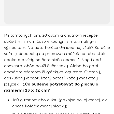
Pri tomto rýchlom, zdravom a chutnom recepte
stráviš minimum času v kuchyni s maximálnym
výsledkom. Na tieto horúce dni ideálne, však? Koláč je
veľmi jednoduchý na prípravu a môžeš ho robiť stále
dookola a vždy na ňom niečo obmeniť. Napríklad
namiesto jahôd použi čučoriedky. Alebo ho potri
domácim džemom či gréckym jogurtom. Overený,
odskúšaný recept, ktorý poteší každý maškrtný
jazýček :-).
Čo budeme potrebovať do plechu s
rozmermi 23 x 32 cm?
160 g trstinového cukru (pokojne daj aj menej, ak
chceš koláčik menej sladký)