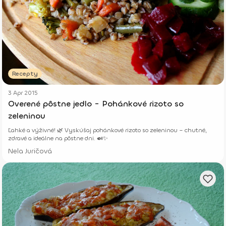
Recepty
3 Apr 2015
Overené pôstne jedlo - Pohánkové rizoto so
zeleninou
Ľahké a výživné! 🌿 Vyskúšaj pohánkové rizoto so zeleninou – chutné,
zdravé a ideálne na pôstne dni. 🍛✨
Nela Juričová