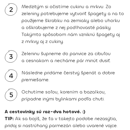
Medzitým si očistíme cukinu a mrkvu. Zo
2
zeleniny potrebujeme vytvoriť špagety a na to
použijeme škrabku na zemiaky alebo uhorku
a oškrabujeme z nej podlhovasté pásiky.
Takýmto spôsobom nám vzniknú špagety aj
z mrkvy aj z cukiny.
Zeleninu šupneme do panvice za cibuľou
3
a cesnakom a necháme pár minút dusiť.
Následne pridáme čerstvý špenát a dobre
4
premiešame.
Ochutíme soľou, korením a bazalkou,
5
prípadne inými bylinkami podľa chuti.
A cestovinky sú raz-dva hotové. :)
TIP:
Ak sa bojíš, že ťa v takejto podobe nezasýtia,
pridaj si nastrúhaný parmezán alebo uvarené vajce.