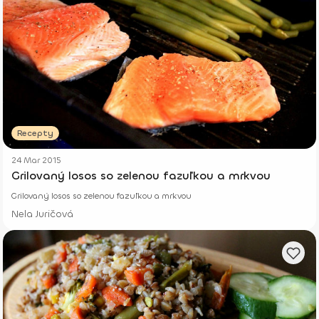
Recepty
24 Mar 2015
Grilovaný losos so zelenou fazuľkou a mrkvou
Grilovaný losos so zelenou fazuľkou a mrkvou
Nela Juričová