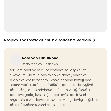
Prajem fantastickú chuť a radosť z varenia :)
Romana
Cibulková
Redaktor vo Fitshaker
Milujem poctivé veci, nechávam sa inšpirovať
šikovnými ľuďmi a bavím sa knižkami, varením
a ďalšími maličkosťami, ktoré prináša každý deň.
Robím veci, ktoré mi prinášajú radosť a tie zvyšné
obmedzujem na minimum. :-) Som veľký fanúšik
dobrého jedla, kvalitných potravín, pozitívneho
myslenia a všetkého zdravého. A myšlienky z týchto
oblastí budem s vami rada zdieľať.