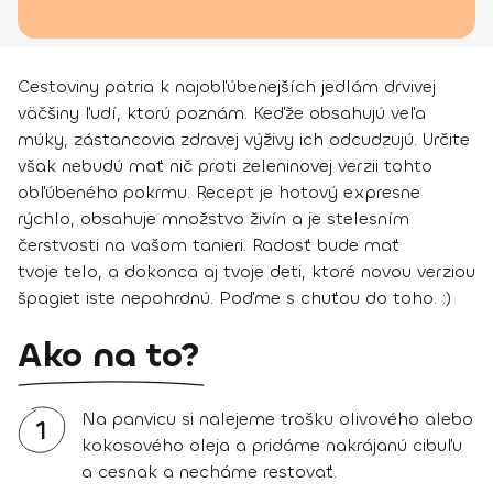
Cestoviny patria k najobľúbenejších jedlám drvivej
väčšiny ľudí, ktorú poznám. Keďže obsahujú veľa
múky, zástancovia zdravej výživy ich odcudzujú. Určite
však nebudú mať nič proti zeleninovej verzii tohto
obľúbeného pokrmu. Recept je hotový expresne
rýchlo, obsahuje množstvo živín a je stelesním
čerstvosti na vašom tanieri. Radosť bude mať
tvoje telo, a dokonca aj tvoje deti, ktoré novou verziou
špagiet iste nepohrdnú. Poďme s chuťou do toho. :)
Ako na to?
Na panvicu si nalejeme trošku olivového alebo
1
kokosového oleja a pridáme nakrájanú cibuľu
a cesnak a necháme restovať.