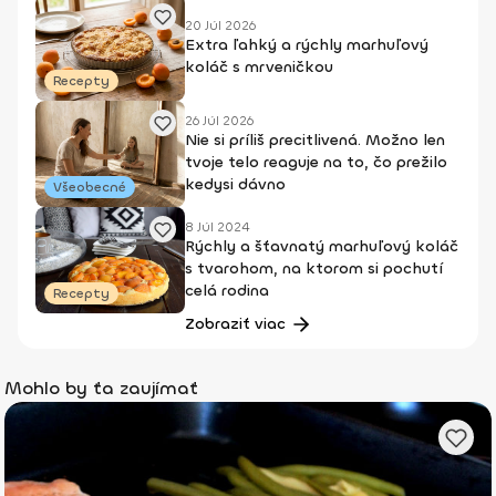
20 Júl 2026
Extra ľahký a rýchly marhuľový
koláč s mrveničkou
Recepty
26 Júl 2026
Nie si príliš precitlivená. Možno len
tvoje telo reaguje na to, čo prežilo
kedysi dávno
Všeobecné
8 Júl 2024
Rýchly a šťavnatý marhuľový koláč
s tvarohom, na ktorom si pochutí
celá rodina
Recepty
Zobraziť viac
Mohlo by ťa zaujímať