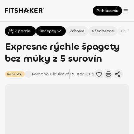
Prihlásenie
2
Všetky
porcie
Recepty
Zdravie
Všeobecné
Cvičen
Expresne rýchle špagety
bez múky z 5 surovín
Romana
Cibulková
16. Apr 2015
Recepty