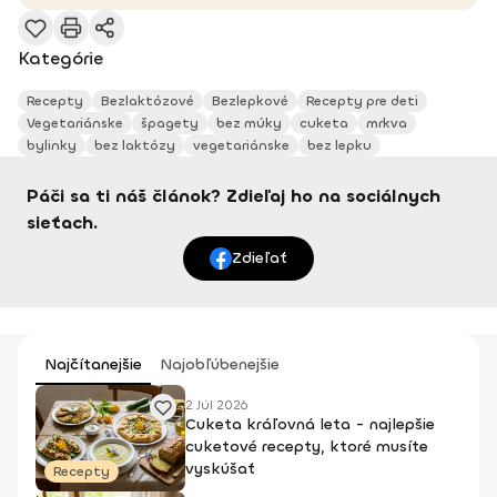
Kategórie
Recepty
Bezlaktózové
Bezlepkové
Recepty pre deti
Vegetariánske
špagety
bez múky
cuketa
mrkva
bylinky
bez laktózy
vegetariánske
bez lepku
Páči sa ti náš článok? Zdieľaj ho na sociálnych
sieťach.
Zdieľať
Najčítanejšie
Najobľúbenejšie
2 Júl 2026
Cuketa kráľovná leta - najlepšie
cuketové recepty, ktoré musíte
vyskúšať
Recepty