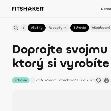
Domo
Všetky
Recepty
Zdravie
Všeobecné
Doprajte svojmu 
ktorý si vyrobít
Zdravie
PhDr. Miriam
Latečková
11. Jún 2023