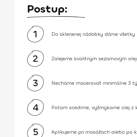
Postup:
1
Do sklenenej nádobky dáme všetky k
2
Zalejeme kvalitným sezamovým olejo
3
Necháme macerovať minimálne 3 týždn
4
Potom scedíme, vyžmýkame olej z kv
5
Aplikujeme pri masážach alebo po k