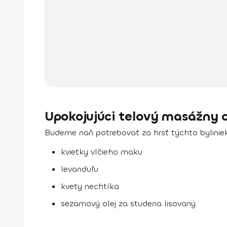
Upokojujúci telový masážny o
Budeme naň potrebovať za hrsť týchto byliniek
kvietky vlčieho maku
levanduľu
kvety nechtíka
sezamový olej za studena lisovaný