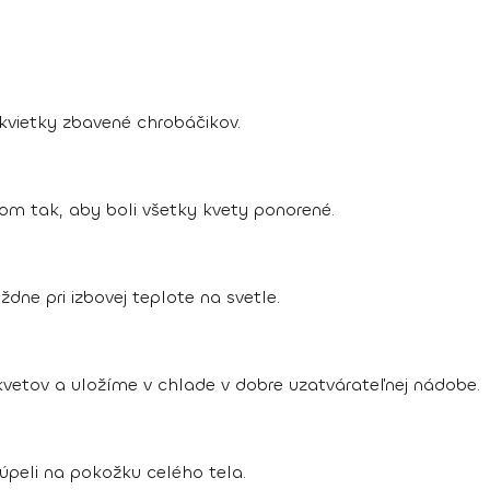
vietky zbavené chrobáčikov.
m tak, aby boli všetky kvety ponorené.
e pri izbovej teplote na svetle.
etov a uložíme v chlade v dobre uzatvárateľnej nádobe.
úpeli na pokožku celého tela.