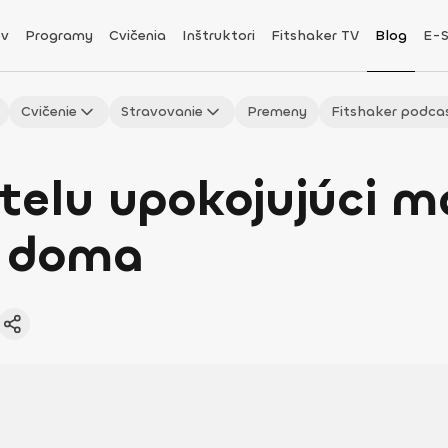
v
Programy
Cvičenia
Inštruktori
Fitshaker TV
Blog
E-
Cvičenie
Stravovanie
Premeny
Fitshaker podca
telu upokojujúci m
e doma