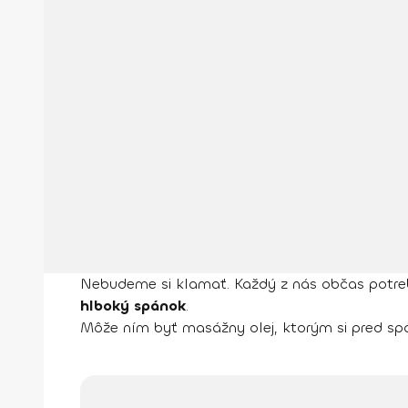
Nebudeme si klamať. Každý z nás občas potrebu
hlboký spánok
.
Môže ním byť masážny olej, ktorým si pred spá