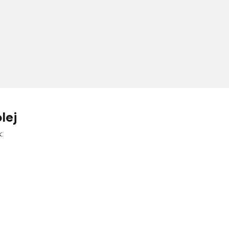
lej
: