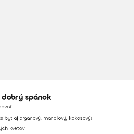
a dobrý spánok
bovať:
e byť aj arganový, mandľový, kokosový)
ých kvetov