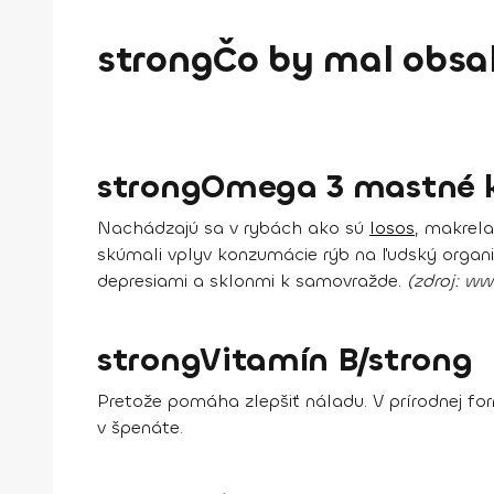
strongČo by mal obsah
strongOmega 3 mastné k
Nachádzajú sa v rybách ako sú
losos
, makrela
skúmali vplyv konzumácie rýb na ľudský organiz
depresiami a sklonmi k samovražde.
(zdroj: w
strongVitamín B/strong
Pretože
pomáha zlepšiť náladu
. V prírodnej f
v špenáte.