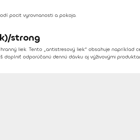
odí pocit vyrovnanosti a pokoja.
k)/strong
anný liek. Tento „antistresový liek“ obsahuje napríklad c
š doplniť odporúčanú dennú dávku aj výživovými produkta