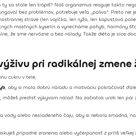
a ty sa stále len trápiš? Náš organizmus reaguje takto neg
goval bez problémov, potrebuje veľa „paliva“. Preto nie je
ostrannej strave (len vajíčka, len ryža, len kapustová po
itných mastných kyselín a vynecháme pohyb, hormóny šťas
málne, že sme nervózne a bez nálady. Takže
diéta je síce do
výživu pri radikálnej zmene
inu cukru v tele,
yb
, aby si mala dobrú náladu a motiváciu pokračovať ďale
 môžeš predísť výkyvom nálad. Na začiatok urob len pár 
itra vody alebo nesladeného čaju, aby si nebola smädná, 
skuješ prípadné zranenia alebo vyčerpanosť z príliš veľkej 