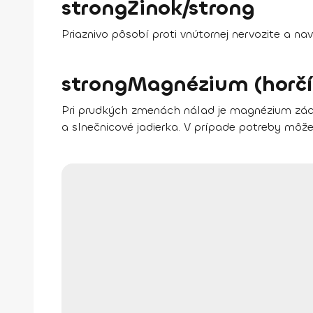
strongZinok/strong
Priaznivo
pôsobí proti vnútornej nervozite
a nav
strongMagnézium (horčí
Pri prudkých zmenách nálad je magnézium záchr
a slnečnicové jadierka.
V prípade potreby môže