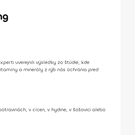
ng
perti uverejnili výsledky zo štúdie, kde
vitamíny a minerály z rýb nás
ochránia pred
travinách, v cíceri, v hydine, v šošovici alebo