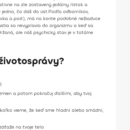
atívne na zle zostavený jedálny lístok a
 jedno, čo dáš do úst.
Podľa odborníkov,
lievka a pod.), má na konte podobné nežiaduce
tia sa nevyplavia do organizmu a keď sa
držaná, ale náš psychický stav je v totálne
 životosprávy?
j
zmien a potom pokračuj ďalšími, aby tvoj
nakoľko vieme, že keď sme hladní alebo smädní,
záťaže na tvoje telo.