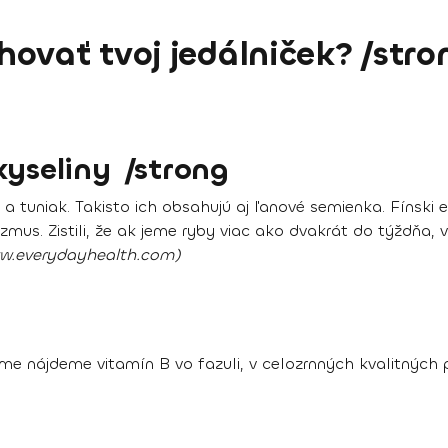
ovať tvoj jedálniček? /stro
yseliny /strong
 a tuniak. Takisto ich obsahujú aj ľanové semienka. Fínski ex
mus. Zistili, že ak jeme ryby viac ako dvakrát do týždňa, 
ww.everydayhealth.com)
orme nájdeme vitamín B vo fazuli, v celozrnných kvalitných po