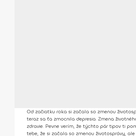
Od začiatku roka si začala so zmenou životospr
teraz sa ťa zmocnila depresia. Zmena životného
zdravie. Pevne verím, že týchto pár tipov ti po
tebe, že si začala so zmenou životosprávy, al