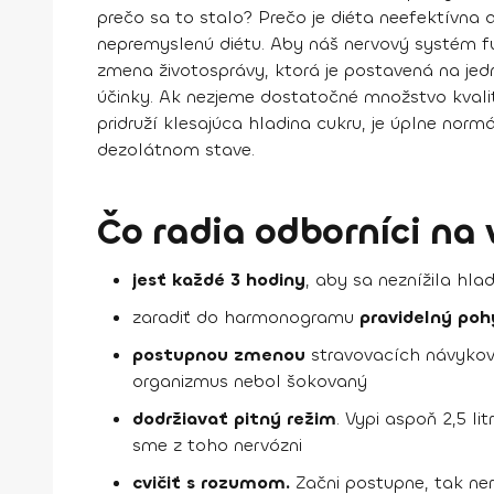
prečo sa to stalo? Prečo je diéta neefektívna 
nepremyslenú diétu. Aby náš nervový systém fun
zmena životosprávy, ktorá je postavená na jedn
účinky. Ak nezjeme dostatočné množstvo kval
pridruží klesajúca hladina cukru, je úplne nor
dezolátnom stave
.
Čo radia odborníci na 
jesť každé 3 hodiny
, aby sa neznížila hlad
zaradiť do harmonogramu
pravidelný poh
postupnou zmenou
stravovacích návykov,
organizmus nebol šokovaný
dodržiavať pitný režim
. Vypi aspoň 2,5 l
sme z toho nervózni
cvičiť s rozumom.
Začni postupne, tak neri