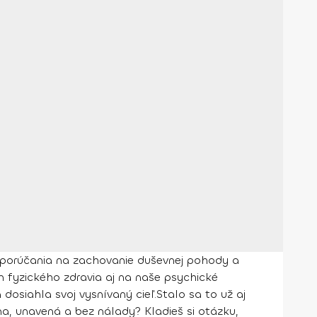
 odporúčania na zachovanie duševnej pohody a
m fyzického zdravia aj na naše psychické
 dosiahla svoj vysnívaný cieľ.
Stalo sa to už aj
zna, unavená a bez nálady
?
Kladieš si otázku,