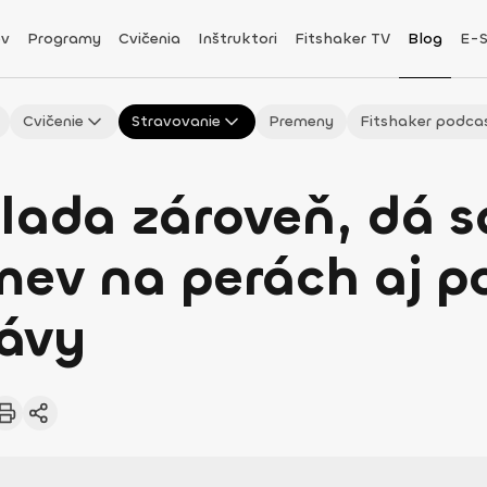
v
Programy
Cvičenia
Inštruktori
Fitshaker TV
Blog
E-
Cvičenie
Stravovanie
Premeny
Fitshaker podca
lada zároveň, dá s
mev na perách aj p
ávy