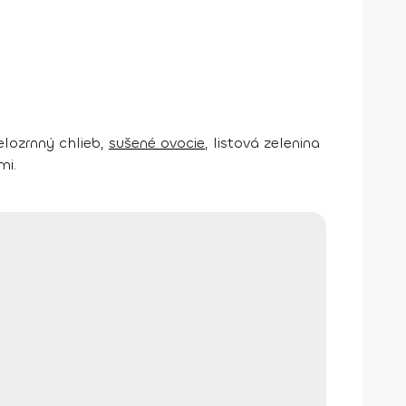
elozrnný chlieb,
sušené ovocie
, listová zelenina
mi.