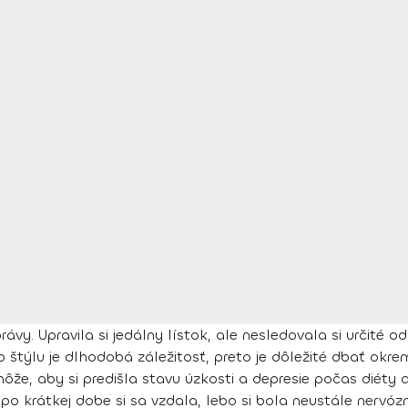
ávy. Upravila si jedálny lístok, ale nesledovala si určité
 štýlu je dlhodobá záležitosť, preto je dôležité dbať okre
môže, aby si predišla stavu úzkosti a depresie počas diéty a
e
po krátkej dobe si sa vzdala, lebo si bola neustále nervó