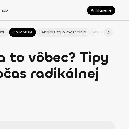
Shop
Prihlásenie
sty
Chudnutie
Sebarozvoj a motivácia
Pre fitmaminky
a to vôbec? Tipy
očas radikálnej