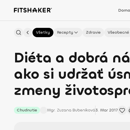
Domo
Všetky
Recepty
Zdravie
Všeobecné
Diéta a dobrá ná
ako si udržať ús
zmeny životospr
Chudnutie
Mgr. Zuzana
Bubeníková
3. Mar 2017