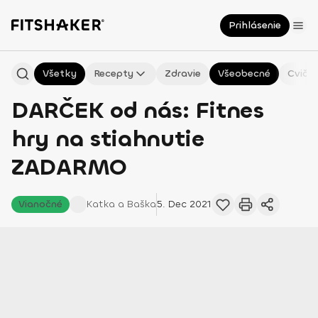
Prihlásenie
Všetky
Recepty
Zdravie
Všeobecné
Cvičen
DARČEK od nás: Fitnes
hry na stiahnutie
ZADARMO
Vianočné
Katka a
Baška
5. Dec 2021