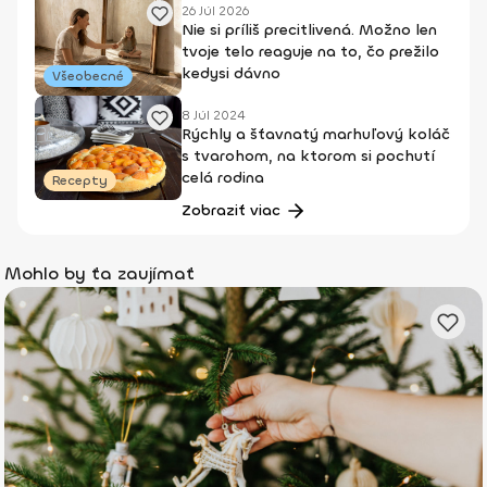
26 Júl 2026
Nie si príliš precitlivená. Možno len
tvoje telo reaguje na to, čo prežilo
kedysi dávno
Všeobecné
8 Júl 2024
Rýchly a šťavnatý marhuľový koláč
s tvarohom, na ktorom si pochutí
celá rodina
Recepty
Zobraziť viac
Mohlo by ťa zaujímať