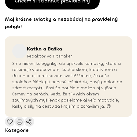
Chcem si stiahnuť pravidlá hry
Maj krásne sviatky a nezabúdaj na pravidelný
pohyb!
Katka a
Baška
Redaktor vo Fitshaker
Sme nielen kolegynky, ale aj skvelé kamošky, ktoré si
rozumejú v pracovnom, kuchárskom, kreatívnom a
dokonca aj komiksovom svete! Veríme, že naše
spoločné články ti prinesú inšpiráciu, nový pohľad na
zdravé recepty, čosi ťa naučia a možno aj vyčaria
úsmev na perách. Vedz, že ti v nich okrem
zaujímavých myšlienok posielame aj veľa motivácie,
lásky a sily na cestu za krajším a zdravším ja. 😊
Kategórie