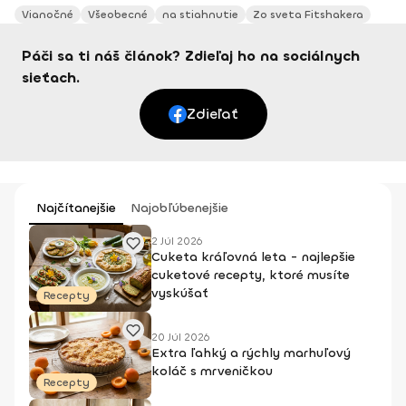
Vianočné
Všeobecné
na stiahnutie
Zo sveta Fitshakera
Páči sa ti náš článok? Zdieľaj ho na sociálnych
sieťach.
Zdieľať
Najčítanejšie
Najobľúbenejšie
2 Júl 2026
Cuketa kráľovná leta - najlepšie
cuketové recepty, ktoré musíte
vyskúšať
Recepty
20 Júl 2026
Extra ľahký a rýchly marhuľový
koláč s mrveničkou
Recepty