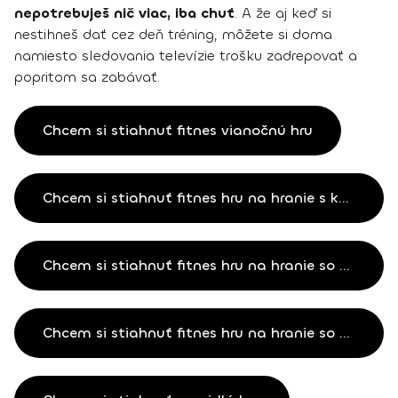
nepotrebuješ nič viac, iba chuť
. A že aj keď si
nestihneš dať cez deň tréning, môžete si doma
namiesto sledovania televízie trošku zadrepovať a
popritom sa zabávať.
Chcem si stiahnuť fitnes vianočnú hru
Chcem si stiahnuť fitnes hru na hranie s kockami
Chcem si stiahnuť fitnes hru na hranie so sedmovými kartami
Chcem si stiahnuť fitnes hru na hranie so žolíkovými kartami