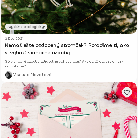
Myslíme ekologicky!
2 Dec 2021
Nemáš ešte ozdobený stromček? Poradíme ti, ako
si vybrať vianočné ozdoby
Sú vianočné ozdoby zdravotne vyhovujúce? Ako dEKOrovať stromček
udržateľne?
Martina Novotová