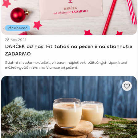
Všeobecné
28 Nov 2021
DARČEK od nás: Fit ťahák na pečenie na stiahnutie
ZADARMO
Stiahni si zadarmo darček, v ktorom nájdeš veľa užitočných tipov, ktoré
môžeš využiť nielen na Vianoce pri pečení.