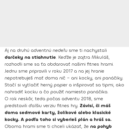
Aj na druhú adventnú nedeľu sme ti nachystali
darčeky na stiahnutie
. Keďže je zajtra Mikuláš,
rozhodli sme sa ťa obdarovať našimi fitnes hrami.
Jednu sme pripravili v roku 2017 a na jej hranie
nepotrebuješ mať doma nič – ani kocky, ani panáčiky.
Stačí si vytlačiť herný papier a inšpirovať sa tipmi, ako
nahradiť kocku a čo použiť namiesto panáčika.
O rok neskôr, teda počas adventu 2018, sme
predstavili ďalšiu verziu fitnes hry.
Závisí, či máš
doma sedmové karty, žolíkové alebo klasické
kocky. A podľa toho si vyberieš plán a hráš sa.
Oboma hrami sme ti chceli ukázať, že
na pohyb