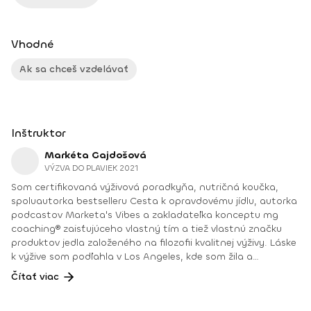
Vhodné
Ak sa chceš vzdelávať
Inštruktor
Markéta Gajdošová
VÝZVA DO PLAVIEK 2021
Som certifikovaná výživová poradkyňa, nutričná koučka,
spoluautorka bestselleru Cesta k opravdovému jídlu, autorka
podcastov Marketa's Vibes a zakladateľka konceptu mg
coaching® zaisťujúceho vlastný tím a tiež vlastnú značku
produktov jedla založeného na filozofii kvalitnej výživy. Láske
k výžive som podľahla v Los Angeles, kde som žila a
študovala. Osobná vášeň, ktorá pôvodne nebola kariérnym
Čítať viac
zámerom, sa vďaka kaskáde životných prevratov a
momentov, ktoré sa stali v správnej chvíli, zmenila na oblasť,