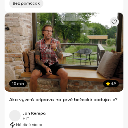
Bez pomôcok
13 min
4.9
Ako vyzerá príprava na prvé bežecké podujatie?
Jan Kempa
HIIT
Náučné video