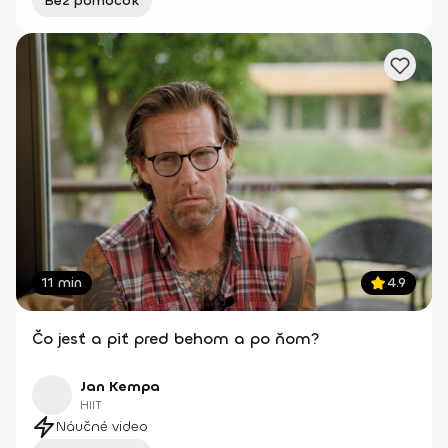
Bez pomôcok
11 min
4.9
Čo jesť a piť pred behom a po ňom?
Jan Kempa
HIIT
Náučné video