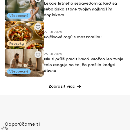
Lekcie letného sebavedomia: Keď sa
International University v Miami , ktorého frekventantkou v
sebaláska stane tvojím najkrajším
súčasnosti som. Na akademickej pôde som vďaka
doplnkom
predchádzajúcej niekoľkoročnej praxi v odbore dostala tiež
Všeobecné
možnosť podieľať sa na výskume pod záštitou Robert
Stempel College of Public Health , ktorá bola prvým krokom k
27 Júl 2026
premene mojej dlhodobej vízie česko-americkej pôsobnosti
Rajčinové ragú s mozzarellou
na realitu. Instagram: @marketgajdosova Podcast:
Recepty
Marketa's Vibes Značka: MG (via
https://shop.acupofstyle.com/mg/) Kontakt:
26 Júl 2026
www.marketagajdosova.com
Nie si príliš precitlivená. Možno len tvoje
marketa@marketagajdosova.com
telo reaguje na to, čo prežilo kedysi
dávno
Všeobecné
Zobraziť viac
Odporúčame ti