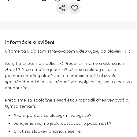
Informácie o cvičení
Vítame ťa v ďalšom stravovacom videu výzvy do plaviek. :-)
Ach, tie chute na sladké. :-) Prečo ich máme a ako sa ich
zbaviť? A čo emočné jedenie? Už si sa niekedy stretla s
pojmom emočný hlad? Jedlo a emócie majú totiž veľa
spoločného a táto skutočnosť vie ovplyvniť aj tvoju cestu za
chudnutím.
Preto sme sa spoločne s Markétou rozhodli dnes venovať aj
týmto témam:
Ako si poradiť so zlozvykmi vo výžive?
Venujeme svojmu jedlu dostatočnú pozornosť?
Chuť na sladké- príčina, riešenie