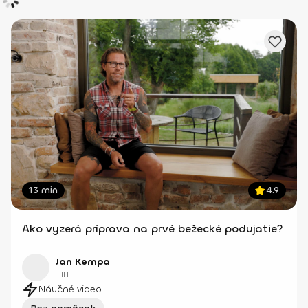
13 min
4.9
Ako vyzerá príprava na prvé bežecké podujatie?
Jan Kempa
HIIT
Náučné video