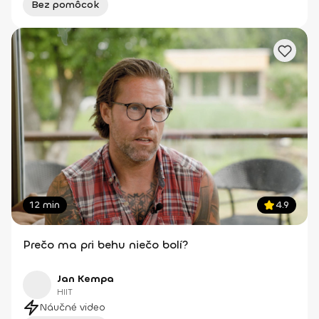
Bez pomôcok
12 min
4.9
Prečo ma pri behu niečo bolí?
Jan Kempa
HIIT
Náučné video