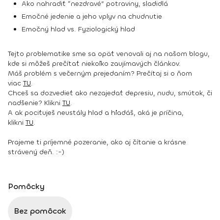
Ako nahradiť “nezdravé” potraviny, sladidlá
Emočné jedenie a jeho vplyv na chudnutie
Emočný hlad vs. Fyziologický hlad
Tejto problematike sme sa opäť venovali aj na našom blogu,
kde si môžeš prečítať niekoľko zaujímavých článkov.
Máš problém s večerným prejedaním? Prečítaj si o ňom
viac
TU
.
Chceš sa dozvedieť ako nezajedať depresiu, nudu, smútok, či
nadšenie? Klikni
TU
.
A ak pociťuješ neustály hlad a hľadáš, aká je príčina,
klikni
TU
.
Prajeme ti príjemné pozeranie, ako aj čítanie a krásne
strávený deň. :-)
Pomôcky
Bez pomôcok