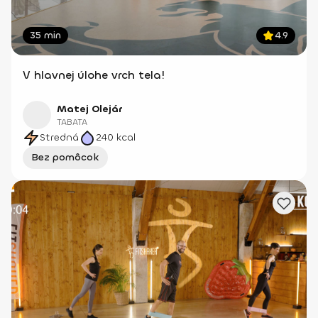
35 min
4.9
V hlavnej úlohe vrch tela!
Matej Olejár
TABATA
Stredná
240
kcal
Bez pomôcok