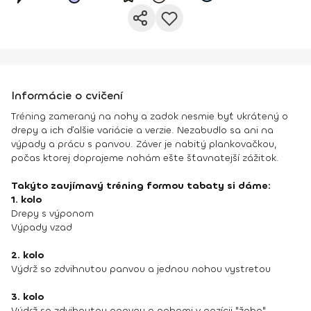
Informácie o cvičení
Tréning zameraný na nohy a zadok nesmie byť ukrátený o
drepy a ich ďalšie variácie a verzie. Nezabudlo sa ani na
výpady a prácu s panvou. Záver je nabitý plankovačkou,
počas ktorej doprajeme nohám ešte šťavnatejší zážitok.
Takýto zaujímavý tréning formou tabaty si dáme:
1. kolo
Drepy s výponom
Výpady vzad
2. kolo
Výdrž so zdvihnutou panvou a jednou nohou vystretou
3. kolo
Výdrž so zdvihnutou panvou a nohami v pozícii "žaba"