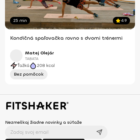
25 min
4.9
Kondičná spaľovačka rovno s dvomi trénermi
Matej Olejár
TABATA
Ťažká
208
kcal
Bez pomôcok
Nezmeškaj žiadne novinky a súťaže