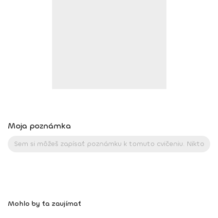
skúsenosti: osobný tréner a kondičný tréner v PerecFit
Studio Levice v r. 2009 – 2017 tréner plávania v ŠK Aquasport
Levice od r. 2004 – 2015 kondičný tréner ŠK Aquasport Levice
od r 2012 – 2016 tréner pre Zdravú Energiu od r. 2015
kondičný tréner ŠBK Junior Levice – juniori, kadeti, starší a
mladší žiaci od r. 2016 kondičný tréner VK Palas Levice -
juniorky, kadetky od r. 2019 koordinátor trénerov a iných
úkonov pre Zdravú energiu od r. 2015
Moja poznámka
Mohlo by ťa zaujímať