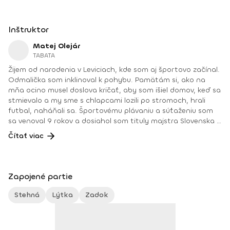
Inštruktor
Matej Olejár
TABATA
Žijem od narodenia v Leviciach, kde som aj športovo začínal.
Odmalička som inklinoval k pohybu. Pamätám si, ako na
mňa ocino musel doslova kričať, aby som išiel domov, keď sa
stmievalo a my sme s chlapcami lozili po stromoch, hrali
futbal, naháňali sa. Športovému plávaniu a súťaženiu som
sa venoval 9 rokov a dosiahol som tituly majstra Slovenska v
plávaní. Od 16 rokov som vedel, že mojou vysnívanou prácou
Čítať viac
raz bude činnosť, ktorej sa už pár rokov venujem – osobný
tréner vo fitnescentre. Mojou úlohou je ukázať zdravšiu
cestu ľuďom, ktorí to potrebujú, a dnes ich nie je málo.
Pomôcť im aj psychickou podporou priamo na tréningu, a
Zapojené partie
keď treba, aj mimo neho. Rád cestujem, športujem, varím,
trávim čas v prírode a venujem sa rodine. A v neposlednom
Stehná
Lýtka
Zadok
rade vlastním fitnes štúdio a vediem v ňom okrem iného aj
mimoriadne obľúbené hodiny cvičenia tabaty, pri ktorej sa
so mnou stretnete aj tu na Fitshakeri 😉. Trénerské