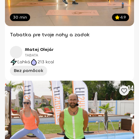
30 min
4.9
Tabatka pre tvoje nohy a zadok
Matej Olejár
TABATA
Ľahká
213
kcal
Bez pomôcok