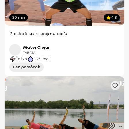
30 min
4.8
Preskáč sa k svojmu cieľu
Matej Olejár
TABATA
Ťažká
195
kcal
Bez pomôcok