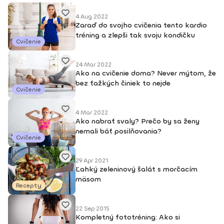
4 Aug 2022
Zaraď do svojho cvičenia tento kardio
tréning a zlepši tak svoju kondičku
Cvičenie
24 Mar 2022
Ako na cvičenie doma? Never mýtom, že
bez ťažkých činiek to nejde
Cvičenie
4 Mar 2022
Ako nabrať svaly? Prečo by sa ženy
nemali báť posilňovania?
Cvičenie
29 Apr 2021
Ľahký zeleninový šalát s morčacím
mäsom
Recepty
22 Sep 2015
Kompletný fototréning: Ako si