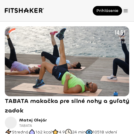
Prihlásenie
TABATA makačka pre silné nohy a guľatý
zadok
Matej Olejár
TABATA
Stredná
162
kcal
4.9
24 min
10518
videní