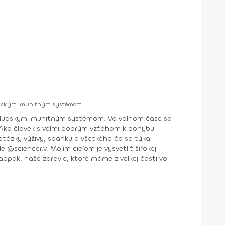
 ľudským imunitným systémom.
 a ľudským imunitným systémom. Vo voľnom čase sa
. Ako človek s veľmi dobrým vzťahom k pohybu
tázky výživy, spánku a všetkého čo sa týka
naopak, naše zdravie, ktoré máme z veľkej časti vo