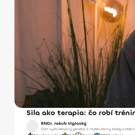
Sila ako terapia: čo robí tré
RNDr. Jakub Víglaský
Som vyštudovaný genetik a molekulárny biológ a teda 