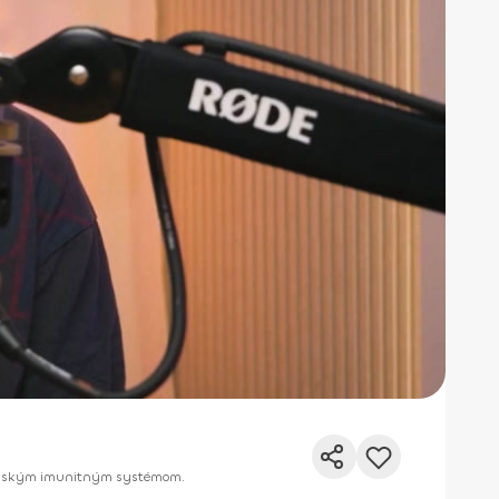
 ľudským imunitným systémom.