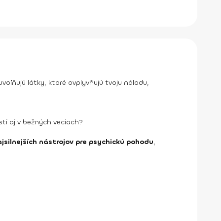
voľňujú látky, ktoré ovplyvňujú tvoju náladu,
sti aj v bežných veciach?
ajsilnejších nástrojov pre psychickú pohodu
,