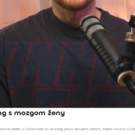
ning s mozgom ženy
hlavne vedec. V súčasnosti sa vo svojej praxi venujem vzťahu medzi vírusmi a