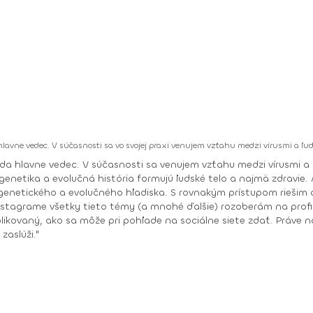
hlavne vedec. V súčasnosti sa vo svojej praxi venujem vzťahu medzi vírusmi a
eda hlavne vedec. V súčasnosti sa venujem vzťahu medzi vírusmi
enetika a evolučná história formujú ľudské telo a najmä zdravie
netického a evolučného hľadiska. S rovnakým prístupom riešim o
mplikovaný, ako sa môže pri pohľade na sociálne siete zdať. Práve 
zaslúži."