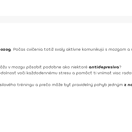
mozog
. Počas cvičenia totiž svaly aktívne komunikujú s mozgom a u
u môžu v mozgu pôsobiť podobne ako niektoré
antidepresíva
?
u odolnosť voči každodennému stresu a pomôcť ti vnímať viac rado
s silového tréningu a prečo môže byť pravidelný pohyb jedným
z n