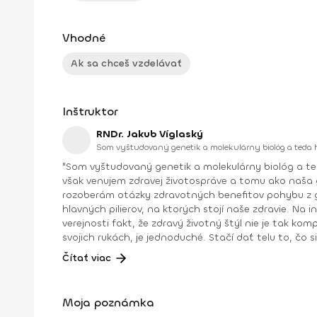
Vhodné
Ak sa chceš vzdelávať
Inštruktor
RNDr. Jakub Víglaský
Som vyštudovaný genetik a molekulárny biológ a teda 
"Som vyštudovaný genetik a molekulárny biológ a t
však venujem zdravej životospráve a tomu ako naša g
rozoberám otázky zdravotných benefitov pohybu z ge
hlavných pilierov, na ktorých stojí naše zdravie. Na instagrame všetky tieto témy (a mnohé ďalšie) rozoberám na profile @sciencer.v. Mojim cieľom je vysvetliť širokej
verejnosti fakt, že zdravý životný štýl nie je tak ko
svojich rukách, je jednoduché. Stačí dať telu to, čo si 
Čítať viac
Moja poznámka