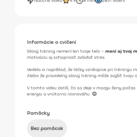
Náučné video
4.9
8 min
2851
videní
Informácie o cvičení
Silový tréning nemení len tvoje telo –
mení aj tvoj 
motiváciu aj schopnosť zvládať stres.
Vedela si napríklad, že látky vznikajúce pri tréning
Alebo že pravidelný silový tréning môže zvýšiť tvoj
V tomto videu zistíš, čo sa deje v mozgu ženy poča
energiu a vnútornú rovnováhu.
🙂
Pomôcky
Bez pomôcok