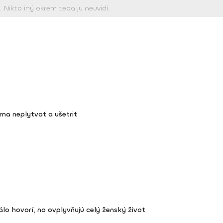
oma neplytvať a ušetriť
lo hovorí, no ovplyvňujú celý ženský život