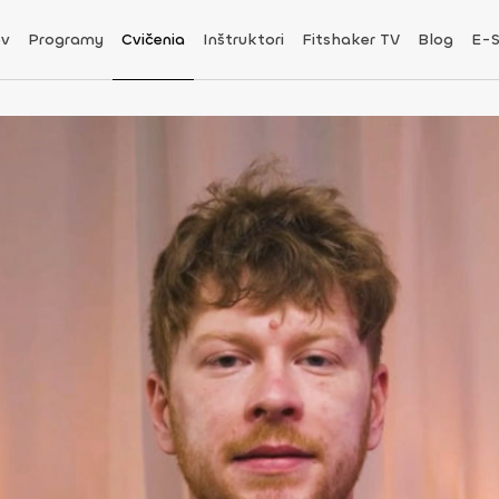
v
Programy
Cvičenia
Inštruktori
Fitshaker TV
Blog
E-