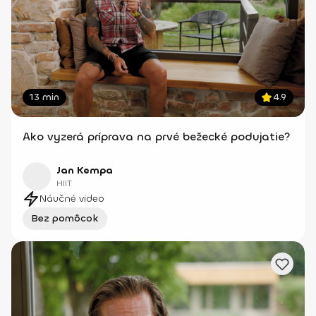
13 min
4.9
Ako vyzerá príprava na prvé bežecké podujatie?
Jan Kempa
HIIT
Náučné video
Bez pomôcok