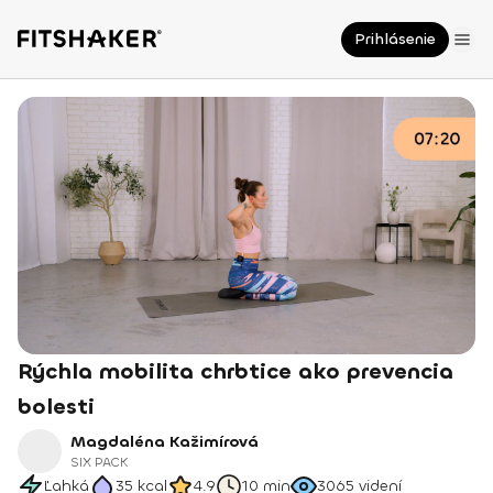
Prihlásenie
Rýchla mobilita chrbtice ako prevencia
bolesti
Magdaléna Kažimírová
SIX PACK
Ľahká
35
kcal
4.9
10 min
3065
videní