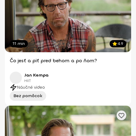
11 min
4.9
Čo jesť a piť pred behom a po ňom?
Jan Kempa
HIIT
Náučné video
Bez pomôcok