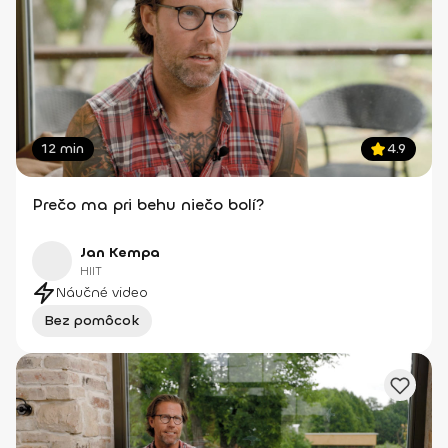
12 min
4.9
Prečo ma pri behu niečo bolí?
Jan Kempa
HIIT
Náučné video
Bez pomôcok