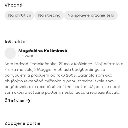
Vhodné
Na chrbticu
Na strečing
Na správne držanie tela
Inštruktor
Magdaléna Kažimírová
SIX PACK
Som rodená Zemplínčanka, žijúca v Košiciach. Moji priatelia a
klienti ma volajú Maggie. V oblasti bodybuildingu sa
pohybujem a pracujem od roku 2003. Začínala som ako
obyčajná rekreačná cvičenka a popri strednej škole som
brigádovala ako recepčná vo fitnescentre. Už po roku a pol
som okúsila súťažné pódium, neskôr začala reprezentovať
Slovensko a vtedy sa začala aj moja trénerská dráha.
Čítať viac
Netrénujem iba bežných rekreačných cvičencov, ale aj tých,
ktorí dnes už majú doma zbierky medailí. Okrem toho sa
venujem manuálnym technikám, ako sú osteodynamika,
Dornova metóda, spinal touch či reflexológia. Maximum
Zapojené partie
svojej pracovnej energie, vedomostí a skúseností venujem