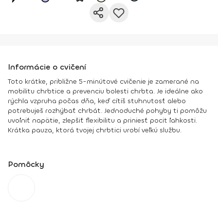
Informácie o cvičení
Toto krátke, približne 5-minútové cvičenie je zamerané na
mobilitu chrbtice a prevenciu bolesti chrbta. Je ideálne ako
rýchla vzpruha počas dňa, keď cítiš stuhnutosť alebo
potrebuješ rozhýbať chrbát. Jednoduché pohyby ti pomôžu
uvoľniť napätie, zlepšiť flexibilitu a priniesť pocit ľahkosti.
Krátka pauza, ktorá tvojej chrbtici urobí veľkú službu.
Pomôcky