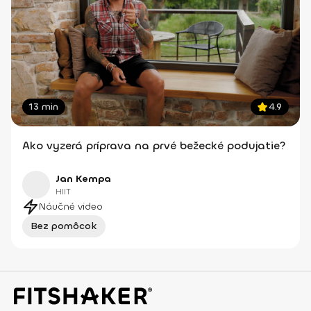
13 min
4.9
Ako vyzerá príprava na prvé bežecké podujatie?
Jan Kempa
HIIT
Náučné video
Bez pomôcok