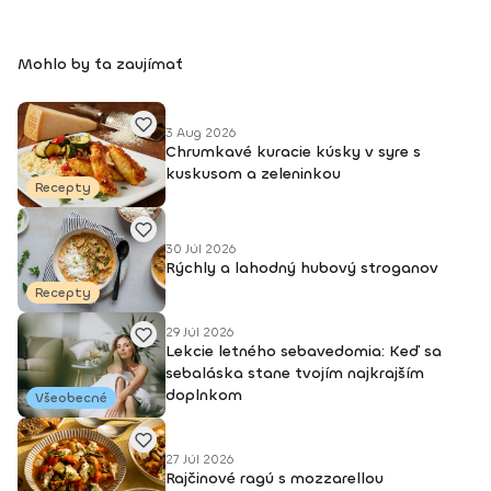
Mohlo by ťa zaujímať
3 Aug 2026
Chrumkavé kuracie kúsky v syre s
kuskusom a zeleninkou
Recepty
30 Júl 2026
Rýchly a lahodný hubový stroganov
Recepty
29 Júl 2026
Lekcie letného sebavedomia: Keď sa
sebaláska stane tvojím najkrajším
doplnkom
Všeobecné
27 Júl 2026
Rajčinové ragú s mozzarellou