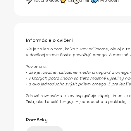
Náučné video
4.8
5 min
1946
videní
Informácie o cvičení
Nie je to len o tom, koľko tukov prijímame, ale aj o 
V dnešnej strave často prevažujú omega-6 mastné ky
Povieme si:
•
aké je ideálne rozloženie medzi omega-3 a omega-
• v ktorých potravinách sa tieto mastné kyseliny n
• a ako jednoducho zvýšiť príjem omega-3 pre lepšie
Zdravá rovnováha tukov ovplyvňuje zápaly, imunitu 
Zisti, ako to celé funguje – jednoducho a prakticky.
Pomôcky