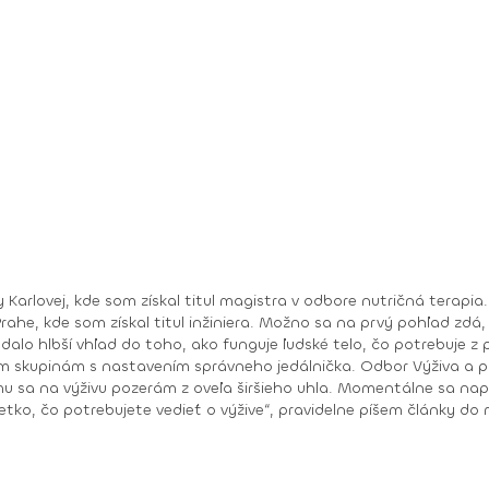
ty Karlovej, kde som získal titul magistra v odbore nutričná terap
 prvý pohľad zdá, že ide o veľmi podobné odbory, ale práve naopak –
jedálnička. Odbor Výživa a potraviny bol zas viac o potravinách samotných – o
širšieho uhla. Momentálne sa naplno venujem tvorbe jedálničkov na mieru a
 volá sa @nutriceudvoupratel_podcast, určite si nás pusti!