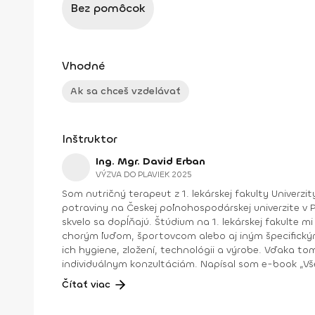
Bez pomôcok
Vhodné
Ak sa chceš vzdelávať
Inštruktor
Ing. Mgr. David Erban
VÝZVA DO PLAVIEK 2025
Som nutričný terapeut z 1. lekárskej fakulty Univerzi
potraviny na Českej poľnohospodárskej univerzite v Prahe, kde som získal titul inžiniera. Možno sa na
skvelo sa dopĺňajú. Štúdium na 1. lekárskej fakulte mi dalo hlbší vhľad do toho, ako funguje ľudské telo, čo potrebuje z pohľadu výživy a športu, a ako môžem pomôcť
chorým ľuďom, športovcom alebo aj iným špecifickým skupinám s nastavením správneho 
ich hygiene, zložení, technológii a výrobe. Vďaka tomu sa na výživu pozerám z oveľa 
individuálnym konzultáciám. Napísal som e-book „Všetko, čo potrebujete vedieť o výžive“, pravidelne píšem články do médií a celkovo sa snažím šíriť osvetu o zdravej
strave a životnom štýle. Veľmi ma baví aj prednášanie – spolu s kolegyňou Ing. Mgr. Šárkou Knížkovou organizujeme celodenné certifikované kurzy, no prednášam aj na
Čítať viac
rôznych konferenciách či vo firmách. Na Instagrame ma nájdeš ako @ten_nutricni, kde sa snažím o výžive hovoriť jednoducho, zrozumiteľne a zároveň zábavne. A ak máš
radšej podcasty, tak spolu so Šárkou máme vlastný –