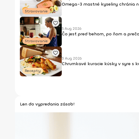
Omega-3 mastné kyseliny chránia naš
Stravovanie
5 Aug 2026
Čo jesť pred behom, po ňom a prečo
Stravovanie
3 Aug 2026
Chrumkavé kuracie kúsky v syre s 
Recepty
Len do vypredania zásob!