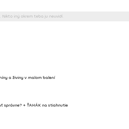
íny a živiny v malom balení
vať správne? + ŤAHÁK na stiahnutie