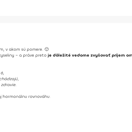
tom, v akom sú pomere. 🙂
seliny – a práve preto
je dôležité vedome zvyšovať príjem o
6,
achádzajú,
 zdravie.
aj hormonálnu rovnováhu.