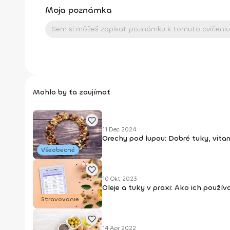
Moja poznámka
Mohlo by ťa zaujímať
11 Dec 2024
Orechy pod lupou: Dobré tuky, vitam
Všeobecné
10 Okt 2023
Oleje a tuky v praxi: Ako ich použí
Stravovanie
14 Apr 2022