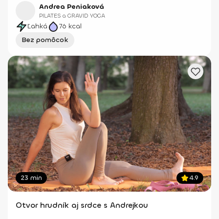
Andrea Peniaková
PILATES a GRAVID YOGA
Ľahká
76
kcal
Bez pomôcok
23 min
4.9
Otvor hrudník aj srdce s Andrejkou