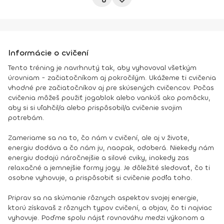
Informácie o cvičení
Tento tréning je navrhnutý tak, aby vyhovoval všetkým
úrovniam - začiatočníkom aj pokročilým. Ukážeme ti cvičenia
vhodné pre začiatočníkov aj pre skúsených cvičencov. Počas
cvičenia môžeš použiť jogablok alebo vankúš ako pomôcku,
aby si si uľahčil/a alebo prispôsobil/a cvičenie svojim
potrebám.
Zameriame sa na to, čo nám v cvičení, ale aj v živote,
energiu dodáva a čo nám ju, naopak, odoberá. Niekedy nám
energiu dodajú náročnejšie a silové cviky, inokedy zas
relaxačné a jemnejšie formy jogy. Je dôležité sledovať, čo ti
osobne vyhovuje, a prispôsobiť si cvičenie podľa toho.
Priprav sa na skúmanie rôznych aspektov svojej energie,
ktorú získavaš z rôznych typov cvičení, a objav, čo ti najviac
vyhovuje. Poďme spolu nájsť rovnováhu medzi výkonom a