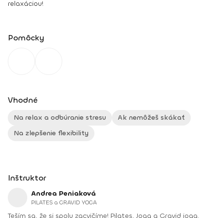
relaxáciou!
Pomôcky
Vhodné
Na relax a odbúranie stresu
Ak nemôžeš skákať
Na zlepšenie flexibility
Inštruktor
Andrea Peniaková
PILATES a GRAVID YOGA
Teším sa, že si spolu zacvičíme! Pilates, Joga a Gravid joga.