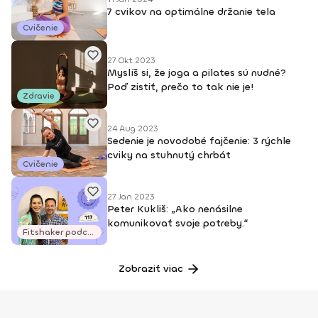
7 cvikov na optimálne držanie tela
Cvičenie
27 Okt 2023
Myslíš si, že joga a pilates sú nudné?
Poď zistiť, prečo to tak nie je!
Zdravie
24 Aug 2023
Sedenie je novodobé fajčenie: 3 rýchle
cviky na stuhnutý chrbát
Cvičenie
27 Jan 2023
Peter Kukliš: „Ako nenásilne
komunikovať svoje potreby.“
Fitshaker podcasty
Zobraziť viac