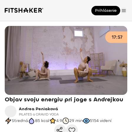
Prihlásenie
Objav svoju energiu pri joge s Andrejkou
Andrea Peniaková
PILATES a GRAVID YOGA
Stredná
85
kcal
4.9
29 min
5154
videní