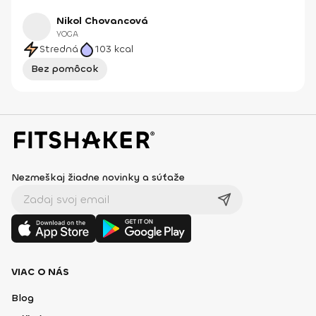
Nikol Chovancová
YOGA
Stredná
103
kcal
Bez pomôcok
Nezmeškaj žiadne novinky a súťaže
VIAC O NÁS
Blog