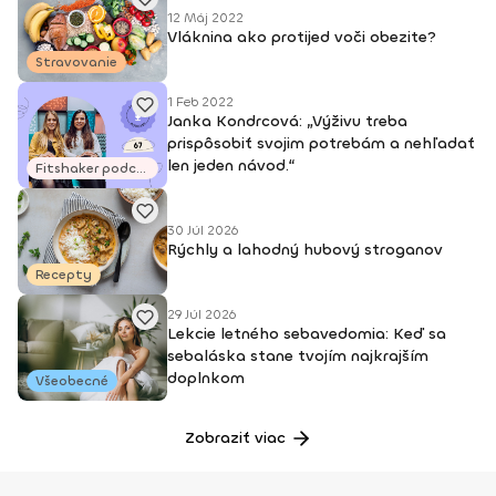
12 Máj 2022
Vláknina ako protijed voči obezite?
Stravovanie
1 Feb 2022
Janka Kondrcová: „Výživu treba
prispôsobiť svojim potrebám a nehľadať
len jeden návod.“
Fitshaker podcasty
30 Júl 2026
Rýchly a lahodný hubový stroganov
Recepty
29 Júl 2026
Lekcie letného sebavedomia: Keď sa
sebaláska stane tvojím najkrajším
doplnkom
Všeobecné
Zobraziť viac