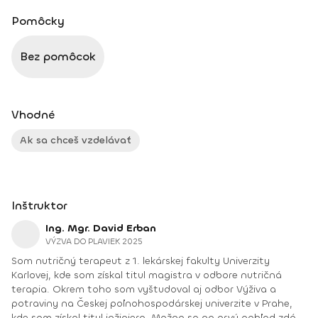
Pomôcky
Bez pomôcok
Vhodné
Ak sa chceš vzdelávať
Inštruktor
Ing. Mgr. David Erban
VÝZVA DO PLAVIEK 2025
Som nutričný terapeut z 1. lekárskej fakulty Univerzity
Karlovej, kde som získal titul magistra v odbore nutričná
terapia. Okrem toho som vyštudoval aj odbor Výživa a
potraviny na Českej poľnohospodárskej univerzite v Prahe,
kde som získal titul inžiniera. Možno sa na prvý pohľad zdá,