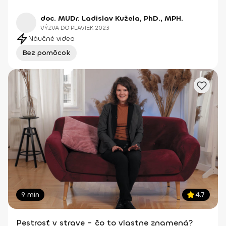
doc. MUDr. Ladislav Kužela, PhD., MPH.
VÝZVA DO PLAVIEK 2023
Náučné video
Bez pomôcok
9 min
4.7
Pestrosť v strave - čo to vlastne znamená?