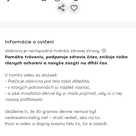
Informácie o cvičení
Vláknina je nenápadná hrdinka zdravej stravy. 🙂
Pomáha tráveniu, podporuje zdravie čriev, znižuje riziko
rôznych ochorení a navyše zasýti na dlhší čas.
V tomto videu sa dozvieš:
•
Prečo je vláknina pre telo taká dôležitá,
• v ktorých potravinách ju nájdeš najviac,
• a aké množstvo denne by si mala prijímať, aby si z nej
naozaj profitovala.
Ukážeme ti, že 30 gramov denne nemusí byť
nedosiahnuteľný cieľ – stačí vedieť, ako na to.
Pozri si video a dopraj svojmu telu to, čo si zaslúži.