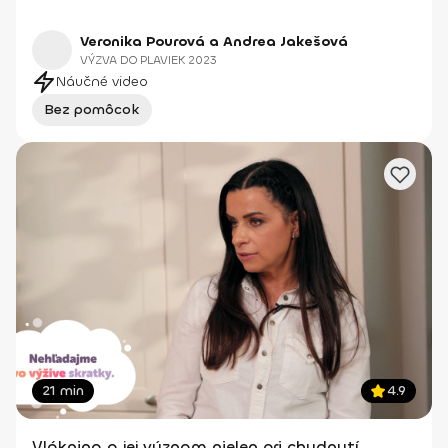
Veronika Pourová a Andrea Jakešová
VÝZVA DO PLAVIEK 2023
Náučné video
Bez pomôcok
21 min
4.9
Vláknina a jej význam nielen pri chudnutí