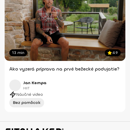
13 min
4.9
Ako vyzerá príprava na prvé bežecké podujatie?
Jan Kempa
HIIT
Náučné video
Bez pomôcok