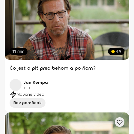
11 min
4.9
Čo jesť a piť pred behom a po ňom?
Jan Kempa
HIIT
Náučné video
Bez pomôcok