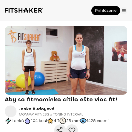
Prihlásenie
Aby sa fitmaminka cítila ešte viac fit!
Janka Budayová
MOMMY FITNESS a TONING INTERVAL
Ľahká
104
kcal
4.7
25 min
1428
videní