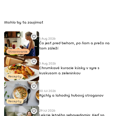
Mohlo by ťa zaujímať
5 Aug 2026
Čo jesť pred behom, po ňom a prečo na
tom záleží
Stravovanie
3 Aug 2026
Chrumkavé kuracie kúsky v syre s
kuskusom a zeleninkou
Recepty
30 Júl 2026
Rýchly a lahodný hubový stroganov
Recepty
29 Júl 2026
Lekcie letného sebavedomia: Keď sa