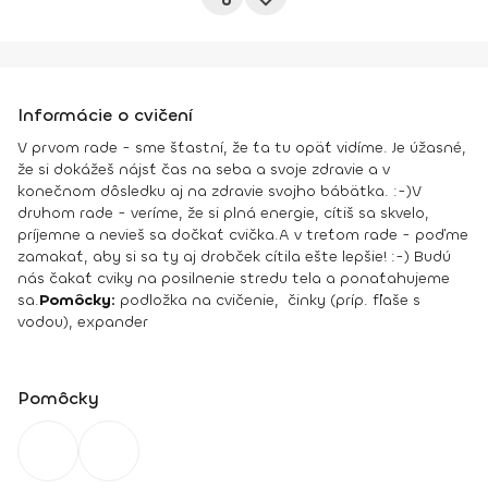
Informácie o cvičení
V prvom rade - sme šťastní, že ťa tu opäť vidíme. Je úžasné,
že si dokážeš nájsť čas na seba a svoje zdravie a v
konečnom dôsledku aj na zdravie svojho bábätka. :-)
V
druhom rade - veríme, že si plná energie, cítiš sa skvelo,
príjemne a nevieš sa dočkať cvička.
A v treťom rade - poďme
zamakať, aby si sa ty aj drobček cítila ešte lepšie! :-) Budú
nás čakať cviky na posilnenie stredu tela a ponaťahujeme
sa.
Pomôcky:
podložka na cvičenie, činky (príp. fľaše s
vodou), expander
Pomôcky