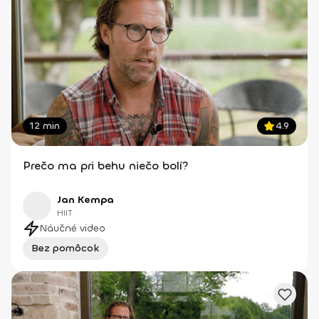
12 min
4.9
Prečo ma pri behu niečo bolí?
Jan Kempa
HIIT
Náučné video
Bez pomôcok