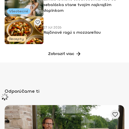
sebaláska stane tvojím najkrajším
doplnkom
Všeobecné
27 Júl 2026
Rajčinové ragú s mozzarellou
Recepty
Zobraziť viac
Odporúčame ti