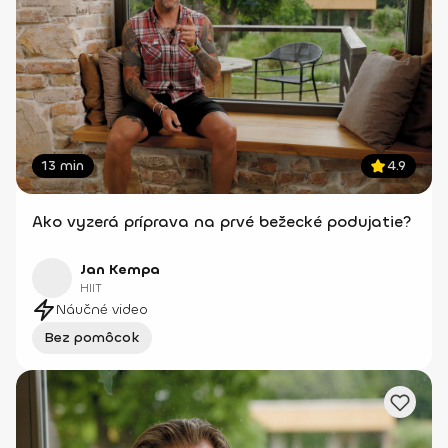
13 min
4.9
Ako vyzerá príprava na prvé bežecké podujatie?
Jan Kempa
HIIT
Náučné video
Bez pomôcok