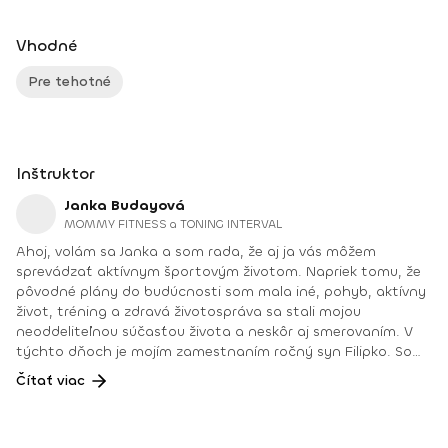
Vhodné
Pre tehotné
Inštruktor
Janka Budayová
MOMMY FITNESS a TONING INTERVAL
Ahoj, volám sa Janka a som rada, že aj ja vás môžem
sprevádzať aktívnym športovým životom. Napriek tomu, že
pôvodné plány do budúcnosti som mala iné, pohyb, aktívny
život, tréning a zdravá životospráva sa stali mojou
neoddeliteľnou súčasťou života a neskôr aj smerovaním. V
týchto dňoch je mojím zamestnaním ročný syn Filipko. Som
mamičkou na materskej dovolenke, ktorú si mimoriadne
Čítať viac
užívam. Vďaka úžasnej podpore rodiny a okolia sa aj v tomto
období môžem venovať svojej práci fitnes trénerky,
poradenstvu pre výživu a zdravý životný štýl, ale aj