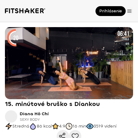
Prihlásenie
15. minútové bruško s Diankou
Diana Hô Chí
SEXY BODY
Stredná
86
kcal
4.9
16 min
3519
videní