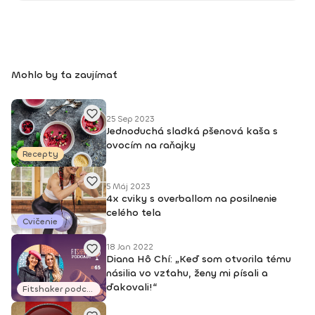
Mohlo by ťa zaujímať
25 Sep 2023
Jednoduchá sladká pšenová kaša s
ovocím na raňajky
Recepty
5 Máj 2023
4x cviky s overballom na posilnenie
celého tela
Cvičenie
18 Jan 2022
Diana Hô Chí: „Keď som otvorila tému
násilia vo vzťahu, ženy mi písali a
ďakovali!“
Fitshaker podcasty