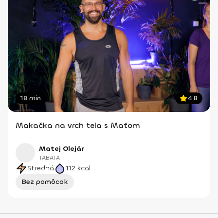
18 min
4.8
Makačka na vrch tela s Maťom
Matej Olejár
TABATA
Stredná
112
kcal
Bez pomôcok