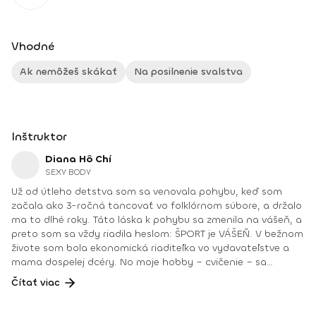
Vhodné
Ak nemôžeš skákať
Na posilnenie svalstva
Inštruktor
Diana Hô Chí
SEXY BODY
Už od útleho detstva som sa venovala pohybu, keď som
začala ako 3-ročná tancovať vo folklórnom súbore, a držalo
ma to dlhé roky. Táto láska k pohybu sa zmenila na vášeň, a
preto som sa vždy riadila heslom: ŠPORT je VÁŠEŇ. V bežnom
živote som bola ekonomická riaditeľka vo vydavateľstve a
mama dospelej dcéry. No moje hobby – cvičenie – sa
dostávalo do popredia už dlhé roky. Takmer dennodenne
Čítať viac
som viedla skupinové tréningy a pre svojich klientov som
organizovala viachodinové eventy, fit a wellness pobyty. V