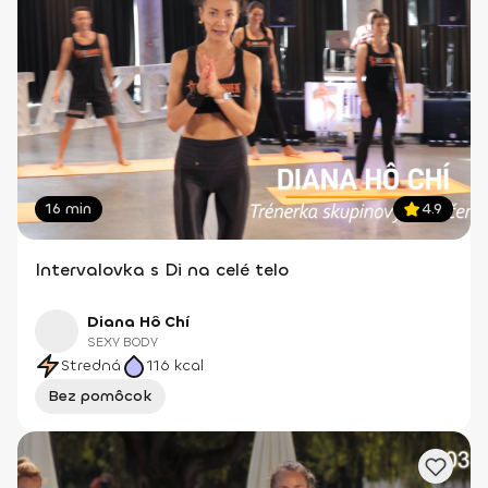
16 min
4.9
Intervalovka s Di na celé telo
Diana Hô Chí
SEXY BODY
Stredná
116
kcal
Bez pomôcok