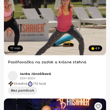
17 min
4.9
Posilňovačka na zadok a krásne stehná
Janka Jánošíková
SEXY BODY
Stredná
110
kcal
Bez pomôcok