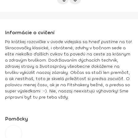
Informácie o cvičení
Po krátkej rozcvičke v úvode videjaka sa hneď pustíme na to!
Skracovačky klasické, i obrátené, zdvihy v bočnom sede a
ešte niekoľko ďalších cvikov ťa povedú na ceste za krásnym
a zdravým bruškom. Dodržiavaním dýchacích techník,
zdravej stravy a životosprávy všeobecne dokážeme na
brušku vykúzliť naozaj zázraky. Občas sa stačí len premôcť,
a ak nestíhaš, toto je skvelá príležitosť si predsa zacvičiť. O
polovicu menej času, ak je na Fitshakery bežné, a predsa so
super výsledkami :-). Nie, naozaj neexistujú výhovorky! Sme
pripravní byť tu pre teba vždy.
Pomôcky