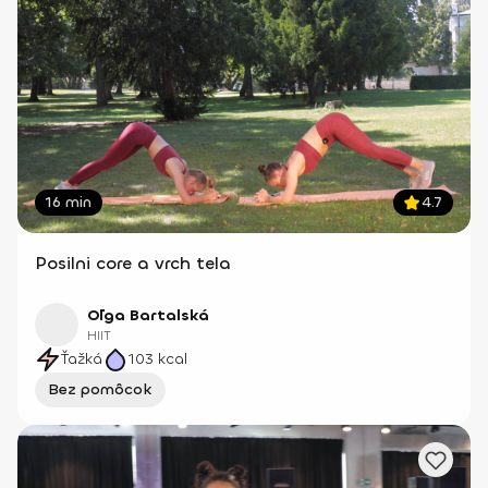
16 min
4.7
Posilni core a vrch tela
Oľga Bartalská
HIIT
Ťažká
103
kcal
Bez pomôcok