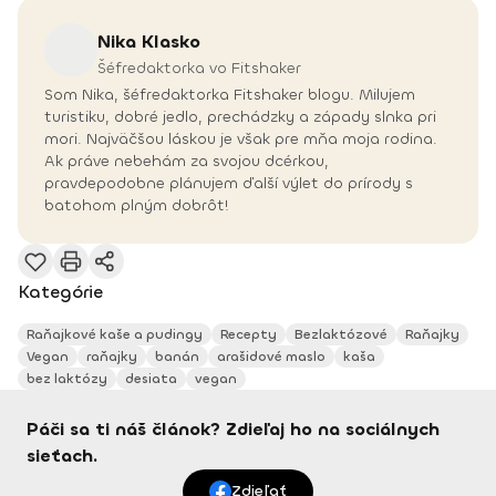
Nika
Klasko
Šéfredaktorka vo Fitshaker
Som Nika, šéfredaktorka Fitshaker blogu. Milujem
turistiku, dobré jedlo, prechádzky a západy slnka pri
mori. Najväčšou láskou je však pre mňa moja rodina.
Ak práve nebehám za svojou dcérkou,
pravdepodobne plánujem ďalší výlet do prírody s
batohom plným dobrôt!
Kategórie
Raňajkové kaše a pudingy
Recepty
Bezlaktózové
Raňajky
Vegan
raňajky
banán
arašidové maslo
kaša
bez laktózy
desiata
vegan
Páči sa ti náš článok? Zdieľaj ho na sociálnych
sieťach.
Zdieľať