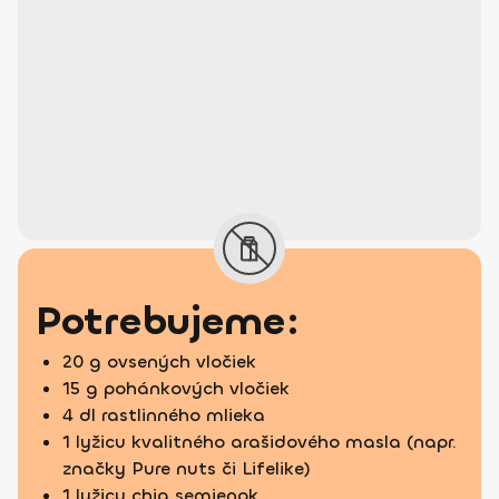
Potrebujeme:
20 g ovsených vločiek
15 g pohánkových vločiek
4 dl rastlinného mlieka
1 lyžicu kvalitného arašidového masla (napr.
značky Pure nuts či Lifelike)
1 lyžicu chia semienok