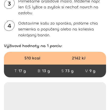
Primiešame arašidové maslo. Môžeme napr.
3
len 0,5 lyžice a zvyšok si nechať navrch na
ozdobu.
Odstavíme kašu zo sporáka, pridáme chia
4
semienka a popučený alebo na kolieska
nakrájaný banán.
Výživové hodnoty na 1 porciu:
510 kcal
2142 kJ
T:
17 g
B:
13 g
S:
73 g
V:
9 g