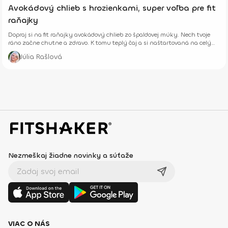
Avokádový chlieb s hrozienkami, super voľba pre fit
raňajky
Dopraj si na fit raňajky avokádový chlieb zo špaldovej múky. Nech tvoje
ráno začne chutne a zdravo. K tomu teplý čaj a si naštartovaná na celý
deň.
Júlia Rašlová
Nezmeškaj žiadne novinky a súťaže
VIAC O NÁS