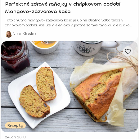
Perfektné zdravé raňajky v chrípkovom období:
Mangovo-zázvorová kaša
Táto chutná mangovo-zázvorová kaša je úplne ideálna voľba teraz v
chrípkovom období. Poslúži nielen ako výdatné zdravé raňajky ale aj ako
prevencia.
Nika Klasko
Recepty
24 Jan 2018