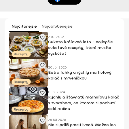
Najčítanejšie
Najobľúbenejšie
2 Júl 2026
Cuketa kráľovná leta - najlepšie
cuketové recepty, ktoré musíte
vyskúšať
Recepty
20 Júl 2026
Extra ľahký a rýchly marhuľový
koláč s mrveničkou
Recepty
8 Júl 2024
Rýchly a šťavnatý marhuľový koláč
s tvarohom, na ktorom si pochutí
celá rodina
Recepty
26 Júl 2026
Nie si príliš precitlivená. Možno len