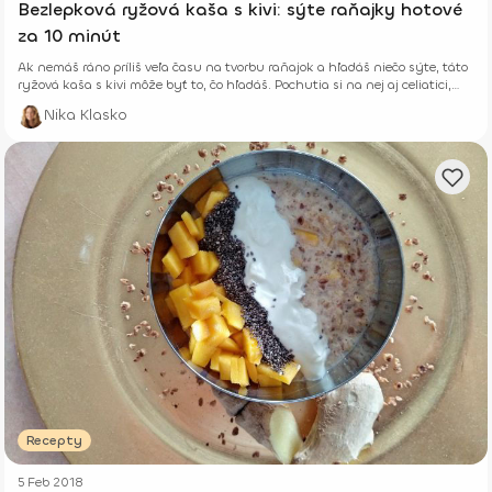
Bezlepková ryžová kaša s kivi: sýte raňajky hotové
za 10 minút
Ak nemáš ráno príliš veľa času na tvorbu raňajok a hľadáš niečo sýte, táto
ryžová kaša s kivi môže byť to, čo hľadáš. Pochutia si na nej aj celiatici,
pretože je bez lepku.
Nika Klasko
Recepty
5 Feb 2018