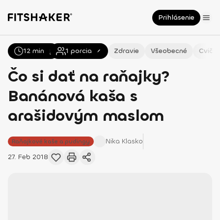
Prihlásenie
12 min
Všetky
Recepty
1
porcia
Zdravie
Všeobecné
Cvičen
Čo si dať na raňajky?
Banánová kaša s
arašidovým maslom
Nika
Klasko
Raňajkové kaše a pudingy
27. Feb 2018