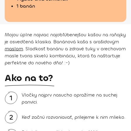
1 banán
Mojou úplne najviac najobľúbenejšou kašou na raňajky
je osvedčená klasika. Banánová kaša s arašidovým
maslom
. Sladkosť banánu a zdravé tuky v orechovom
masle tvoria skvelú kombináciu, ktorá ťa naštartuje
perfektne do nového dňa! :-)
Ako na to?
Vločky najprv nasucho opražíme na suchej
1
panvici.
2
Keď začnú rozvoniavať, prilejeme k nim mlieko.