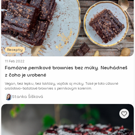
Recepty
11 Feb 2022
Famózne perníkové brownies bez múky. Neuhádneš
z čoho je urobené
Vegan, bez lepku, bez laktózy, vajíčok aj múky. Také je toto úžasné
arašidovo-batatové brownies s perníkovým korením.
Stanka Šišková