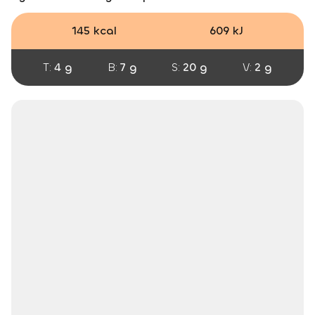
145 kcal
609 kJ
T:
4 g
B:
7 g
S:
20 g
V:
2 g