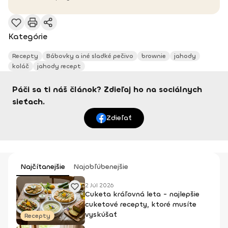
Kategórie
Recepty
Bábovky a iné sladké pečivo
brownie
jahody
koláč
jahody recept
Páči sa ti náš článok? Zdieľaj ho na sociálnych
sieťach.
Zdieľať
Najčítanejšie
Najobľúbenejšie
2 Júl 2026
Cuketa kráľovná leta - najlepšie
cuketové recepty, ktoré musíte
vyskúšať
Recepty