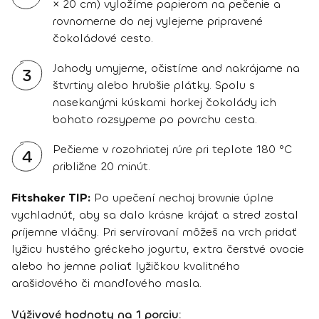
× 20 cm) vyložíme papierom na pečenie a
rovnomerne do nej vylejeme pripravené
čokoládové cesto.
Jahody umyjeme, očistíme and nakrájame na
3
štvrtiny alebo hrubšie plátky. Spolu s
nasekanými kúskami horkej čokolády ich
bohato rozsypeme po povrchu cesta.
Pečieme v rozohriatej rúre pri teplote 180 °C
4
približne 20 minút.
Fitshaker TIP:
Po upečení nechaj brownie úplne
vychladnúť, aby sa dalo krásne krájať a stred zostal
príjemne vláčny. Pri servírovaní môžeš na vrch pridať
lyžicu hustého gréckeho jogurtu, extra čerstvé ovocie
alebo ho jemne poliať lyžičkou kvalitného
arašidového či mandľového masla.
Výživové hodnoty na 1 porciu: