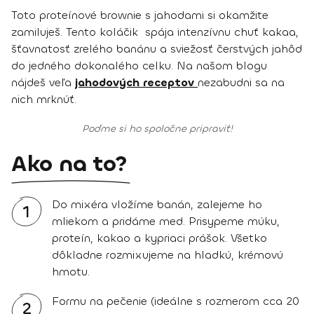
Toto proteínové brownie s jahodami si okamžite
zamiluješ. Tento koláčik spája intenzívnu chuť kakaa,
šťavnatosť zrelého banánu a sviežosť čerstvých jahôd
do jedného dokonalého celku. Na našom blogu
nájdeš veľa
jahodových receptov
nezabudni sa na
nich mrknúť.
Poďme si ho spoločne pripraviť!
Ako na to?
Do mixéra vložíme banán, zalejeme ho
1
mliekom a pridáme med. Prisypeme múku,
proteín, kakao a kypriaci prášok. Všetko
dôkladne rozmixujeme na hladkú, krémovú
hmotu.
Formu na pečenie (ideálne s rozmerom cca 20
2