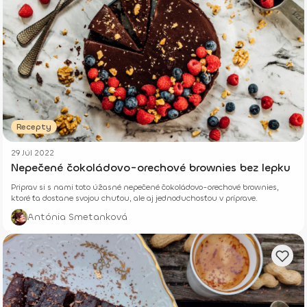
Recepty
29 Júl 2022
Nepečené čokoládovo-orechové brownies bez lepku
Priprav si s nami toto úžasné nepečené čokoládovo-orechové brownies,
ktoré ťa dostane svojou chuťou, ale aj jednoduchosťou v príprave.
Antónia Smetanková