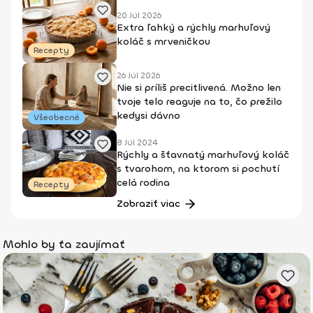
20 Júl 2026
Extra ľahký a rýchly marhuľový
koláč s mrveničkou
Recepty
26 Júl 2026
Nie si príliš precitlivená. Možno len
tvoje telo reaguje na to, čo prežilo
kedysi dávno
Všeobecné
8 Júl 2024
Rýchly a šťavnatý marhuľový koláč
s tvarohom, na ktorom si pochutí
celá rodina
Recepty
Zobraziť viac
Mohlo by ťa zaujímať