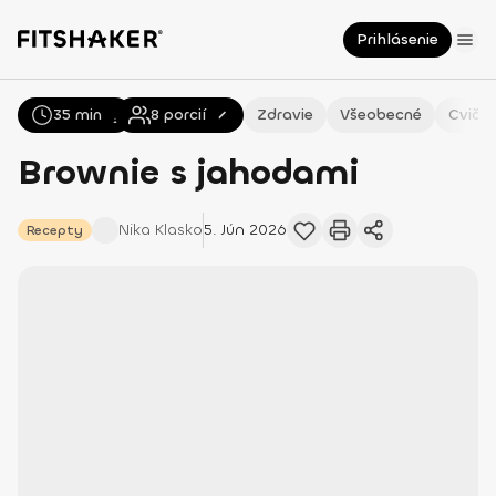
Prihlásenie
35 min
Všetky
Recepty
8
porcií
Zdravie
Všeobecné
Cvičen
Brownie s jahodami
Nika
Klasko
5. Jún 2026
Recepty