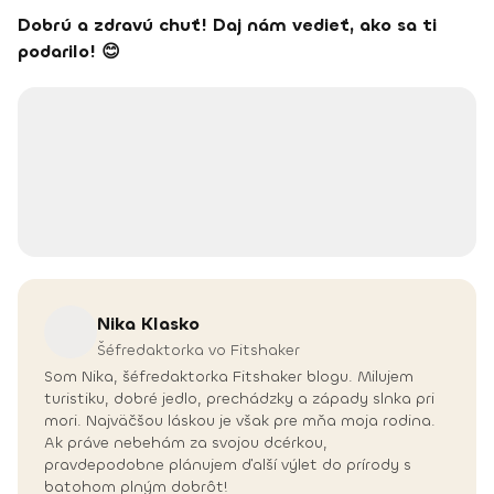
Dobrú a zdravú chuť! Daj nám vedieť, ako sa ti
podarilo! 😊
Nika
Klasko
Šéfredaktorka vo Fitshaker
Som Nika, šéfredaktorka Fitshaker blogu. Milujem
turistiku, dobré jedlo, prechádzky a západy slnka pri
mori. Najväčšou láskou je však pre mňa moja rodina.
Ak práve nebehám za svojou dcérkou,
pravdepodobne plánujem ďalší výlet do prírody s
batohom plným dobrôt!