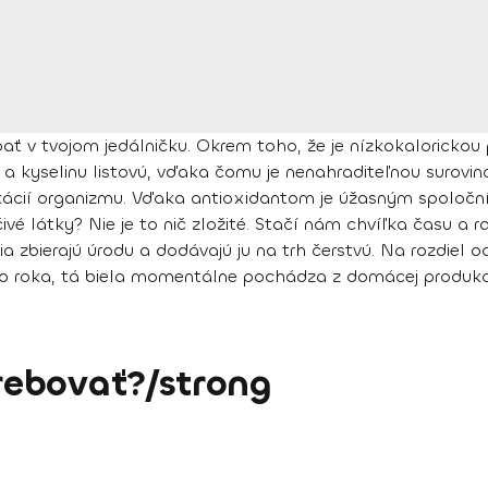
ť v tvojom jedálničku. Okrem toho, že je nízkokalorickou
 a kyselinu listovú, vďaka čomu je nenahraditeľnou surovino
ácií organizmu. Vďaka antioxidantom je úžasným spoločníkom 
vé látky? Nie je to nič zložité. Stačí nám chvíľka času a rad
 zbierajú úrodu a dodávajú ju na trh čerstvú. Na rozdiel o
 roka, tá biela momentálne pochádza z domácej produkcie.
ebovať?/strong