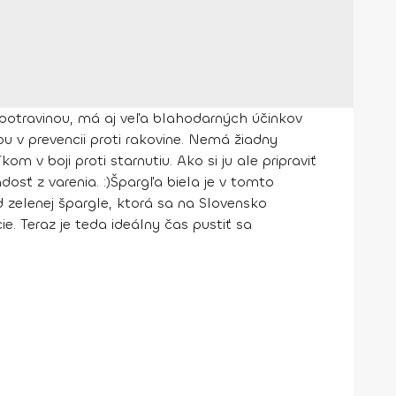
 potravinou, má aj veľa blahodarných účinkov
u v prevencii proti rakovine. Nemá žiadny
v boji proti starnutiu. Ako si ju ale pripraviť
osť z varenia. :)
Špargľa biela
je v tomto
d zelenej špargle, ktorá sa na Slovensko
 Teraz je teda ideálny čas pustiť sa