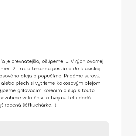
a je drevnatejšia, ošúpeme ju. V rýchlovarnej
ameni.
2.
Tak a teraz sa pustíme do klasickej
kosového oleja a popučíme. Pridáme surovú,
 alebo plech si vytrieme kokosovým olejom.
peme grilovacím korením a šup s touto
 nezaberie veľa času a tvojmu telu dodá
yť rodená šéfkuchárka. :)