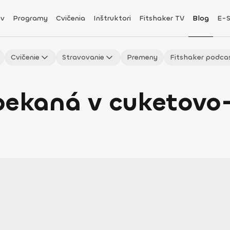
v
Programy
Cvičenia
Inštruktori
Fitshaker TV
Blog
E-
Cvičenie
Stravovanie
Premeny
Fitshaker podca
apekaná v cuketovo