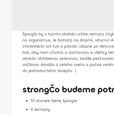
Špargľa by v tomto období určite nemala chýba
na organizmus. Je bohatá na draslík, vitamín A
cholesterol ani tuk a pôsobí úžasne pri detoxik
tak, aby nám chutila a zachovala si všetky lieči
období obľúbenou zeleninou, keďže pestovatelia
väčšinou dováža z celého sveta a počas celého
do jednoduchého receptu. :)
strongČo budeme potr
10 stoniek bielej špargle
4 zemiaky