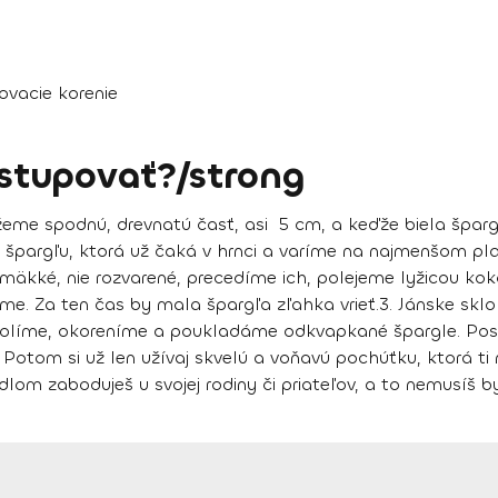
lovacie korenie
stupovať?/strong
žeme spodnú, drevnatú časť, asi 5 cm, a keďže biela špargľ
na špargľu, ktorá už čaká v hrnci a varíme na najmenšom pl
 mäkké, nie rozvarené, precedíme ich, polejeme lyžicou ko
e. Za ten čas by mala špargľa zľahka vrieť.
3.
Jánske sklo
líme, okoreníme a poukladáme odkvapkané špargle. Posy
Potom si už len užívaj skvelú a voňavú pochúťku, ktorá ti
lom zaboduješ u svojej rodiny či priateľov, a to nemusíš b