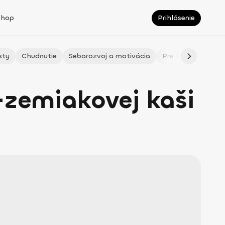
Shop
Prihlásenie
sty
Chudnutie
Sebarozvoj a motivácia
Pre fitmaminky
-zemiakovej kaši