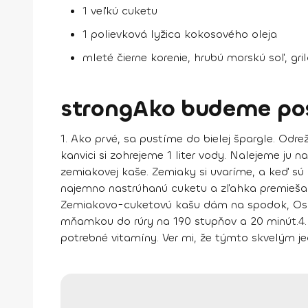
1 veľkú cuketu
1 polievková lyžica kokosového oleja
mleté čierne korenie, hrubú morskú soľ, gri
strongAko budeme po
1.
Ako prvé, sa pustíme do bielej špargle. Odre
kanvici si zohrejeme 1 liter vody. Nalejeme ju 
zemiakovej kaše. Zemiaky si uvaríme, a keď sú
najemno nastrúhanú cuketu a zľahka premiešam
Zemiakovo-cuketovú kašu dám na spodok, Oso
mňamkou do rúry na 190 stupňov a 20 minút.
4.
potrebné vitamíny. Ver mi, že týmto skvelým jed