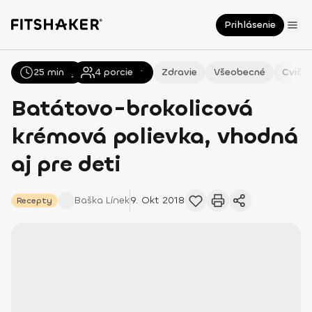
Prihlásenie
25 min
Všetky
Recepty
4
porcie
Zdravie
Všeobecné
Cvičen
Batátovo-brokolicová
krémová polievka, vhodná
aj pre deti
Baška
Línek
9. Okt 2018
Recepty