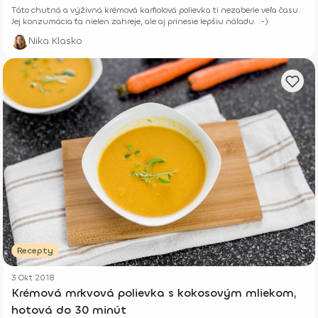
Táto chutná a výživná krémová karfiolová polievka ti nezaberie veľa času.
Jej konzumácia ťa nielen zahreje, ale aj prinesie lepšiu náladu. :-)
Nika Klasko
Recepty
3 Okt 2018
Krémová mrkvová polievka s kokosovým mliekom,
hotová do 30 minút