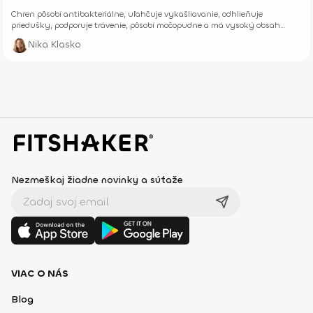
Chren pôsobí antibakteriálne, uľahčuje vykašliavanie, odhlieňuje
priedušky, podporuje trávenie, pôsobí močopudne a má vysoký obsah
vitamínu C. Cícerová polievka s ním je vhodná na podporu metabolizmu.
Nika Klasko
Nezmeškaj žiadne novinky a súťaže
VIAC O NÁS
Blog