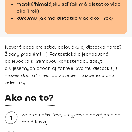
morskú/himalájsku soľ (ak má dieťatko viac
ako 1 rok)
kurkumu (ak má dieťatko viac ako 1 rok)
Navariť obed pre seba, polovičku aj dieťatko naraz?
Žiadny problém! :-) Fantastická a jednoduchá
polievočka s krémovou konzistenciou zasýti
a v jesenných dňoch aj zahreje. Svojmu dieťatku ju
môžeš dopriať hneď po zavedení každého druhu
zeleninky.
Ako na to?
Zeleninu očistíme, umyjeme a nakrájame na
1
malé kúsky.