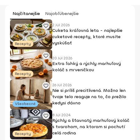
Najčítanejšie
Najobľúbenejšie
2 Júl 2026
Cuketa kráľovná leta - najlepšie
cuketové recepty, ktoré musíte
vyskúšať
Recepty
20 Júl 2026
Extra ľahký a rýchly marhuľový
koláč s mrveničkou
Recepty
26 Júl 2026
Nie si príliš precitlivená. Možno len
tvoje telo reaguje na to, čo prežilo
kedysi dávno
Všeobecné
8 Júl 2024
Rýchly a šťavnatý marhuľový koláč
s tvarohom, na ktorom si pochutí
celá rodina
Recepty