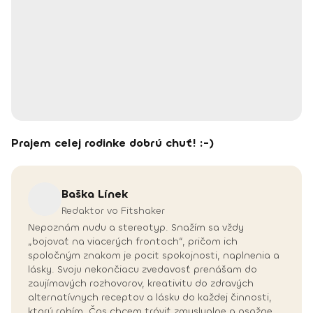
Prajem celej rodinke dobrú chuť! :-)
Baška
Línek
Redaktor vo Fitshaker
Nepoznám nudu a stereotyp. Snažím sa vždy
„bojovať na viacerých frontoch“, pričom ich
spoločným znakom je pocit spokojnosti, naplnenia a
lásky. Svoju nekončiacu zvedavosť prenášam do
zaujímavých rozhovorov, kreativitu do zdravých
alternatívnych receptov a lásku do každej činnosti,
ktorú robím. Čas chcem tráviť zmysluplne a osožne