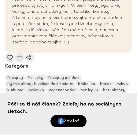
pre seba aj svojich blízkych. Milujem hory, jógu, bike,
bežky, dlhé prechádzky, beh, turistiku, komiksy,
čítanie a najviac zo všetkého svojho manžela, rodinu
a priateľov. Verím, že kúsok pozitívneho myslenia,
ktoré je dôležitou súčasťou môjho života, prinesiem
prostredníctvom článkov, receptov, príspevkov a
správ aj do toho tvojho. :-)
Kategórie
Recepty
Polievky
Recepty pre deti
Rýchle obedy či večere do 30 minút
brokolica
batat
mrkva
kurkuma
polievka
vegetariánske
bez lepku
bez laktózy
Páči sa ti náš článok? Zdieľaj ho na sociálnych
sieťach.
Zdieľať