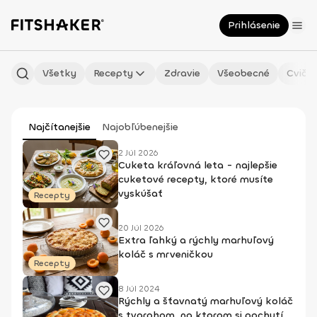
Prihlásenie
Všetky
Recepty
Zdravie
Všeobecné
Cvičen
Najčítanejšie
Najobľúbenejšie
2 Júl 2026
Cuketa kráľovná leta - najlepšie
cuketové recepty, ktoré musíte
vyskúšať
Recepty
20 Júl 2026
Extra ľahký a rýchly marhuľový
koláč s mrveničkou
Recepty
8 Júl 2024
Rýchly a šťavnatý marhuľový koláč
s tvarohom, na ktorom si pochutí