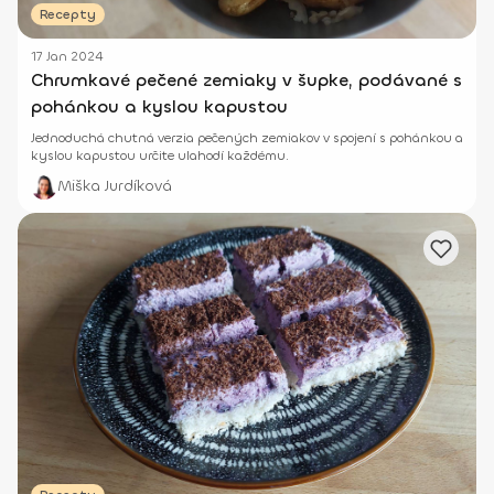
Recepty
17 Jan 2024
Chrumkavé pečené zemiaky v šupke, podávané s
pohánkou a kyslou kapustou
Jednoduchá chutná verzia pečených zemiakov v spojení s pohánkou a
kyslou kapustou určite ulahodí každému.
Miška Jurdíková