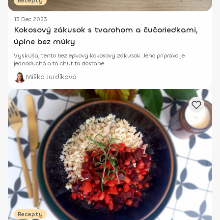
Recepty
13 Dec 2023
Kokosový zákusok s tvarohom a čučoriedkami,
úplne bez múky
Vyskúšaj tento bezlepkový kokosový zákusok. Jeho príprava je
jednoduchá a tá chuť ťa dostane.
Miška Jurdíková
Recepty