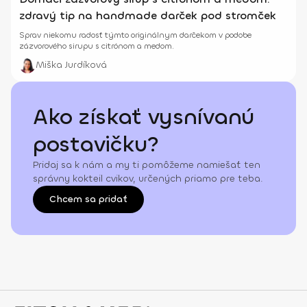
zdravý tip na handmade darček pod stromček
Sprav niekomu radosť týmto originálnym darčekom v podobe
zázvorového sirupu s citrónom a medom.
Miška Jurdíková
Ako získať vysnívanú
postavičku?
Pridaj sa k nám a my ti pomôžeme namiešať ten
správny kokteil cvikov, určených priamo pre teba.
Chcem sa pridať