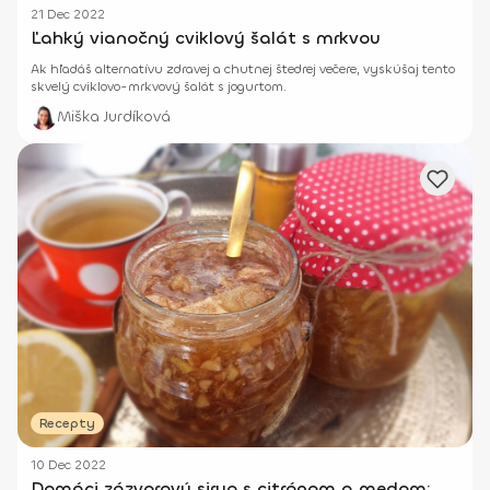
21 Dec 2022
Ľahký vianočný cviklový šalát s mrkvou
Ak hľadáš alternatívu zdravej a chutnej štedrej večere, vyskúšaj tento
skvelý cviklovo-mrkvový šalát s jogurtom.
Miška Jurdíková
Recepty
10 Dec 2022
Domáci zázvorový sirup s citrónom a medom: