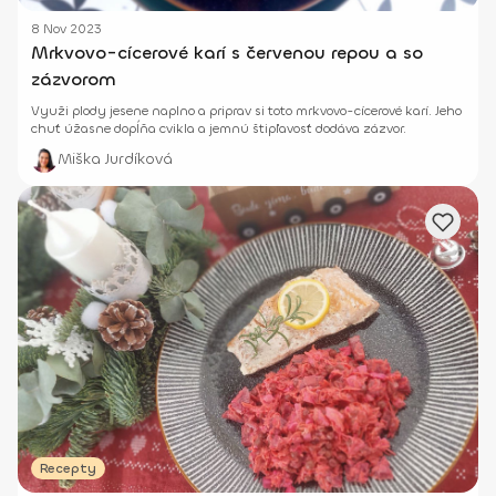
8 Nov 2023
Mrkvovo-cícerové karí s červenou repou a so
zázvorom
Využi plody jesene naplno a priprav si toto mrkvovo-cícerové karí. Jeho
chuť úžasne dopĺňa cvikla a jemnú štipľavosť dodáva zázvor.
Miška Jurdíková
Recepty