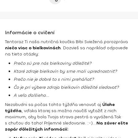
Informácie o cvičení
Tentoraz Ti naša nutričná koučka Bibi Sviežená porozpráva
niečo viac o bielkovinách
. Dozvieš sa napríklad odpovede
na tieto otázky:
Prečo sú pre nás bielkoviny dôležité?
Ktoré zdroje bielkovín by sme mali uprednostniť?
Prečo nie je dobré to s nimi preháňať?
Čo je pri výbere zdroja bielkovín dôležité sledovať?
A veľa ďalšieho...
Nezabudni sa počas tohto týždňa venovať aj
Úlohe
týždňa
, vďaka ktorej sa možno naučíš vyťažiť z nich
maximum, aby bola Tvoja strava pestrá a vyvážená.
Tak
s chuťou do toho! Príjemné sledovanie. :-)
...
Na záver ešte
zopár dôležitých informácií: