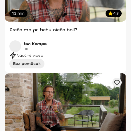
12 min
4.9
Prečo ma pri behu niečo bolí?
Jan Kempa
HIIT
Náučné video
Bez pomôcok