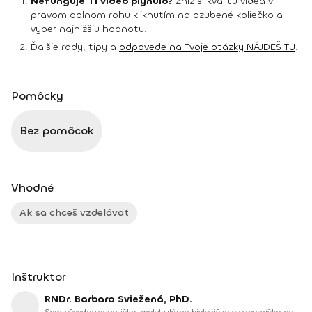
Nefunguje Ti video plynulo?
Zníž si kvalitu videa v
pravom dolnom rohu kliknutím na ozubené koliečko a
vyber najnižšiu hodnotu.
Ďalšie rady, tipy a
odpovede na Tvoje otázky NÁJDEŠ TU
.
Pomôcky
Bez pomôcok
Vhodné
Ak sa chceš vzdelávať
Inštruktor
RNDr. Barbara Sviežená, PhD.