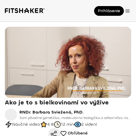
Prihlásenie
Ako je to s bielkovinami vo výžive
RNDr. Barbara Sviežená, PhD.
Som pôvodne genetička, molekulárna biologička a odborníčka na DNA a RNA. Po rokoch výskumu som sa rozhodla svoj odbor rozšíriť a pretaviť do praxe, ktorá pomáha ľuďom meniť ich životy.
Náučné video
4.8
12 min
2
videní
Obľúbené