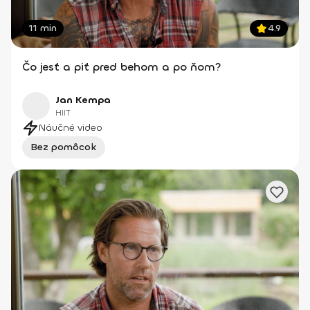
11 min
4.9
Čo jesť a piť pred behom a po ňom?
Jan Kempa
HIIT
Náučné video
Bez pomôcok