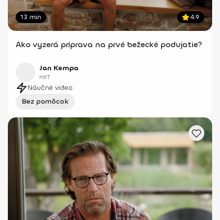
13 min
4.9
Ako vyzerá príprava na prvé bežecké podujatie?
Jan Kempa
HIIT
Náučné video
Bez pomôcok