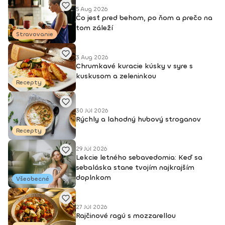
Verím v holistickú zmenu, ktorá sa neopiera len o kalórie a
5 Aug 2026
Čo jesť pred behom, po ňom a prečo na
plány, ale o vzťah k sebe, k telu, k jedlu a k životu. Pracujem
tom záleží
so sebapoznaním, neurobiológiou, epigenetikou, výživou a
Stravovanie
koučingom, aby som vám pomohla nájsť vašu vlastnú cestu.
Prinášam inovatívny prístup, odborné zdroje a hlboké
3 Aug 2026
pochopenie.
Chrumkavé kuracie kúsky v syre s
kuskusom a zeleninkou
Recepty
30 Júl 2026
Rýchly a lahodný hubový stroganov
Recepty
29 Júl 2026
Lekcie letného sebavedomia: Keď sa
sebaláska stane tvojím najkrajším
doplnkom
Všeobecné
27 Júl 2026
Rajčinové ragú s mozzarellou