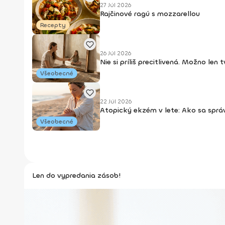
27 Júl 2026
Rajčinové ragú s mozzarellou
Recepty
26 Júl 2026
Nie si príliš precitlivená. Možno len
Všeobecné
22 Júl 2026
Atopický ekzém v lete: Ako sa sprá
Všeobecné
Len do vypredania zásob!