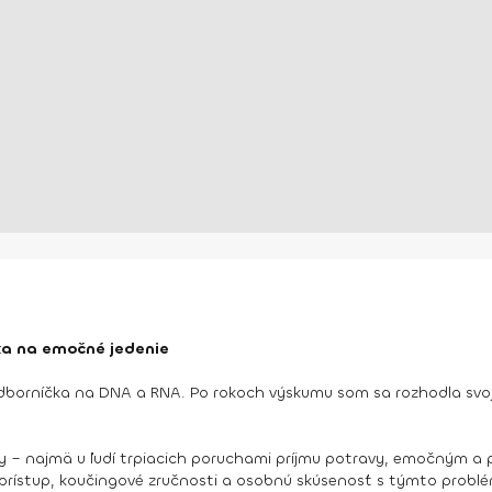
tka na emočné jedenie
borníčka na DNA a RNA. Po rokoch výskumu som sa rozhodla svoj 
ivy – najmä u ľudí trpiacich poruchami príjmu potravy, emočným 
prístup, koučingové zručnosti a osobnú skúsenosť s týmto probl