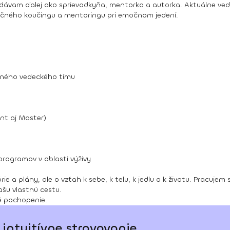
dávam ďalej ako sprievodkyňa, mentorka a autorka. Aktuálne ved
ričného koučingu a mentoringu pri emočnom jedení.
odného vedeckého tímu
ant aj Master)
rogramov v oblasti výživy
rie a plány, ale o vzťah k sebe, k telu, k jedlu a k životu. Pracuj
šu vlastnú cestu.
ké pochopenie.
intuitívne stravovanie