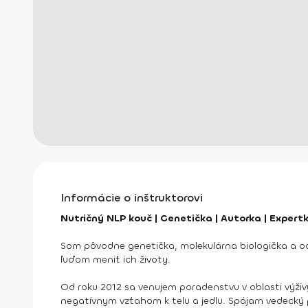
Informácie o inštruktorovi
Nutričný NLP kouč | Genetička | Autorka | Exper
Som pôvodne genetička, molekulárna biologička a od
ľuďom meniť ich životy.
Od roku 2012 sa venujem poradenstvu v oblasti výž
negatívnym vzťahom k telu a jedlu. Spájam vedecký 