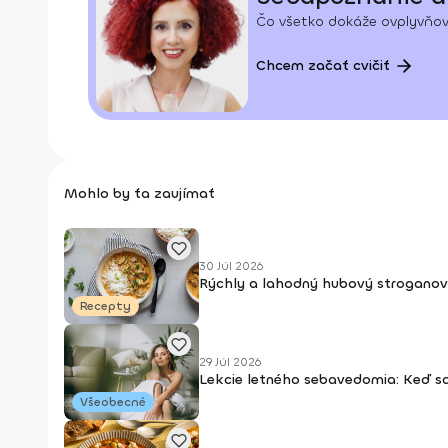
Čo všetko dokáže ovplyvňov
Chcem začať cvičiť
Mohlo by ťa zaujímať
30 Júl 2026
Rýchly a lahodný hubový stroganov
Recepty
29 Júl 2026
Lekcie letného sebavedomia: Keď s
Všeobecné