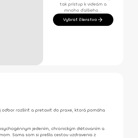
tak prístup k videám a
mnoho ďalšieho...
Vybrať členstvo
odbor rozšíriť a pretaviť do praxe, ktorá pomáha
a psychogénnym jedením, chronickým diétovaním a
émom. Sama som si prešla cestou uzdravenia z