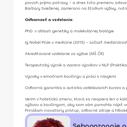
porúch príjmu potravy – a dnes túto premenu odovz
Barbary Svieženej, zameranú na štúdium výživy, nut
Odbornosť a vzdelanie:
PhD. v oblasti genetiky a molekulárnej biológie
Ig Nobel Prize v medicíne (2015) – súčasť medzinár
Akreditované vzdelanie vo výžive (MŠ ČR)
Terapeutický výcvik a viacero výcvikov v NLP (Praktik
Výcviky v emočnom koučingu a práci s návykmi
Odborná garantka a autorka vzdelávacích kurzov a p
Verím v holistickú zmenu, ktorá sa neopiera len o kaló
výživou a koučingom, aby som vám pomohla nájsť va
Prinášam inovatívny prístup, odborné zdroje a hlbo
Sebapoznanie a 