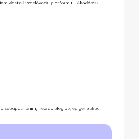
iem vlastnú vzdelávaciu platformu - Akadémiu
em so sebapoznaním, neurobiológiou, epigenetikou,