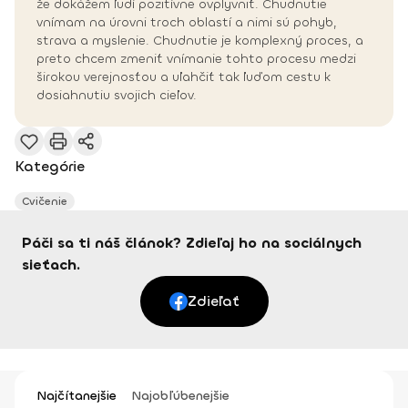
že dokážem ľudí pozitívne ovplyvniť. Chudnutie
vnímam na úrovni troch oblastí a nimi sú pohyb,
strava a myslenie. Chudnutie je komplexný proces, a
preto chcem zmeniť vnímanie tohto procesu medzi
širokou verejnosťou a uľahčiť tak ľuďom cestu k
dosiahnutiu svojich cieľov.
Kategórie
Cvičenie
Páči sa ti náš článok? Zdieľaj ho na sociálnych
sieťach.
Zdieľať
Najčítanejšie
Najobľúbenejšie