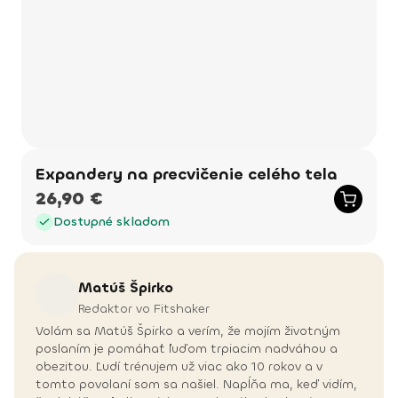
Expandery na precvičenie celého tela
26,90 €
Dostupné skladom
Matúš
Špirko
Redaktor vo Fitshaker
Volám sa Matúš Špirko a verím, že mojím životným
poslaním je pomáhať ľuďom trpiacim nadváhou a
obezitou. Ľudí trénujem už viac ako 10 rokov a v
tomto povolaní som sa našiel. Napĺňa ma, keď vidím,