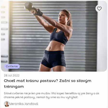
Cvičenie
28 Júl 2022
Chceš mať krásnu postavu? Začni so silovým
tréningom
Silové cvičenie nie je len pre mužov. Má kopec benefitov aj pre ženy a ak
chceme pekné postavy, nemali by sme sa mu vyhýbať.
Veronika Jandová