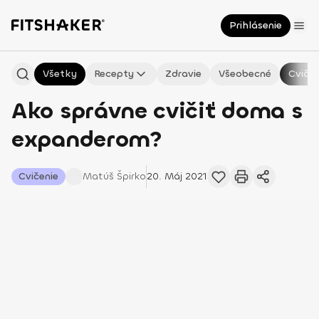
Prihlásenie
Všetky
Recepty
Zdravie
Všeobecné
Cvičen
Ako správne cvičiť doma s
expanderom?
Cvičenie
Matúš
Špirko
20. Máj 2021