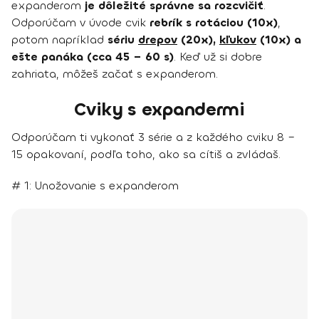
expanderom
je dôležité správne sa rozcvičiť
.
Odporúčam v úvode cvik
rebrík s rotáciou (10x)
,
potom napríklad
sériu
drepov
(20x),
kľukov
(10x) a
ešte panáka (cca 45 – 60 s)
. Keď už si dobre
zahriata, môžeš začať s expanderom.
Cviky s expandermi
Odporúčam ti vykonať 3 série a z každého cviku 8 –
15 opakovaní, podľa toho, ako sa cítiš a zvládaš.
# 1: Unožovanie s expanderom