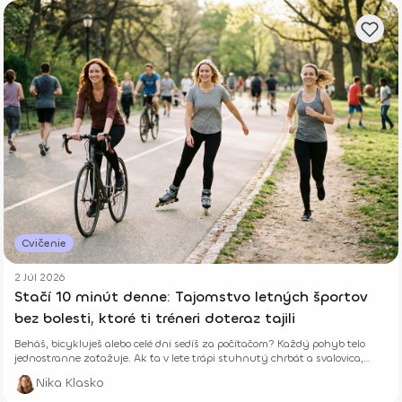
Cvičenie
2 Júl 2026
Stačí 10 minút denne: Tajomstvo letných športov
bez bolesti, ktoré ti tréneri doteraz tajili
Beháš, bicykluješ alebo celé dni sedíš za počítačom? Každý pohyb telo
jednostranne zaťažuje. Ak ťa v lete trápi stuhnutý chrbát a svalovica,
niekde robíš chybu. Zisti, ako ti len 10 minút správneho cvičenia denne
Nika Klasko
vráti energiu a zabezpečí leto úplne bez b