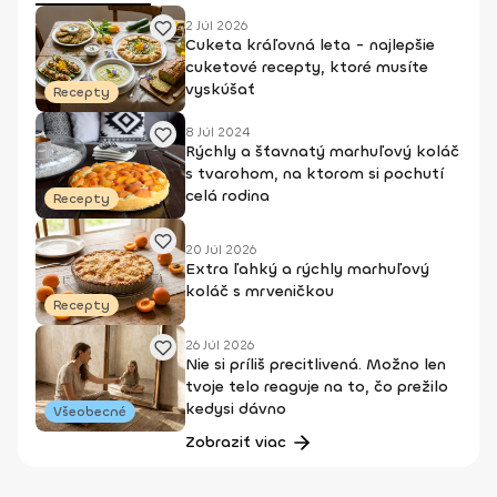
2 Júl 2026
Cuketa kráľovná leta - najlepšie
cuketové recepty, ktoré musíte
vyskúšať
Recepty
8 Júl 2024
Rýchly a šťavnatý marhuľový koláč
s tvarohom, na ktorom si pochutí
celá rodina
Recepty
20 Júl 2026
Extra ľahký a rýchly marhuľový
koláč s mrveničkou
Recepty
26 Júl 2026
Nie si príliš precitlivená. Možno len
tvoje telo reaguje na to, čo prežilo
kedysi dávno
Všeobecné
Zobraziť viac