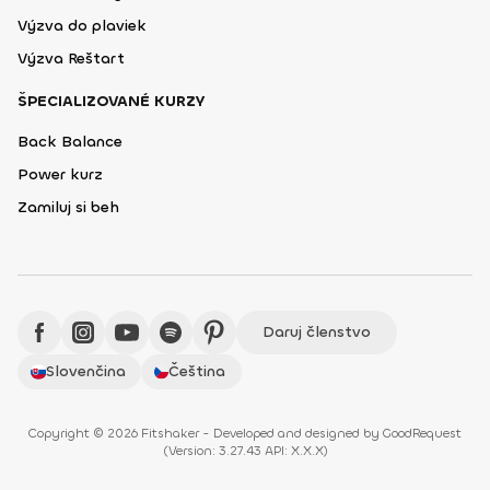
Výzva do plaviek
Výzva Reštart
ŠPECIALIZOVANÉ KURZY
Back Balance
Power kurz
Zamiluj si beh
Daruj členstvo
Slovenčina
Čeština
Copyright © 2026 Fitshaker - Developed and designed by
GoodRequest
(
Version: 3.27.43 API: X.X.X
)